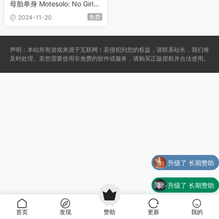
母胎单身 Motesolo: No GirlFri
end Since Birth 安卓版
免费
2024-11-20
声明：本站所有游戏来源于互联网！若侵犯到您的权益，请联系站长，我们将
及时处理。若您需要使用非免费的软件或服务，请购买正版授权并合法使用。
升级了 长期赞助
升级了 长期赞助
升级了 长期赞助
首页
发现
赞助
更新
我的