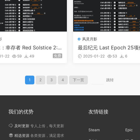
影
风灵月影
幸存者 Red Solstice 2: S
最后纪元 Last Epoch 25
ors 22项修改器
免费
01-22
59
49
2025-01-22
53
6
1
2
3
4
下一页
跳转
我们的优势
友情链接
及时更新
专人上传，每天更新
Steam
Epic
精选资源
各类资源，满足需求