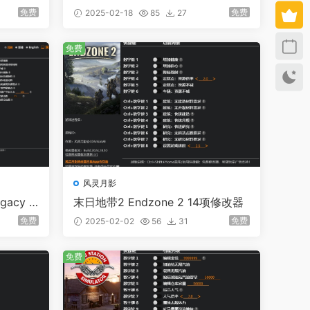
Three Kingdoms 8 Remake 64项
免费
免费
2025-02-18
85
27
修改器
免费
风灵月影
acy 3
末日地带2 Endzone 2 14项修改器
免费
免费
2025-02-02
56
31
免费