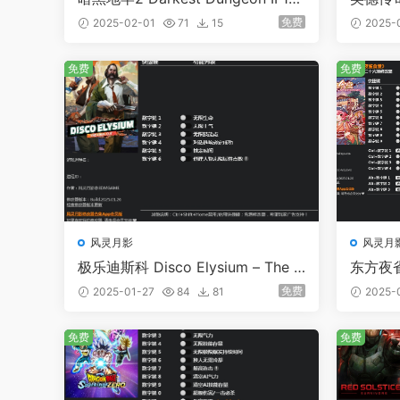
项修改器
tered
免费
2025-02-01
71
15
2025-
免费
免费
风灵月影
风灵月
极乐迪斯科 Disco Elysium – The Fi
东方夜雀食
nal Cut 6项修改器
kaya
免费
2025-01-27
84
81
2025-
免费
免费