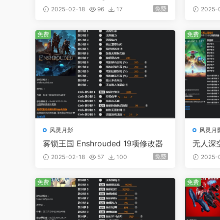
verance II 41项修改器
r’s Civ
免费
2025-02-18
96
17
2025-
免费
免费
风灵月影
风灵月
雾锁王国 Enshrouded 19项修改器
无人深空 
器
免费
2025-02-18
57
100
2025-
免费
免费