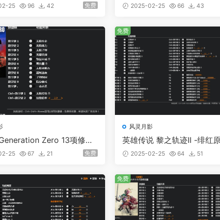
Zero: Mask of the Lunar Ec
免费
02-25
96
42
2025-02-25
66
43
 14项修改器
免费
影
风灵月影
eneration Zero 13项修改
英雄传说 黎之轨迹II -绯红原
Legend of Heroes: Trails 
免费
02-25
67
21
2025-02-25
64
51
Daybreak II 62项修改器
免费