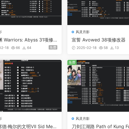
影
风灵月影
Warriors: Abyss 31项修
宣誓 Avowed 38项修改器
免费
02-18
66
64
2025-02-18
58
13
免费
影
风灵月影
德·梅尔的文明VII Sid Meie
刀剑江湖路 Path of Kung F