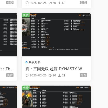
修改器
免费
免费
2025-02-25
69
58
免费
风灵月影
罪 The
真・三国无双 起源 DYNASTY WAR
Through
RIORS: ORIGINS 35项修改器
免费
免费
2025-02-25
96
21
免费