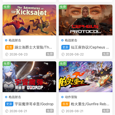
免费
免费
枪战射击
枪战射击
踢士洛爵士大冒险/The
仙王座协议/Cepheus Pr
首发
更新
Adventures of Sir Kicksalot
otocol
免费
免费
2026-06-23
2026-06-22
免费
免费
枪战射击
动作冒险
宇宙魔弹哥卓普/Godrop
枪火重生/Gunfire Rebor
更新
首发
n/支持在线联机
免费
免费
2026-06-21
2026-06-21