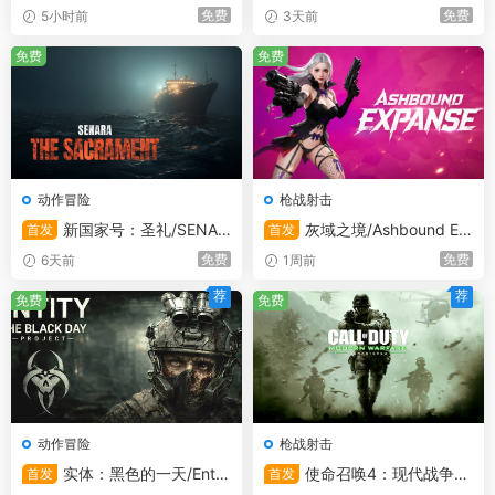
e
ead
免费
免费
5小时前
3天前
免费
免费
动作冒险
枪战射击
新国家号：圣礼/SENAR
灰域之境/Ashbound Ex
首发
首发
A : The Sacrament
panse
免费
免费
6天前
1周前
荐
荐
免费
免费
动作冒险
枪战射击
实体：黑色的一天/Entit
使命召唤4：现代战争重
首发
首发