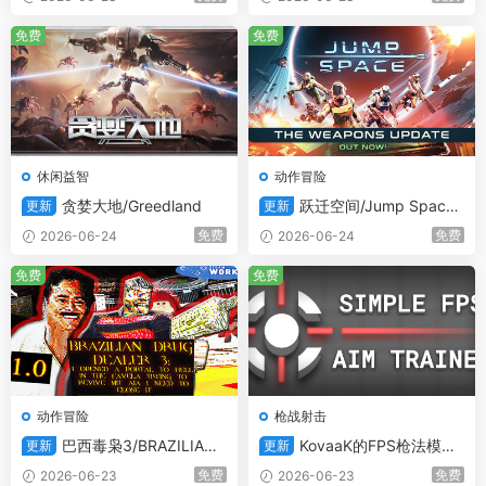
免费
免费
休闲益智
动作冒险
贪婪大地/Greedland
跃迁空间/Jump Space/
更新
更新
支持在线联机
免费
免费
2026-06-24
2026-06-24
免费
免费
动作冒险
枪战射击
巴西毒枭3/BRAZILIAN
KovaaK的FPS枪法模拟
更新
更新
DRUG DEALER 3
器/KovaaK’s FPS Aim Trainer
免费
免费
2026-06-23
2026-06-23