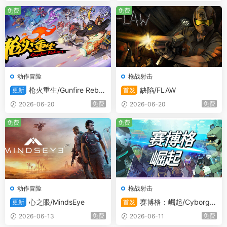
免费
免费
动作冒险
枪战射击
枪火重生/Gunfire Rebor
缺陷/FLAW
更新
首发
n
免费
免费
2026-06-20
2026-06-20
免费
免费
动作冒险
枪战射击
心之眼/MindsEye
赛博格：崛起/Cyborg:
更新
首发
Rise
免费
免费
2026-06-13
2026-06-11