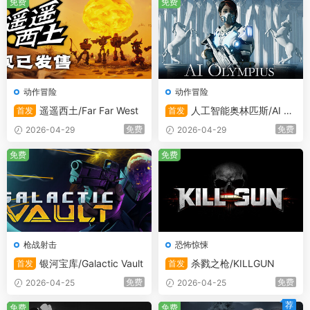
免费
免费
动作冒险
动作冒险
遥遥西土/Far Far West
人工智能奥林匹斯/AI Ol
首发
首发
ympius
免费
免费
2026-04-29
2026-04-29
免费
免费
枪战射击
恐怖惊悚
银河宝库/Galactic Vault
杀戮之枪/KILLGUN
首发
首发
免费
免费
2026-04-25
2026-04-25
荐
免费
免费