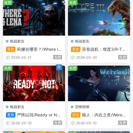
免费
免费
枪战射击
枪战射击
莉娜在哪里？/Where Is
异形战机：维度3/R-Typ
首发
首发
Lena?
e Dimensions III
免费
免费
2026-05-21
2026-05-20
荐
免费
免费
枪战射击
恐怖惊悚
严阵以待/Ready or No
狼人：内在之兽/Werew
更新
首发
t/支持在线联机
olf: The Inner Beast
免费
免费
2026-05-16
2026-05-10