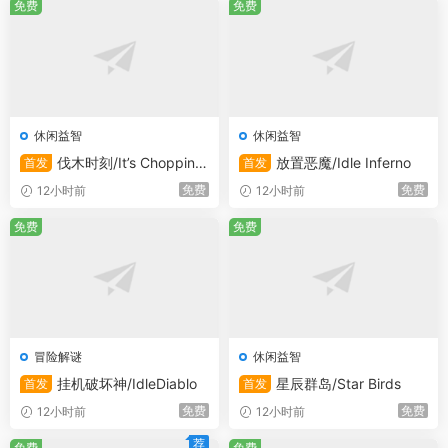
免费
免费
休闲益智
休闲益智
伐木时刻/It’s Chopping
放置恶魔/Idle Inferno
首发
首发
Time!
免费
免费
12小时前
12小时前
免费
免费
冒险解谜
休闲益智
挂机破坏神/IdleDiablo
星辰群岛/Star Birds
首发
首发
免费
免费
12小时前
12小时前
荐
免费
免费