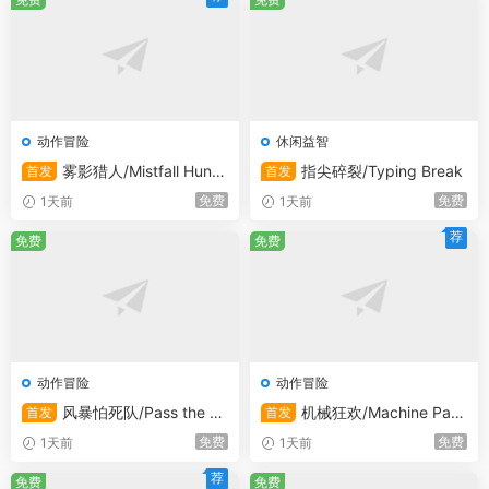
动作冒险
休闲益智
雾影猎人/Mistfall Hunte
指尖碎裂/Typing Break
首发
首发
r/支持在线联机
免费
免费
1天前
1天前
荐
免费
免费
动作冒险
动作冒险
风暴怕死队/Pass the Fe
机械狂欢/Machine Part
首发
首发
ar/支持在线联机
y/支持在线联机
免费
免费
1天前
1天前
荐
免费
免费