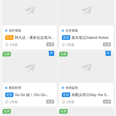
动作冒险
生存冒险
阿凡达：潘多拉边境/Av
孤岛笔记/Island Notes
首发
更新
atar: Frontiers of Pandora
免费
免费
2天前
2天前
荐
荐
免费
免费
模拟经营
休闲益智
Go Go 镇！/Go-Go
杀戮尖塔2/Slay the Spir
更新
更新
镇！/Go-Go Town!
e 2
免费
免费
2天前
2天前
免费
免费