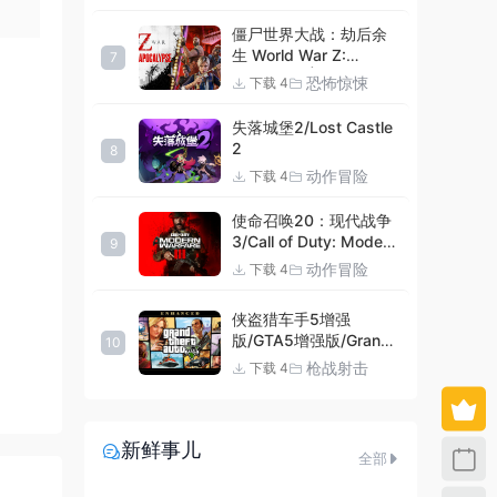
僵尸世界大战：劫后余
生 World War Z:
7
Aftermath |官方中文
恐怖惊悚
下载 4
09.27.24 v20240924
集成DLCs 赠多项修改器
失落城堡2/Lost Castle
+赠999等级.荣誉技能.
2
8
紫色荣誉头框.荣誉枪械
动作冒险
下载 4
技能.解锁存档 解压即玩
使命召唤20：现代战争
3/Call of Duty: Modern
9
Warfare III
动作冒险
下载 4
侠盗猎车手5增强
版/GTA5增强版/Grand
10
Theft Auto V
枪战射击
下载 4
Enhanced
新鲜事儿
全部