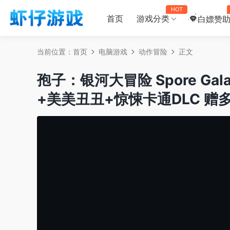
HOT
首页
游戏分类
白嫖赞
当前位置：
首页
电脑游戏
动作冒险
正文
孢子：银河大冒险 Spore Galac
+美美丑丑+惊悚卡通DLC 赠