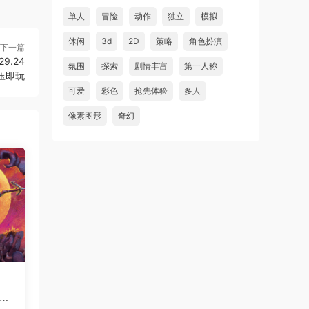
故事编织者/Talespinner
首发
单人
冒险
动作
独立
模拟
虾仔游戏
5小时前
休闲
3d
2D
策略
角色扮演
下一篇
铁巢重炮/IRON NEST: Heavy
首发
9.24
氛围
探索
剧情丰富
第一人称
Turret Simulator
解压即玩
可爱
彩色
抢先体验
多人
虾仔游戏
5小时前
像素图形
奇幻
巨型金岩/Big Golden Rock
首发
虾仔游戏
5小时前
阿尔帕冈/ALPARGUN
首发
虾仔游戏
5小时前
转生成为暴君之神/That Time
首发
I Got Reincarnated as a Tyrant …
u***********1
7小时前
升级了 长期赞助
VIP
虾仔游戏
1天前
Su