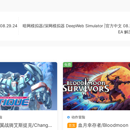
8.29.24
暗网模拟器/深网模拟器 DeepWeb Simulator |官方中文 08.2
EA 
免费
险
动作冒险
翼战骑艾斯提克/Change
血月幸存者/Bloodmoon 
首发