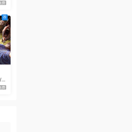
60秒！重制版/60 Seconds!
更新
免费
Reatomized
荐
虾仔游戏
1天前
满屋猫咪/Flats Full of Cats
首发
虾仔游戏
1天前
青鬼2/Aooni2
首发
虾仔游戏
1天前
枪火无双/Gunstoppable
首发
虾仔游戏
1天前
/
赤鸟/Akatori
首发
免费
虾仔游戏
1天前
杀死影子/Kill The Shadow
首发
虾仔游戏
1天前
世间顶尖作家/World’s
首发
Greatest Author