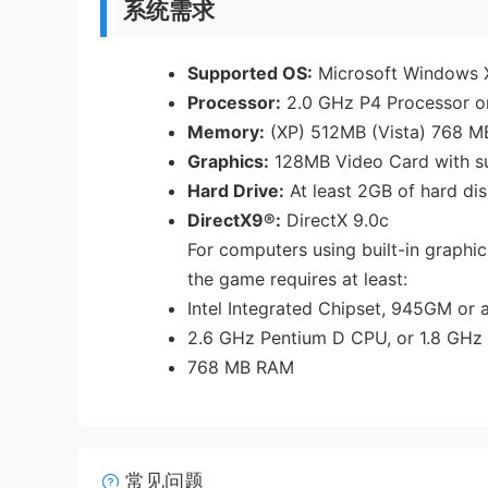
系统需求
Supported OS:
Microsoft Windows X
Processor:
2.0 GHz P4 Processor or
Memory:
(XP) 512MB (Vista) 768 M
Graphics:
128MB Video Card with su
Hard Drive:
At least 2GB of hard di
DirectX9®:
DirectX 9.0c
For computers using built-in graphi
the game requires at least:
Intel Integrated Chipset, 945GM or
2.6 GHz Pentium D CPU, or 1.8 GHz 
768 MB RAM
常见问题