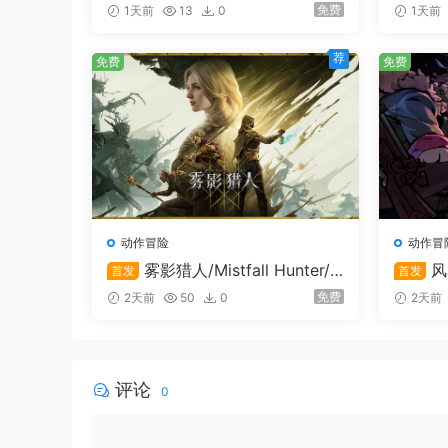
able G
免费
1天前
13
0
1天前
荐
免费
免费
动作冒险
动作冒
雾影猎人/Mistfall Hunter/
风
首发
首发
支持在线联机
支持在
免费
2天前
50
0
2天前
评论
0