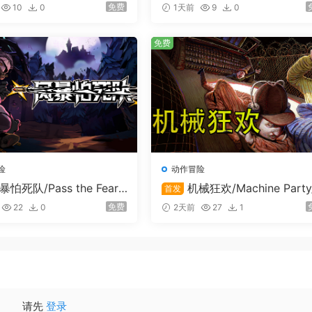
uardian ESTIQUE
rvivors
免费
10
0
1天前
9
0
免费
险
动作冒险
暴怕死队/Pass the Fear/
机械狂欢/Machine Party
首发
线联机
支持在线联机
免费
22
0
2天前
27
1
请先
登录