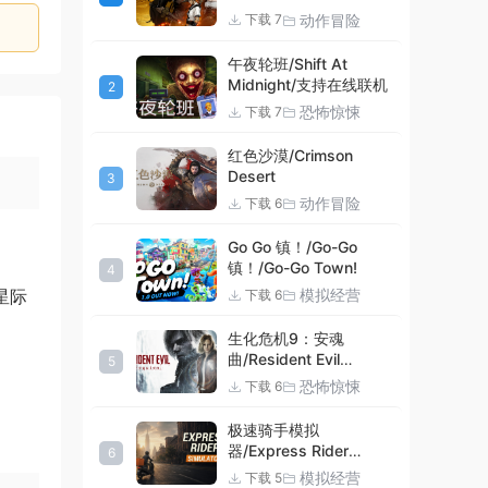
动作冒险
下载 7
午夜轮班/Shift At
Midnight/支持在线联机
2
恐怖惊悚
下载 7
红色沙漠/Crimson
Desert
3
动作冒险
下载 6
Go Go 镇！/Go-Go
镇！/Go-Go Town!
4
星际
模拟经营
下载 6
生化危机9：安魂
曲/Resident Evil
5
Requiem
恐怖惊悚
下载 6
极速骑手模拟
器/Express Rider
6
Simulator
模拟经营
下载 5