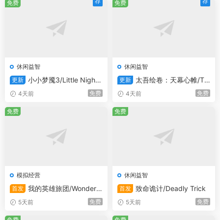
荐
荐
免费
免费
休闲益智
休闲益智
小小梦魇3/Little Night
太吾绘卷：天幕心帷/Th
更新
更新
mares III
e Scroll of Taiwu : Beyond T
免费
免费
4天前
4天前
he Dom
免费
免费
模拟经营
休闲益智
我的英雄旅团/Wonderla
致命诡计/Deadly Trick
首发
首发
nd
免费
免费
5天前
5天前
免费
免费