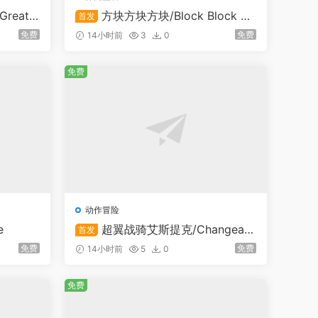
reate
方块方块方块/Block Block Bl
首发
ock
免费
免费
14小时前
3
0
免费
动作冒险
e
超翼战骑艾斯提克/Changeabl
首发
e Guardian ESTIQUE
免费
免费
14小时前
5
0
免费