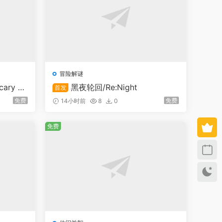
冒险解谜
ry St
黑夜轮回/Re:Night
首发
免费
免费
14小时前
8
0
免费