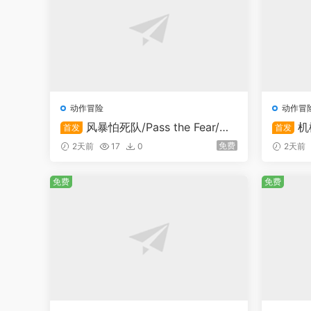
动作冒险
动作冒
风暴怕死队/Pass the Fear/支
机
首发
首发
持在线联机
在线联
免费
2天前
17
0
2天前
免费
免费