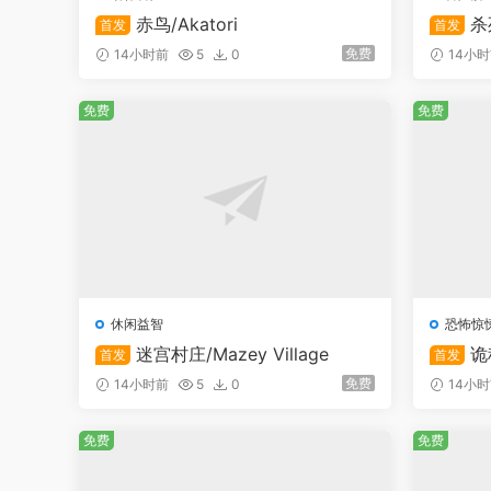
赤鸟/Akatori
杀
首发
首发
免费
14小时前
5
0
14小
免费
免费
休闲益智
恐怖惊
迷宫村庄/Mazey Village
诡
首发
首发
ales: T
免费
14小时前
5
0
14小
免费
免费