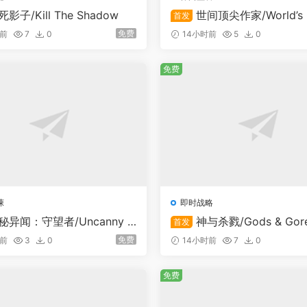
死影子/Kill The Shadow
世间顶尖作家/World’s G
首发
st Author
免费
时前
7
0
14小时前
5
0
免费
悚
即时战略
秘异闻：守望者/Uncanny T
神与杀戮/Gods & Gor
首发
he Watcher
免费
时前
3
0
14小时前
7
0
免费