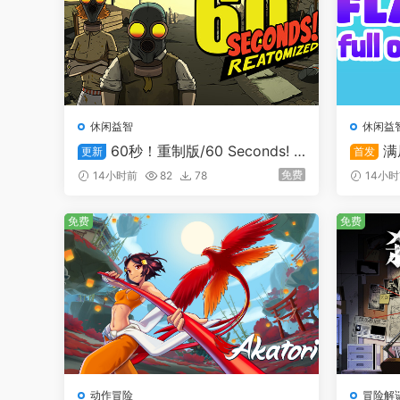
休闲益智
休闲益
60秒！重制版/60 Seconds! R
满屋
更新
首发
eatomized
免费
14小时前
82
78
14小
免费
免费
动作冒险
冒险解