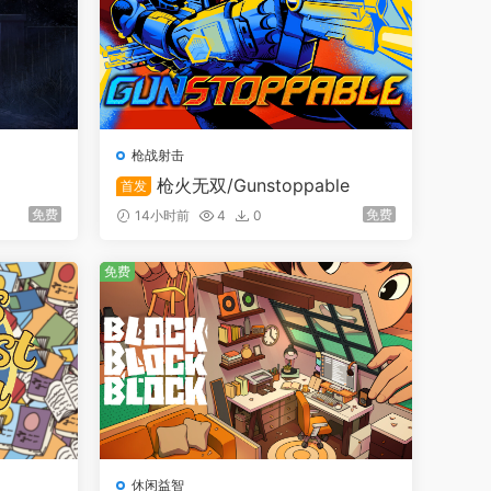
枪战射击
枪火无双/Gunstoppable
首发
免费
免费
14小时前
4
0
免费
休闲益智