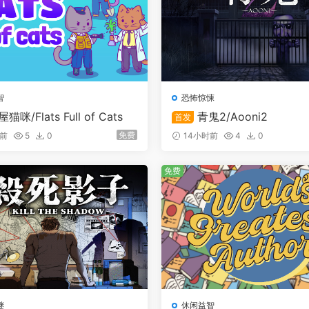
智
恐怖惊悚
猫咪/Flats Full of Cats
青鬼2/Aooni2
首发
免费
时前
5
0
14小时前
4
0
免费
谜
休闲益智