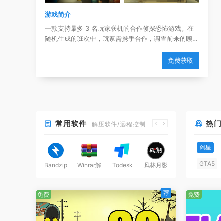
游戏简介
一款支持最多 3 名玩家联机的合作侦探恐怖游戏。在
随机生成的班次中，玩家需携手合作，调查前来的顾
客。当心，并不是所有的顾客都是人类。一旦犯错，你
们就得被迫封堵门窗、设置陷阱并躲藏起来。
免费获取
常用软件
热门
解压软件/远程控制
剑星
GTA5
Bandzip
Winrar解
Todesk
风林月影
压
艾尔登
荐
虾仔游戏 - 单机游戏与 Steam 游戏资源下载仓库
免费
免费