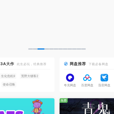
3A大作
网盘推荐
此生必玩，经典推荐
下载必备网盘
生化危机9
荒野大镖客2
使命召唤
夸克网盘
百度网盘
迅雷网盘
法环 黑夜君临
赛博朋克2077
免费