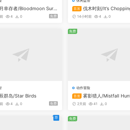
险
休闲益智
月幸存者/Bloodmoon Survi
伐木时刻/It’s Chopping
首发
免费
时前
4
0
14小时前
4
0
免费
智
动作冒险
辰群岛/Star Birds
雾影猎人/Mistfall Hun
首发
在线联机
免费
时前
4
0
2天前
41
0
荐
免费