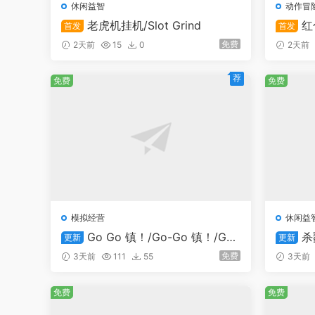
休闲益智
动作冒
老虎机挂机/Slot Grind
红
首发
首发
免费
2天前
15
0
2天前
荐
免费
免费
模拟经营
休闲益
Go Go 镇！/Go-Go 镇！/Go-
杀戮
更新
更新
Go Town!
免费
3天前
111
55
3天前
免费
免费