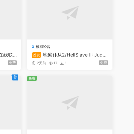
模拟经营
持在线联
地狱仆从2/HellSlave II: Judg
首发
ment of the Archon
免费
免费
2天前
17
1
荐
免费