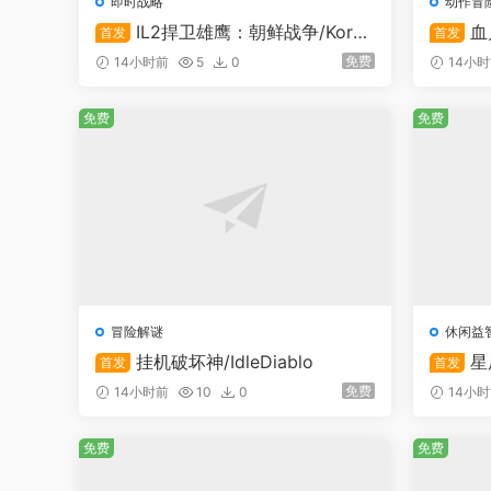
即时战略
动作冒
IL2捍卫雄鹰：朝鲜战争/Kore
血
首发
首发
a. IL-2 Series
vors
免费
14小时前
5
0
14小
免费
免费
冒险解谜
休闲益
挂机破坏神/IdleDiablo
星
首发
首发
免费
14小时前
10
0
14小
免费
免费