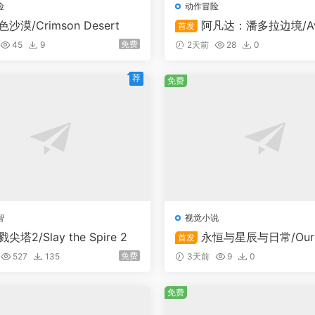
险
动作冒险
色沙漠/Crimson Desert
阿凡达：潘多拉边境/Avat
首发
rontiers of Pandora
免费
45
9
2天前
28
0
荐
免费
智
视觉小说
尖塔2/Slay the Spire 2
永恒与星辰与日常/Our Br
首发
ternity
免费
527
135
3天前
9
0
免费