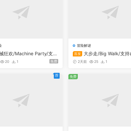
险
冒险解谜
械狂欢/Machine Party/支持
大步走/Big Walk/支
首发
机
机
免费
20
1
2天前
25
1
荐
免费