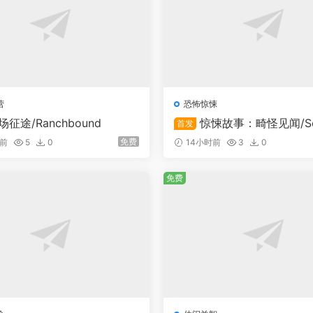
营
恐怖惊悚
场征途/Ranchbound
惊悚故事：畸怪见闻/Sca
首发
ories: Grotesque
免费
时前
5
0
14小时前
3
0
免费