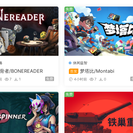
免费
！
强烈的影响。在《寓言之地》中，对“爱”和“坦诚”的关注将为
统治者展开爱情攻略，成功后将为您的王国赢得独特的任务和建
略
休闲益智
骨者/BONEREADER
梦塔比/Montabi
首发
免费
前
7
1
4小时前
7
0
免费