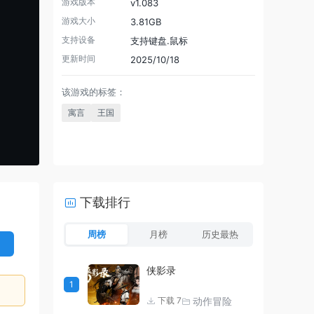
游戏版本
v1.083
游戏大小
3.81GB
支持设备
支持键盘.鼠标
更新时间
2025/10/18
该游戏的标签：
寓言
王国
下载排行
周榜
月榜
历史最热
侠影录
1
动作冒险
下载 7