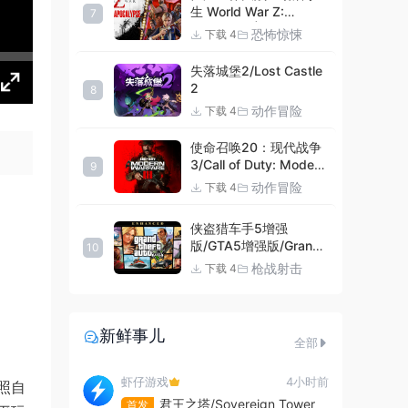
生 World War Z:
7
Aftermath |官方中文
恐怖惊悚
下载 4
09.27.24 v20240924
集成DLCs 赠多项修改器
失落城堡2/Lost Castle
+赠999等级.荣誉技能.
2
8
紫色荣誉头框.荣誉枪械
动作冒险
下载 4
技能.解锁存档 解压即玩
使命召唤20：现代战争
3/Call of Duty: Modern
9
Warfare III
动作冒险
下载 4
侠盗猎车手5增强
版/GTA5增强版/Grand
10
Theft Auto V
枪战射击
下载 4
Enhanced
新鲜事儿
全部
虾仔游戏
4小时前
照自
君王之塔/Sovereign Tower
首发