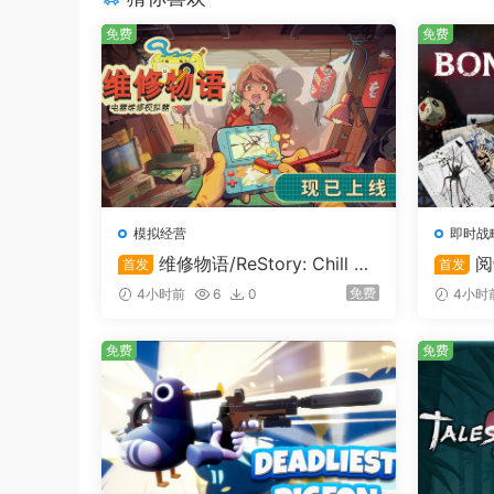
免费
免费
以爱之名，邀您相逢！寻觅命定的王子和公主吧
游戏中独有的浪漫关系将对您的游戏进程和方式产生
造游戏带来全新的体验。您可以选择对6位不同的
为游戏增添更多的乐趣和挑战。
模拟经营
即时战
维修物语/ReStory: Chill El
阅
首发
首发
ectronics Repairs
免费
4小时前
6
0
4小时
免费
免费
组建军队保护您的王国！