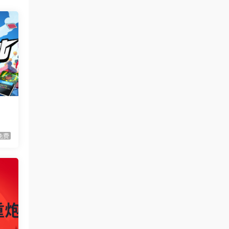
虾仔游戏
1天前
满屋猫咪/Flats Full of Cats
首发
虾仔游戏
1天前
青鬼2/Aooni2
首发
城镇建
筑，
虾仔游戏
1天前
枪火无双/Gunstoppable
首发
虾仔游戏
1天前
赤鸟/Akatori
首发
免费
虾仔游戏
1天前
杀死影子/Kill The Shadow
首发
虾仔游戏
1天前
世间顶尖作家/World’s
首发
Greatest Author
虾仔游戏
1天前