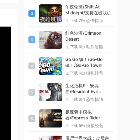
午夜轮班/Shift At
Midnight/支持在线联机
2
恐怖惊悚
下载 7
8:59
红色沙漠/Crimson
Desert
3
动作冒险
下载 6
Go Go 镇！/Go-Go
镇！/Go-Go Town!
4
模拟经营
下载 6
生化危机9：安魂
曲/Resident Evil
5
Requiem
恐怖惊悚
下载 6
极速骑手模拟
器/Express Rider
6
Simulator
模拟经营
下载 5
僵尸世界大战：劫后余