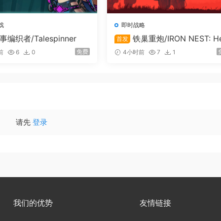
神秘矿井所带来的巨大财富而入侵。此时，您需要选择自己的英
戏
即时战略
童话城邦，守护您和子民们的家园。
事编织者/Talespinner
铁巢重炮/IRON NEST: H
首发
vy Turret Simulator
免费
前
6
0
4小时前
7
1
中，您可以通过交换稀有资源来实现国度的壮大和进阶。游戏提
理与领邦的外交关系，将切实影响您的游戏进程。您可以选择与
请先
登录
下世仇，展开激烈的竞争。
he Settlers）、Foundation、Kingdoms and
我们的优势
友情链接