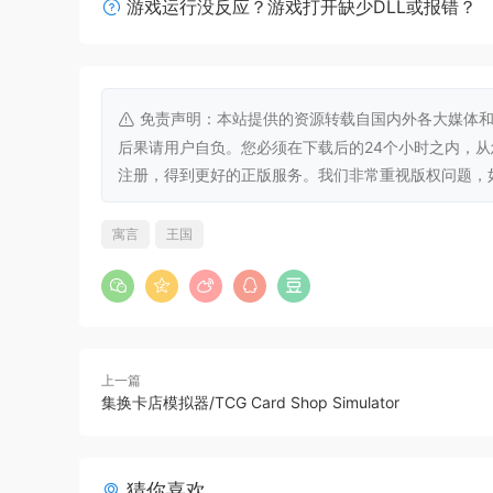
游戏运行没反应？游戏打开缺少DLL或报错？
免责声明：本站提供的资源转载自国内外各大媒体和
后果请用户自负。您必须在下载后的24个小时之内，
注册，得到更好的正版服务。我们非常重视版权问题，如有侵权请
与神奇生物见面和互动！
寓言
王国
当您置身于这个童话世界，会发现这里充满了惊喜
期而遇。您可以大胆地探索童话王国的每一个角落
姐妹和盘旋在空中的巨龙，否则您的王国可能会遭
上一篇
集换卡店模拟器/TCG Card Shop Simulator
猜你喜欢