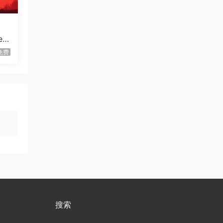
方块方块方块/Block Block
首发
Block
雄，
ea
虾仔游戏
1天前
免费
迷宫村庄/Mazey Village
首发
虾仔游戏
1天前
不是虚拟机版本
红色沙漠/Cri…
供了
gjgwowxz
2天前
其他
虚拟机版本的吗？
红色沙漠/Cri…
1****z
3天前
升级了 长期赞助
VIP
1*********4
4天前
升级了 长期赞助
VIP
u***********7
6天前
搜索
升级了 长期赞助
VIP