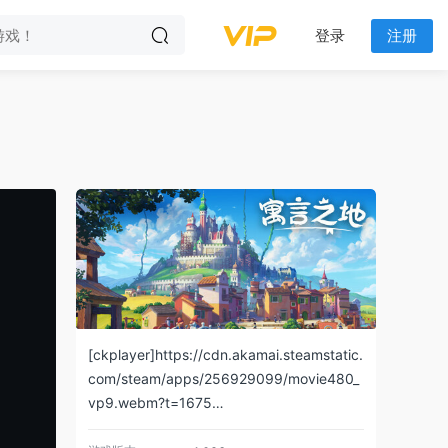
登录
注册
[ckplayer]https://cdn.akamai.steamstatic.
com/steam/apps/256929099/movie480_
vp9.webm?t=1675…