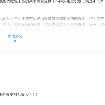
戏也为经验丰富的高手玩家提供了不同的难度设定，满足不同水
见证从一个小小的村庄逐渐发展成为城堡王国的奇迹。作为君主
生民心，发现神秘的遗迹，探索充满惊喜的童话奇遇。此外，您
微妙的关系，甚至通过联姻来巩固自己的势力。
阅读全文
，在这里安顿、建设、发展、繁荣。您需要兼具智慧和勤劳，进
始，积少成多，海纳百川，按照自己的心意建设和打造一个配得
看任何游戏都无法运行！】