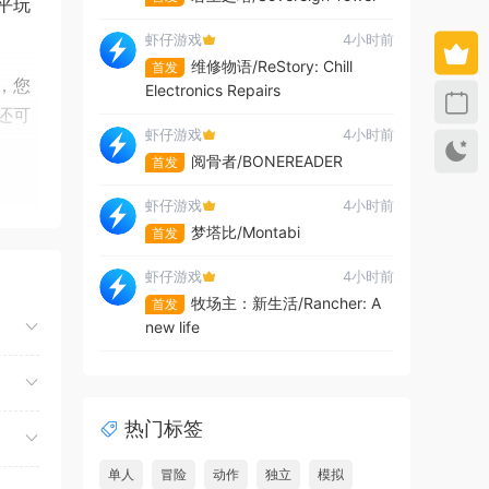
平玩
虾仔游戏
4小时前
维修物语/ReStory: Chill
首发
，您
Electronics Repairs
还可
虾仔游戏
4小时前
阅骨者/BONEREADER
首发
虾仔游戏
4小时前
梦塔比/Montabi
首发
虾仔游戏
4小时前
牧场主：新生活/Rancher: A
首发
new life
行搜
上伟
虾仔游戏
4小时前
夺命飞鸽/Deadliest Pigeon
首发
热门标签
虾仔游戏
4小时前
故事编织者/Talespinner
首发
单人
冒险
动作
独立
模拟