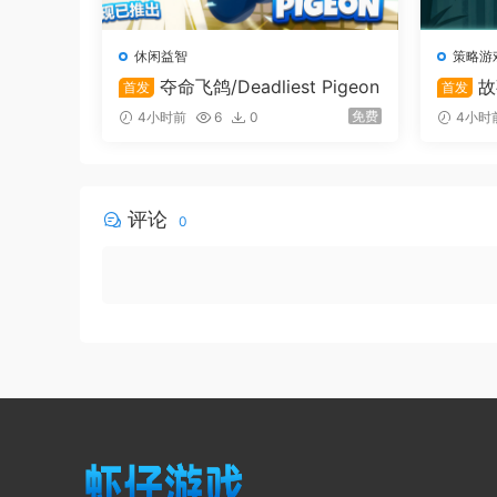
随着您的王国逐渐繁荣，贪婪的巨魔会因为您国度
休闲益智
策略游
组建强大的军队，抵御这些怪物的侵袭，保卫您的
夺命飞鸽/Deadliest Pigeon
故
首发
首发
免费
4小时前
6
0
4小时
贸易传奇、世仇或结盟！
评论
0
学会发展经济是治理王国的关键。在《寓言之地》
多种与其他王国互动的方式，如何审慎而巧妙地处
王国结盟，共同发展；也可能会因为利益冲突而结
最后，感谢以下游戏给予《寓言之地》的灵感：《工人物语》（T
Castles。
系统需求