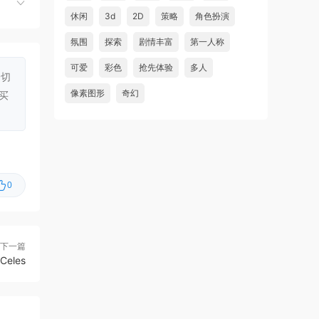
虾仔游戏
4小时前
休闲
3d
2D
策略
角色扮演
铁巢重炮/IRON NEST: Heavy
首发
氛围
探索
剧情丰富
第一人称
Turret Simulator
可爱
彩色
抢先体验
多人
一切
虾仔游戏
4小时前
像素图形
奇幻
买
巨型金岩/Big Golden Rock
首发
虾仔游戏
5小时前
阿尔帕冈/ALPARGUN
首发
您不
虾仔游戏
5小时前
女巫
0
转生成为暴君之神/That Time
首发
I Got Reincarnated as a Tyrant …
u***********1
6小时前
下一篇
升级了 长期赞助
VIP
Celes
虾仔游戏
1天前
60秒！重制版/60 Seconds!
更新
Reatomized