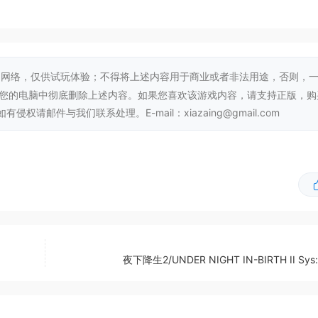
网络，仅供试玩体验；不得将上述内容用于商业或者非法用途，否则，
从您的电脑中彻底删除上述内容。如果您喜欢该游戏内容，请支持正版，购
邮件与我们联系处理。E-mail：xiazaing@gmail.com
。可爱的飞猪、石巨人、独眼巨人、白雪公主等神奇生物都将与
，感受这个世界的奇妙之处。但也要千万提防那三个骑着扫帚的
遇危机，成为一个警世寓言。
夜下降生2/UNDER NIGHT IN-BIRTH II Sys: