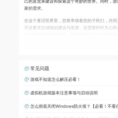
己的直觉来建设和探索这个奇妙的世界。同时，游
家的需求。
在这个童话世界里，您将率领着您的子民们，共同
不仅要关注城镇的建设与发展，还需要时时关心民
以施展高超的外交手段，与邻国的王子和公主保持
多样的游戏玩法
从小小的美丽村庄直至大大的童话城堡！
常见问题
游戏不知道怎么解压必看！
在《寓言之地》中，您将踏上寻觅应许之地的征程
集、储藏、生产和扩张等一系列操作。一切从零开
虚拟机游戏版本注意事项与启动说明
大的您以及您治下子民的理想城邦。
怎么彻底关闭Windows防火墙？【必看！不