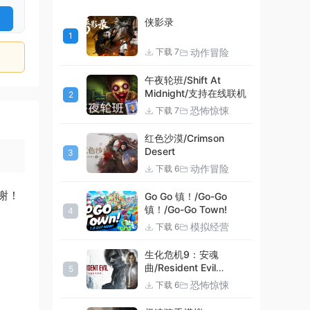
侠影录
1
动作冒险
下载 7
午夜轮班/Shift At
Midnight/支持在线联机
2
恐怖惊悚
下载 7
红色沙漠/Crimson
Desert
3
动作冒险
下载 6
谢！
Go Go 镇！/Go-Go
镇！/Go-Go Town!
4
模拟经营
下载 6
生化危机9：安魂
曲/Resident Evil
5
Requiem
恐怖惊悚
下载 6