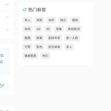
夺命飞鸽/Deadliest Pigeon
首发
热门标签
虾仔游戏
7小时前
故事编织者/Talespinner
首发
单人
冒险
动作
独立
模拟
虾仔游戏
7小时前
休闲
3d
2D
策略
角色扮演
铁巢重炮/IRON NEST: Heavy
首发
氛围
探索
剧情丰富
第一人称
Turret Simulator
可爱
彩色
抢先体验
多人
虾仔游戏
7小时前
一切
像素图形
奇幻
巨型金岩/Big Golden Rock
首发
买
虾仔游戏
7小时前
阿尔帕冈/ALPARGUN
首发
虾仔游戏
7小时前
0
转生成为暴君之神/That Time
首发
I Got Reincarnated as a Tyrant …
u***********1
9小时前
升级了 长期赞助
VIP