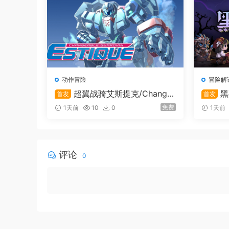
动作冒险
冒险解
超翼战骑艾斯提克/Change
黑
首发
首发
able Guardian ESTIQUE
免费
1天前
10
0
1天前
评论
0