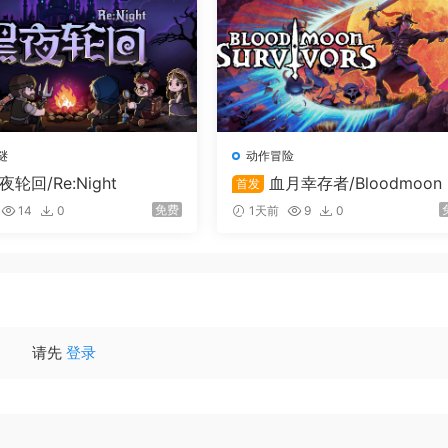
谜
动作冒险
夜轮回/Re:Night
血月幸存者/Bloodmoon 
首发
rvivors
免费
14
0
1天前
9
0
请先
登录