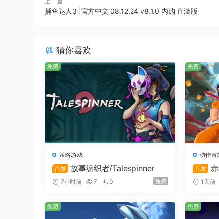
上一篇
捕鱼达人3 |官方中文 08.12.24 v8.1.0 内购 直装版
短局战斗，每局战斗后可以买买买提升战斗力！
猜你喜欢
免费
免费
策略游戏
动作冒
故事编织者/Talespinner
赤
首发
首发
免费
7小时前
7
0
1天前
免费
免费