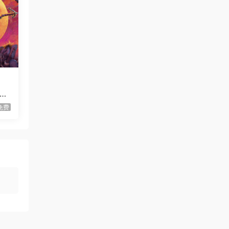
虾仔游戏
1天前
世间顶尖作家/World’s
首发
Greatest Author
虾仔游戏
1天前
方块方块方块/Block Block
首发
Block
虾仔游戏
1天前
Su
迷宫村庄/Mazey Village
首发
免费
虾仔游戏
2天前
不是虚拟机版本
红色沙漠/Cri…
gjgwowxz
2天前
虚拟机版本的吗？
红色沙漠/Cri…
1****z
3天前
升级了 长期赞助
VIP
1*********4
4天前