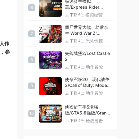
极速骑手模拟
器/Express Rider
6
Simulator
模拟经营
下载 5
僵尸世界大战：劫后余
生 World War Z:
7
Aftermath |官方中文
恐怖惊悚
下载 4
人作
09.27.24 v20240924
集成DLCs 赠多项修改器
力，参
失落城堡2/Lost Castle
+赠999等级.荣誉技能.
2
8
紫色荣誉头框.荣誉枪械
动作冒险
下载 4
技能.解锁存档 解压即玩
使命召唤20：现代战争
3/Call of Duty: Modern
9
Warfare III
动作冒险
下载 4
侠盗猎车手5增强
版/GTA5增强版/Grand
10
Theft Auto V
枪战射击
下载 4
Enhanced