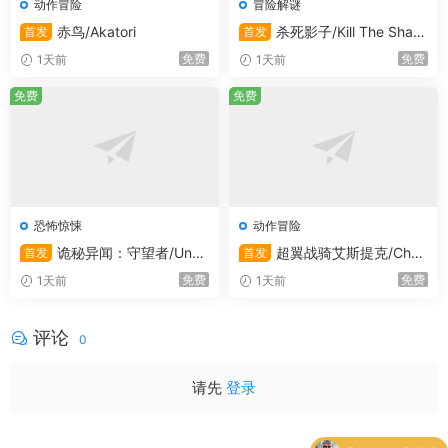
动作冒险
冒险解谜
赤鸟/Akatori
杀死影子/Kill The Shad
首发
首发
ow
免费
免费
1天前
1天前
免费
免费
恐怖惊悚
动作冒险
诡秘异闻：守望者/Unca
超翼战骑艾斯提克/Chan
首发
首发
nny Tales: The Watcher
geable Guardian ESTIQUE
免费
免费
1天前
1天前
评论
0
请先
登录