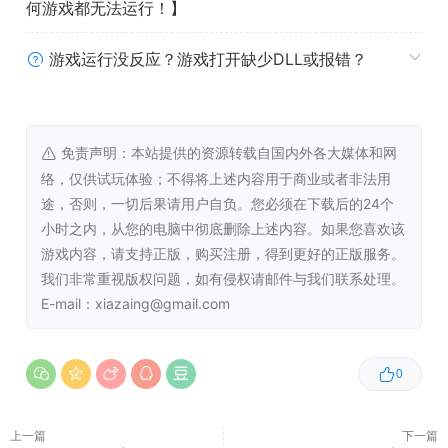
何游戏都无法运行！】
推荐配置:
需要 64 位处理器和操作系统
游戏运行没反应？游戏打开缺少DLL或报错？
操作系统:
64bit Windows10 (version 1909 or
higher)
处理器:
Core i7 6700 @3.4ghz / Ryzen 5
免责声明：本站提供的资源转载自国内外各大媒体和网
2600
络，仅供试玩体验；不得将上述内容用于商业或者非法用
内存:
16 GB RAM
途，否则，一切后果请用户自负。您必须在下载后的24个
显卡:
GTX1080 / RX5600XT / Arc A750*
小时之内，从您的电脑中彻底删除上述内容。如果您喜欢该
(VRAM 6GB or higher)
游戏内容，请支持正版，购买注册，得到更好的正版服务。
DirectX 版本:
12
我们非常重视版权问题，如有侵权请邮件与我们联系处理。
存储空间:
需要 26 GB 可用空间
E-mail：xiazaing@gmail.com
附注事项:
SSD Storage, *Please check Intel’s
website for Arc compatible CPU and
motherboard requirements.
0
* 幽灵线：东京-豪华版 Ghostwire Tokyo Deluxe Edition
Steam离线版本 单机版本 免费下载
上一篇
下一篇