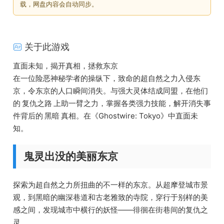
载，网盘内容会自动同步。
关于此游戏
直面未知，揭开真相，拯救东京
在一位险恶神秘学者的操纵下，致命的超自然之力入侵东
京，令东京的人口瞬间消失。与强大灵体结成同盟，在他们
的 复仇之路 上助一臂之力，掌握各类强力技能，解开消失事
件背后的 黑暗 真相。在《Ghostwire: Tokyo》中直面未
知。
鬼灵出没的美丽东京
探索为超自然之力所扭曲的不一样的东京。从超摩登城市景
观，到黑暗的幽深巷道和古老雅致的寺院，穿行于别样的美
感之间，发现城市中横行的妖怪——徘徊在街巷间的复仇之
灵。