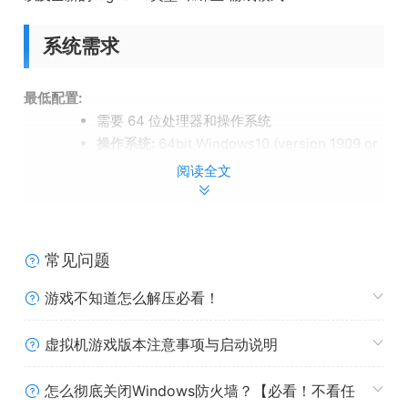
系统需求
最低配置:
需要 64 位处理器和操作系统
操作系统:
64bit Windows10 (version 1909 or
higher)
阅读全文
处理器:
Core i7 4770K @3.5ghz / Ryzen 5
2600
内存:
12 GB RAM
显卡:
GTX1060 / RX5500XT / Arc A380*
常见问题
(VRAM 6GB or higher)
游戏不知道怎么解压必看！
DirectX 版本:
12
存储空间:
需要 26 GB 可用空间
虚拟机游戏版本注意事项与启动说明
附注事项:
SSD Storage, *Please check Intel’s
website for Arc compatible CPU and
怎么彻底关闭Windows防火墙？【必看！不看任
motherboard requirements.