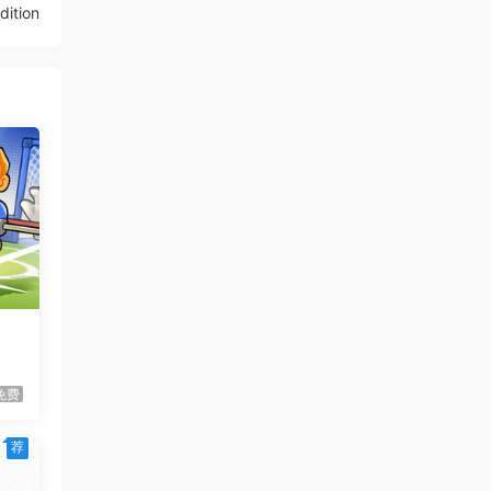
ition
虾仔游戏
1天前
杀戮尖塔2/Slay the Spire 2
更新
虾仔游戏
1天前
永恒与星辰与日常/Our Brief
首发
Eternity
虾仔游戏
1天前
死去活来/Live Hard, Die
首发
Hard
平线
1****z
1天前
升级了 长期赞助
VIP
虾仔游戏
2天前
免费
克罗姆莱赫/Kromlech
首发
虾仔游戏
2天前
荐
开心小汉堡教派/Happy’s
首发