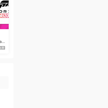
Humble Burger Cult
虾仔游戏
2天前
彩色老虎机/Colorful Slots
首发
虾仔游戏
2天前
弹震现场/Shellshock
首发
a
虾仔游戏
2天前
免费
宇宙丰收：无限成
首发
长/Universal Harvest: Incremental
虾仔游戏
2天前
太阳疆域：太空探索管理者
首发
1*********4
2天前
升级了 长期赞助
VIP
将改
u***********7
4天前
升级了 长期赞助
自己
VIP