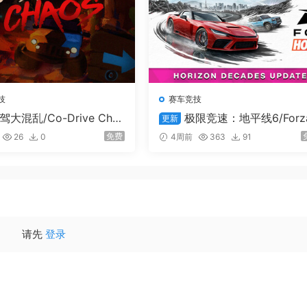
技
赛车竞技
驾大混乱/Co-Drive Cha
极限竞速：地平线6/Forz
更新
Horizon 6/支持在线联机
免费
26
0
4周前
363
91
请先
登录
从高耸的沙尘暴到剧烈的热带风暴赛事，不断变化的季节每周都
战、收藏品、奖励，以及可供探险的全新区域。每个季节都有着