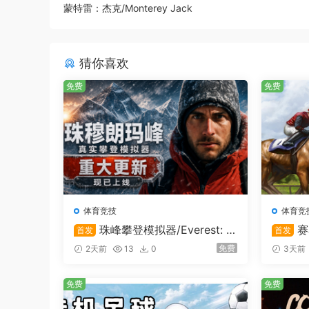
蒙特雷：杰克/Monterey Jack
猜你喜欢
免费
免费
这是充满冒险的开放世界
让自己沉浸在充满百种挑战的深度剧情，并以从事
故事任务选择结局。
体育竞技
体育竞
珠峰攀登模拟器/Everest: R
赛
首发
首发
eal Climbing Simulator
nager
免费
2天前
13
0
3天前
免费
免费