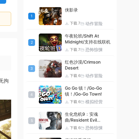
侠影录
1
动作冒险
下载 7
午夜轮班/Shift At
Midnight/支持在线联机
2
恐怖惊悚
下载 7
红色沙漠/Crimson
Desert
3
动作冒险
下载 6
无拘
Go Go 镇！/Go-Go
镇！/Go-Go Town!
4
模拟经营
下载 6
生化危机9：安魂
曲/Resident Evil
5
Requiem
恐怖惊悚
下载 6