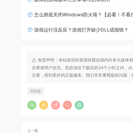
怎么彻底关闭Windows防火墙？【必看！不
这是多元化的开放世界
游戏运行没反应？游戏打开缺少DLL或报错？
探索景色反差悬殊、美丽无比的世界。发掘充满生
滩、广大的峡谷和终年积雪的高耸火山。
免责声明：本站提供的资源转载自国内外各大媒体和
后果请用户自负。您必须在下载后的24个小时之内，
注册，得到更好的正版服务。我们非常重视版权问题，如有侵权请
联机版
上一篇