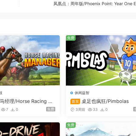
凤凰点：周年版/Phoenix Point: Year One Ed
免费
自己喜爱的活动作为奖励。认识全新的角色，并为这些角色的地
技
休闲益智
马经理/Horse Racing Ma
桌足也疯狂/Pimbolas
首发
免费
7
0
3周前
33
0
免费