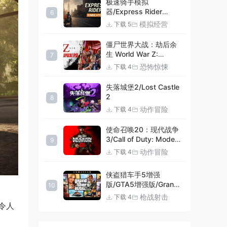
极速骑手模拟
器/Express Rider
6
Simulator
模拟经营
下载 5
僵尸世界大战：劫后余
生 World War Z:
7
Aftermath |官方中文
恐怖惊悚
下载 4
09.27.24 v20240924
集成DLCs 赠多项修改器
失落城堡2/Lost Castle
+赠999等级.荣誉技能.
2
8
紫色荣誉头框.荣誉枪械
动作冒险
下载 4
技能.解锁存档 解压即玩
使命召唤20：现代战争
3/Call of Duty: Modern
9
Warfare III
动作冒险
下载 4
侠盗猎车手5增强
版/GTA5增强版/Grand
10
Theft Auto V
枪战射击
下载 4
Enhanced
令人