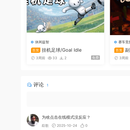
休闲益智
赛车竞
挂机足球/Goal Idle
副
首发
首发
os
免费
3周前
33
2
3周前
评论
1
这是不断变化的开放世界
挑战墨西哥独一无二、令人惊艳不已的气候赛事，
为啥点击在线模式没反应？
变这个世界。持续回来游戏，以享受全新赛事、挑
镹歌
2025-10-24
0