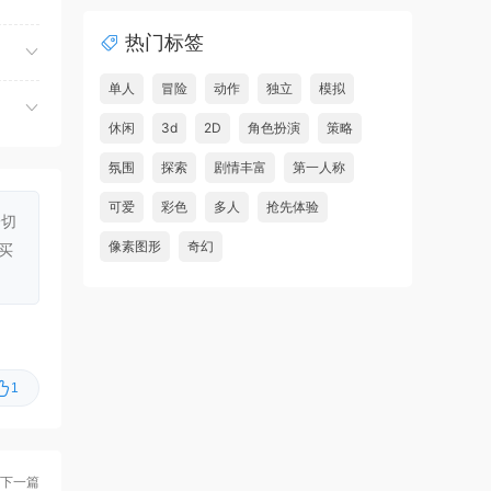
虾仔游戏
2小时前
热门标签
地狱仆从2/HellSlave II:
首发
Judgment of the Archon
单人
冒险
动作
独立
模拟
海
休闲
虾仔游戏
3d
2D
角色扮演
策略
2小时前
老虎机挂机/Slot Grind
首发
氛围
探索
剧情丰富
第一人称
虾仔游戏
12小时前
可爱
彩色
多人
抢先体验
一切
红色沙漠/Crimson Desert
首发
像素图形
奇幻
买
虾仔游戏
12小时前
阿凡达：潘多拉边境/Avatar:
首发
Frontiers of Pandora
虾仔游戏
1天前
1
孤岛笔记/Island Notes
更新
虾仔游戏
1天前
Go Go 镇！/Go-Go 镇！/Go-
更新
下一篇
Go Town!