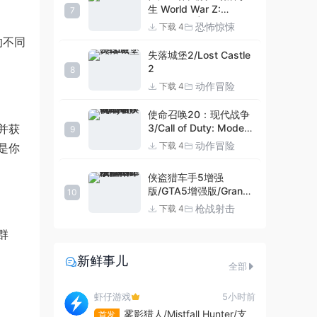
生 World War Z:
7
Aftermath |官方中文
恐怖惊悚
下载 4
09.27.24 v20240924
的不同
集成DLCs 赠多项修改器
失落城堡2/Lost Castle
+赠999等级.荣誉技能.
2
8
紫色荣誉头框.荣誉枪械
动作冒险
下载 4
技能.解锁存档 解压即玩
使命召唤20：现代战争
并获
3/Call of Duty: Modern
9
Warfare III
动作冒险
下载 4
是你
侠盗猎车手5增强
版/GTA5增强版/Grand
10
Theft Auto V
枪战射击
下载 4
Enhanced
群
新鲜事儿
全部
虾仔游戏
5小时前
雾影猎人/Mistfall Hunter/支
首发