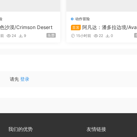
险
动作冒险
色沙漠/Crimson Desert
阿凡达：潘多拉边境/Ava
首发
r: Frontiers of Pandora
免费
时前
24
9
15小时前
22
0
请先
登录
我们的优势
友情链接