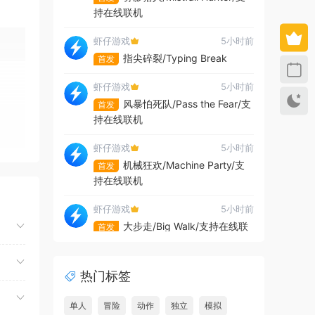
持在线联机
虾仔游戏
5小时前
指尖碎裂/Typing Break
首发
虾仔游戏
5小时前
风暴怕死队/Pass the Fear/支
首发
持在线联机
虾仔游戏
5小时前
机械狂欢/Machine Party/支
首发
持在线联机
虾仔游戏
5小时前
大步走/Big Walk/支持在线联
首发
机
虾仔游戏
5小时前
热门标签
地狱仆从2/HellSlave II:
首发
Judgment of the Archon
单人
冒险
动作
独立
模拟