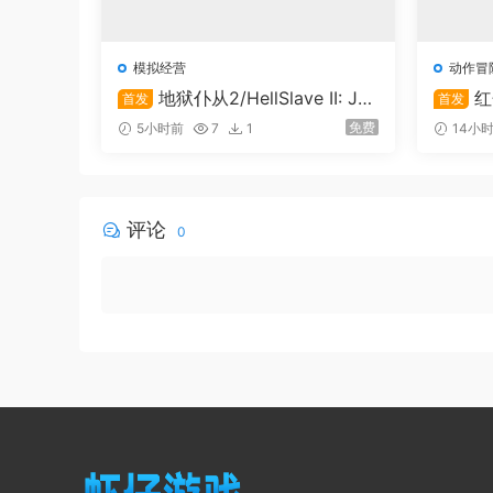
模拟经营
动作冒
地狱仆从2/HellSlave II: Ju
红
首发
首发
dgment of the Archon
免费
5小时前
7
1
14小
评论
0