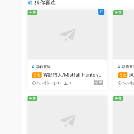
猜你喜欢
荐
免费
免费
动作冒险
动作冒
雾影猎人/Mistfall Hunter/
风
首发
首发
支持在线联机
支持在
免费
5小时前
12
0
5小时
免费
免费