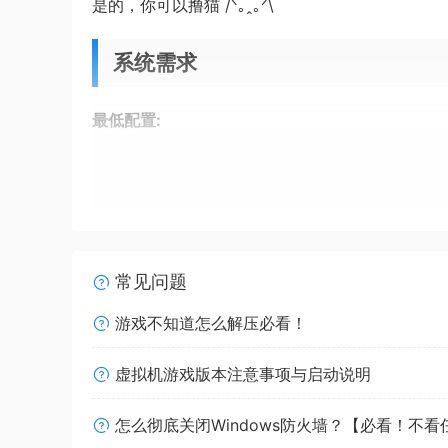
是的，你可以撸猫 /ᐠ｡ꞈ｡ᐟ\
系统需求
最低配置:
操作系统 *:
Windows 7
处理器:
Dual Core@2.00Ghz
内存:
4 GB RAM
显卡:
2GB of video RAM
DirectX 版本:
10
常见问题
存储空间:
需要 2 GB 可用空间
游戏不知道怎么解压必看！
推荐配置:
虚拟机游戏版本注意事项与启动说明
操作系统:
Windows 10 64 bit
处理器:
Quad Core @ 2.50Ghz
怎么彻底关闭Windows防火墙？【必看！不