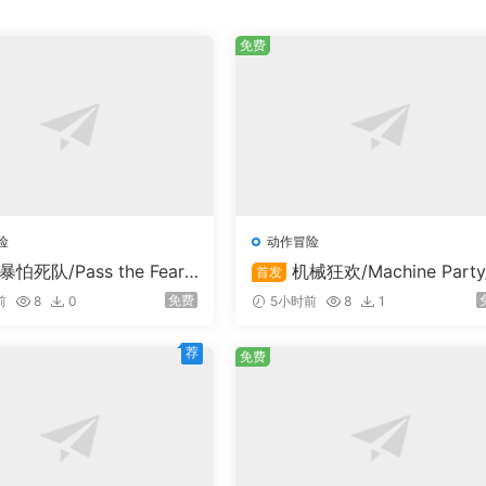
免费
险
动作冒险
暴怕死队/Pass the Fear/
机械狂欢/Machine Party
首发
线联机
支持在线联机
免费
前
8
0
5小时前
8
1
荐
免费