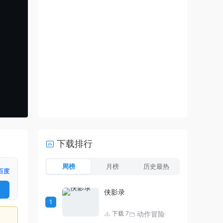
下载排行
周榜
月榜
历史最热
百度
侠影录
1
动作冒险
下载 7