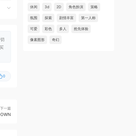
休闲
虾仔游戏
3d
2D
角色扮演
策略
5小时前
老虎机挂机/Slot Grind
首发
氛围
探索
剧情丰富
第一人称
虾仔游戏
15小时前
可爱
彩色
多人
抢先体验
红色沙漠/Crimson Desert
首发
一切
像素图形
奇幻
虾仔游戏
15小时前
买
阿凡达：潘多拉边境/Avatar:
首发
Frontiers of Pandora
虾仔游戏
1天前
0
孤岛笔记/Island Notes
更新
虾仔游戏
1天前
Go Go 镇！/Go-Go 镇！/Go-
更新
Go Town!
下一篇
DOWN
虾仔游戏
1天前
杀戮尖塔2/Slay the Spire 2
更新