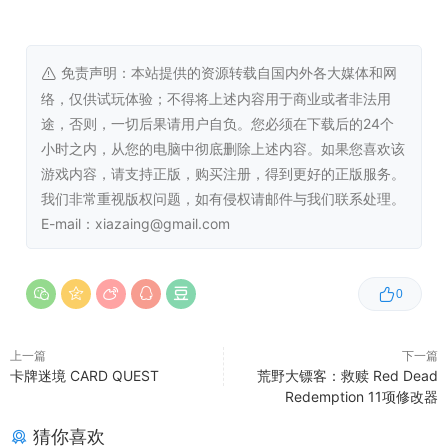
操作系统:
Windows 10
处理器:
Intel Core i3-4170 or AMD FX-8300
or higher
免责声明：本站提供的资源转载自国内外各大媒体和网
内存:
2 GB RAM
络，仅供试玩体验；不得将上述内容用于商业或者非法用
显卡:
Latest graphics drivers
途，否则，一切后果请用户自负。您必须在下载后的24个
DirectX 版本:
10
小时之内，从您的电脑中彻底删除上述内容。如果您喜欢该
存储空间:
需要 200 MB 可用空间
游戏内容，请支持正版，购买注册，得到更好的正版服务。
声卡:
DirectX® Compatible
我们非常重视版权问题，如有侵权请邮件与我们联系处理。
E-mail：xiazaing@gmail.com
0
上一篇
下一篇
卡牌迷境 CARD QUEST
荒野大镖客：救赎 Red Dead
Redemption 11项修改器
猜你喜欢