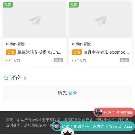
免费
免费
动作冒险
动作冒险
超翼战骑艾斯提克/Chan
血月幸存者/Bloodmoon
首发
首发
geable Guardian ESTIQUE
Survivors
免费
免费
1天前
1天前
评论
0
请先
登录
升级了 年费赞助
声明：本站所有游戏来源于互联网！若侵犯到您的权益，请联系站长，我们将
及时处理。若您需要使用非免费的软件或服务，请购买正版授权并合法使用。
购买了
亚洲之子：东方之乡/Son Of Asia