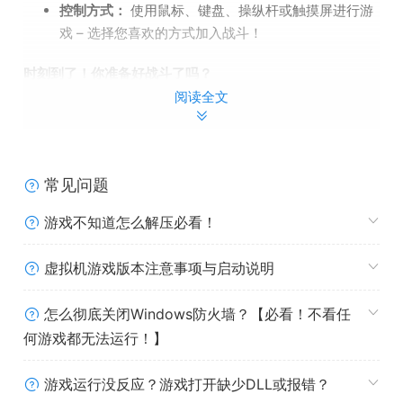
控制方式：
使用鼠标、键盘、操纵杆或触摸屏进行游
戏 – 选择您喜欢的方式加入战斗！
时刻到了！你准备好战斗了吗？
阅读全文
系统需求
常见问题
最低配置:
游戏不知道怎么解压必看！
操作系统 *:
Windows 7
处理器:
Dual Core 2.4 Ghz
虚拟机游戏版本注意事项与启动说明
内存:
1 GB RAM
DirectX 版本:
9.0
怎么彻底关闭Windows防火墙？【必看！不看任
存储空间:
需要 200 MB 可用空间
何游戏都无法运行！】
声卡:
DirectX® Compatible
游戏运行没反应？游戏打开缺少DLL或报错？
推荐配置: