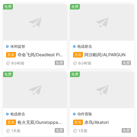
免费
免费
休闲益智
枪战射击
夺命飞鸽/Deadliest Pig
阿尔帕冈/ALPARGUN
首发
首发
eon
免费
免费
6小时前
6小时前
免费
免费
枪战射击
动作冒险
枪火无双/Gunstoppabl
赤鸟/Akatori
首发
首发
e
免费
免费
1天前
1天前