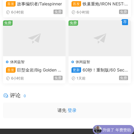
故事编织者/Talespinner
铁巢重炮/IRON NEST:
首发
首发
Heavy Turret Simulator
免费
免费
6小时前
6小时前
荐
免费
免费
休闲益智
休闲益智
巨型金岩/Big Golden R
60秒！重制版/60 Seco
首发
更新
ock
nds! Reatomized
免费
免费
6小时前
1天前
评论
0
请先
登录
升级了 年费赞助