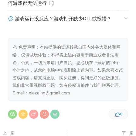
何游戏都无法运行！】
2至6人在线合作。
游戏运行没反应？游戏打开缺少DLL或报错？
免责声明：本站提供的资源转载自国内外各大媒体和网
系统需求
络，仅供试玩体验；不得将上述内容用于商业或者非法用
途，否则，一切后果请用户自负。您必须在下载后的24个
最低配置:
小时之内，从您的电脑中彻底删除上述内容。如果您喜欢该
游戏内容，请支持正版，购买注册，得到更好的正版服务。
操作系统:
Windows 10
我们非常重视版权问题，如有侵权请邮件与我们联系处理。
处理器:
Intel Core i5-7400 CPU @ 3.00GHz ;
E-mail：xiazaing@gmail.com
Shader Model 5
内存:
4 GB RAM
显卡:
NVIDIA GForce GTX 1050
0
DirectX 版本:
11
存储空间:
需要 2 GB 可用空间
上一篇
下一篇