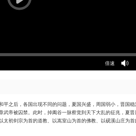
倍速
和平之后，各国出现不同的问题，夏国兴盛，周国弱小，晋国稳
章武帝被囚禁。此时，掉阖谷一脉察觉到天下大乱的征兆，夏晋
以太初剑宗为首的道教、以嵩室山为首的佛教、以砚溪山庄为首