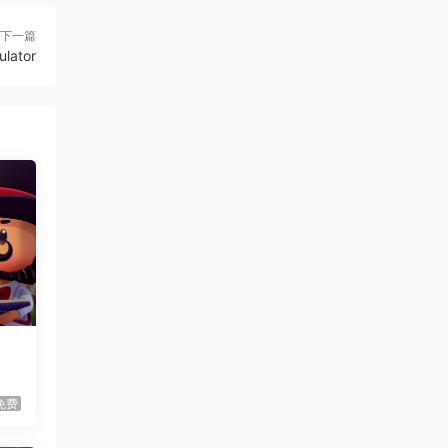
虾仔游戏
2小时前
下一篇
牧场征途/Ranchbound
lator
首发
规则
虾仔游戏
2小时前
惊悚故事：畸怪见闻/Scary
首发
Stories: Grotesque
虾仔游戏
2小时前
黑夜轮回/Re:Night
首发
虾仔游戏
2小时前
IL2捍卫雄鹰：朝鲜战
首发
争/Korea. IL-2 Series
虾仔游戏
2小时前
血月幸存者/Bloodmoon
首发
Survivors
免费
虾仔游戏
2小时前
伐木时刻/It’s Chopping
首发