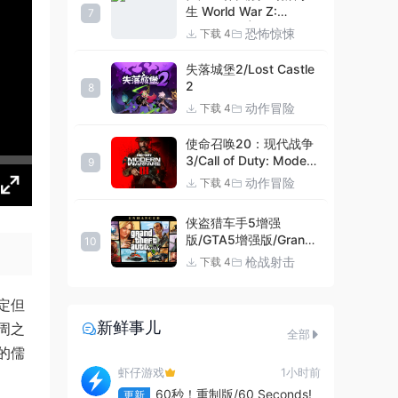
生 World War Z:
7
Aftermath |官方中文
恐怖惊悚
下载 4
09.27.24 v20240924
集成DLCs 赠多项修改器
失落城堡2/Lost Castle
+赠999等级.荣誉技能.
2
8
紫色荣誉头框.荣誉枪械
动作冒险
下载 4
技能.解锁存档 解压即玩
使命召唤20：现代战争
3/Call of Duty: Modern
9
Warfare III
动作冒险
下载 4
侠盗猎车手5增强
版/GTA5增强版/Grand
10
Theft Auto V
枪战射击
下载 4
Enhanced
定但
新鲜事儿
周之
全部
的儒
虾仔游戏
1小时前
60秒！重制版/60 Seconds!
更新