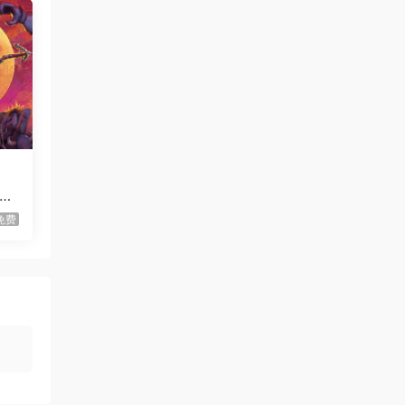
Time!
虾仔游戏
2小时前
放置恶魔/Idle Inferno
首发
虾仔游戏
10小时前
不是虚拟机版本
红色沙漠/Cri…
gjgwowxz
11小时前
Su
虚拟机版本的吗？
红色沙漠/Cri…
免费
1****z
2天前
升级了 长期赞助
VIP
1*********4
3天前
升级了 长期赞助
VIP
u***********7
5天前
升级了 长期赞助
VIP