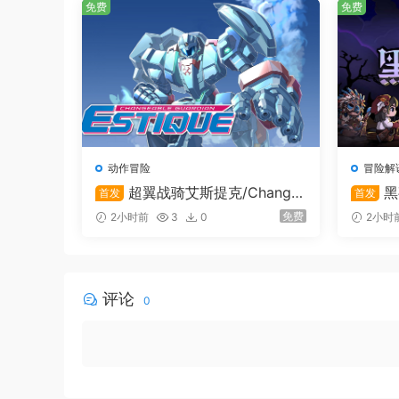
免费
免费
玩家可以骑砍like的形式争霸江湖
动作冒险
冒险解
超翼战骑艾斯提克/Change
黑
首发
首发
able Guardian ESTIQUE
免费
2小时前
3
0
2小时
评论
0
玩家还能再江湖里选择数十个不同的市井身份，体