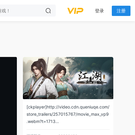
登录
注册
[ckplayer]http://video.cdn.queniuqe.com/
store_trailers/257015767/movie_max_vp9
.webm?t=1713…