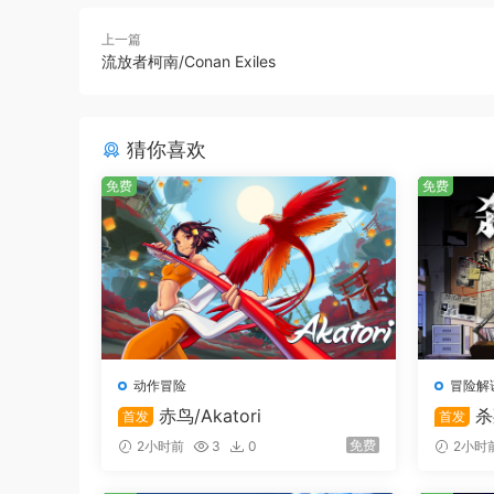
上一篇
流放者柯南/Conan Exiles
玩家也可以游走在主线剧情之外，可自由拜入数十
特色
猜你喜欢
玩家可在大世界里自由收集建造自己的建筑
免费
免费
动作冒险
冒险解
赤鸟/Akatori
杀
首发
首发
免费
2小时前
3
0
2小时