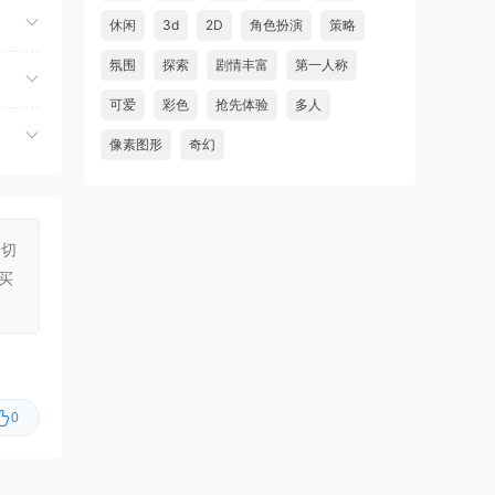
虾仔游戏
2小时前
休闲
3d
2D
角色扮演
策略
方块方块方块/Block Block
首发
氛围
探索
剧情丰富
第一人称
Block
可爱
彩色
抢先体验
多人
虾仔游戏
2小时前
像素图形
奇幻
迷宫村庄/Mazey Village
首发
虾仔游戏
2小时前
诡秘异闻：守望者/Uncanny
首发
Tales: The Watcher
一切
买
虾仔游戏
2小时前
神与杀戮/Gods & Gore
首发
虾仔游戏
2小时前
超翼战骑艾斯提
首发
克/Changeable Guardian ESTIQUE
0
虾仔游戏
2小时前
猫猫乱捣蛋/Cat Chaos
首发