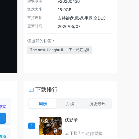
游戏版本
v20260430
游戏大小
18.9GB
支持设备
支持键盘.鼠标.手柄|全DLC
更新时间
2026/05/07
该游戏的标签：
The next Jianghu Ⅱ
下一站江湖Ⅱ
下载排行
周榜
月榜
历史最热
夸克
侠影录
1
动作冒险
下载 7
移动