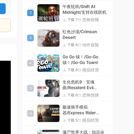
午夜轮班/Shift At
Midnight/支持在线联机
2
恐怖惊悚
下载 7
红色沙漠/Crimson
Desert
3
动作冒险
下载 6
0:28
Go Go 镇！/Go-Go
镇！/Go-Go Town!
4
模拟经营
下载 6
生化危机9：安魂
曲/Resident Evil
5
Requiem
恐怖惊悚
下载 6
极速骑手模拟
器/Express Rider
6
Simulator
模拟经营
下载 5
僵尸世界大战：劫后余