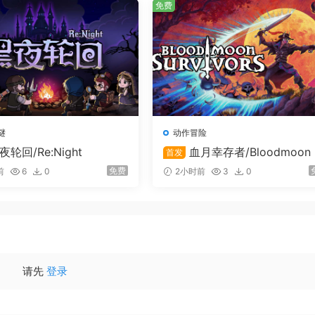
免费
谜
动作冒险
夜轮回/Re:Night
血月幸存者/Bloodmoon 
首发
rvivors
免费
前
6
0
2小时前
3
0
请先
登录
验各具特色的身份RPG剧情玩法和规则，以不同的角度笑傲江湖