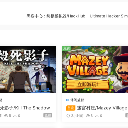
黑客中心：终极模拟器/HackHub – Ultimate Hacker Simu
个门派，体验不同门派独有的剧情路线、恩怨情仇、武学流派、
免费
谜
休闲益智
死影子/Kill The Shadow
迷宫村庄/Mazey Village
首发
免费
前
5
0
2小时前
3
0