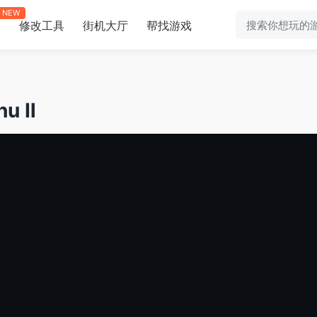
NEW
修改工具
街机大厅
帮找游戏
助
u Ⅱ