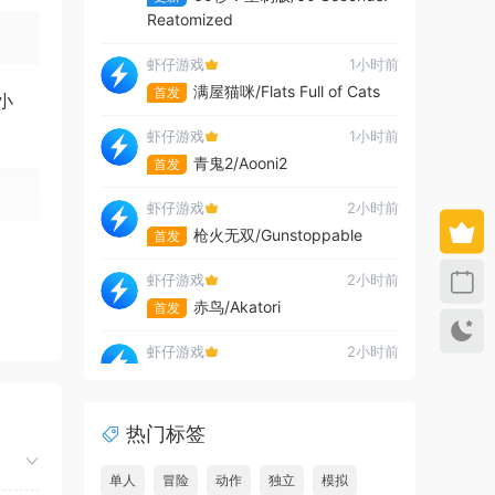
Reatomized
虾仔游戏
1小时前
满屋猫咪/Flats Full of Cats
首发
小
虾仔游戏
1小时前
青鬼2/Aooni2
首发
虾仔游戏
2小时前
枪火无双/Gunstoppable
首发
虾仔游戏
2小时前
赤鸟/Akatori
首发
虾仔游戏
2小时前
杀死影子/Kill The Shadow
首发
虾仔游戏
2小时前
热门标签
世间顶尖作家/World’s
首发
Greatest Author
单人
冒险
动作
独立
模拟