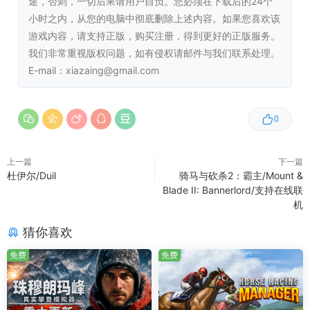
途，否则，一切后果请用户自负。您必须在下载后的24个
小时之内，从您的电脑中彻底删除上述内容。如果您喜欢该
操作系统 *:
Windows 7, 8
游戏内容，请支持正版，购买注册，得到更好的正版服务。
处理器:
Intel Core i5
我们非常重视版权问题，如有侵权请邮件与我们联系处理。
内存:
4 GB RAM
E-mail：xiazaing@gmail.com
显卡:
Nvidia Geforce GTX 550/equivalent or
higher*
DirectX 版本:
11
0
存储空间:
需要 9 GB 可用空间
附注事项:
*Incompatible with some lower
上一篇
下一篇
end Intel HD laptop GPUs
杜伊尔/Duil
骑马与砍杀2：霸主/Mount &
(620/520/4000/etc.)
Blade II: Bannerlord/支持在线联
机
推荐配置:
猜你喜欢
操作系统:
Windows 10
免费
免费
处理器:
High-range Intel Core i5
内存:
8 GB RAM
显卡:
Nvidia Geforce GTX 760/equivalent or