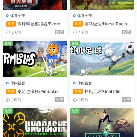
higher
DirectX 版本:
11
体育竞技
体育竞技
存储空间:
需要 9 GB 可用空间
珠峰攀登模拟器/Everes
赛马经理/Horse Racing
首发
首发
t: Real Climbing Simulator
Manager
免费
免费
3天前
4天前
免费
免费
休闲益智
休闲益智
桌足也疯狂/Pimbolas
挂机足球/Goal Idle
首发
首发
免费
免费
3周前
3周前
免费
免费