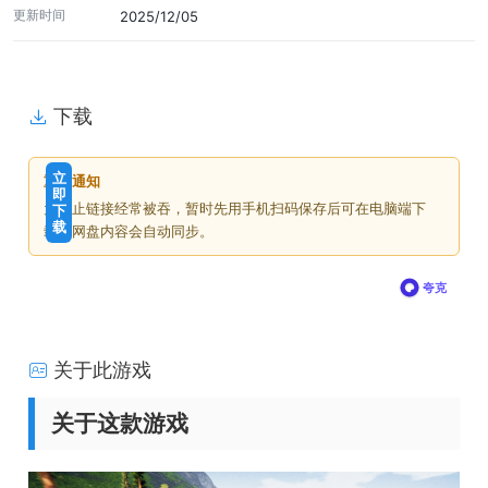
更新时间
2025/12/05
下载
免
下
立
重要通知
费
载
即
为防止链接经常被吞，暂时先用手机扫码保存后可在电脑端下
下
价
载
载，网盘内容会自动同步。
格
夸克
关于此游戏
关于这款游戏