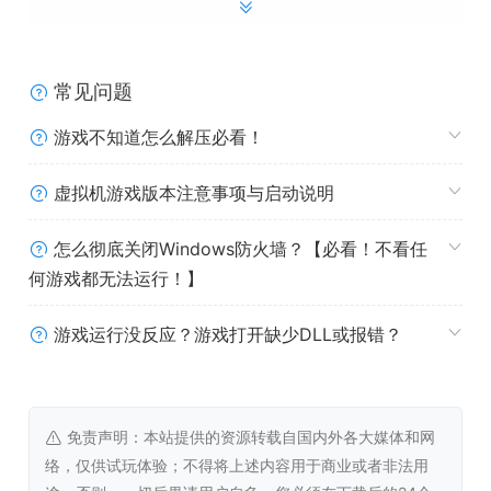
常见问题
带上心爱的山地车，选择一个车队，努力成为传奇的速降王
游戏不知道怎么解压必看！
者吧。你可以选择顽强而热衷特技的 Enemy 车队，技术娴
熟并擅长花式越野的 Arboreal 车队，或者是充满热血，追
虚拟机游戏版本注意事项与启动说明
求极致速度的 Kinetic 车队。
怎么彻底关闭Windows防火墙？【必看！不看任
玩家将获得车队专用的配色和服装，以及独家的装备
何游戏都无法运行！】
获得最高名望值的车队将夺得专属奖励
Descenders Discord 服务器将为车队成员开通专用
游戏运行没反应？游戏打开缺少DLL或报错？
的车队频道
系统需求
免责声明：本站提供的资源转载自国内外各大媒体和网
Windows
络，仅供试玩体验；不得将上述内容用于商业或者非法用
最低配置: