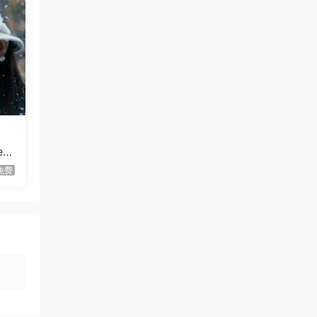
血月幸存者/Bloodmoon
首发
Survivors
虾仔游戏
5小时前
伐木时刻/It’s Chopping
首发
Time!
虾仔游戏
5小时前
放置恶魔/Idle Inferno
首发
r i
虾仔游戏
13小时前
免费
不是虚拟机版本
红色沙漠/Cri…
gjgwowxz
14小时前
虚拟机版本的吗？
红色沙漠/Cri…
1****z
2天前
升级了 长期赞助
VIP
1*********4
3天前
升级了 长期赞助
VIP