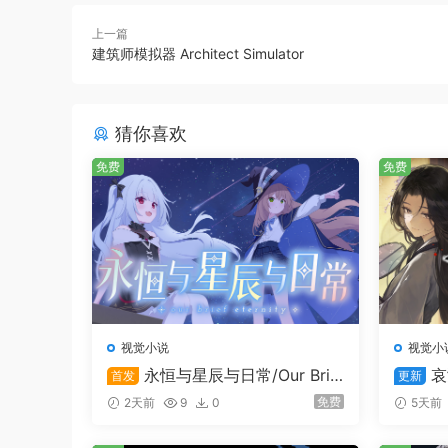
上一篇
建筑师模拟器 Architect Simulator
猜你喜欢
免费
免费
视觉小说
视觉小
永恒与星辰与日常/Our Brie
哀
首发
更新
f Eternity
ping S
免费
2天前
9
0
5天前
y’s Fall