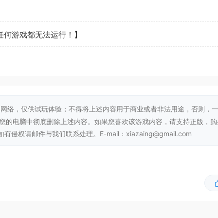
忠臣」的
。
看任何游戏都无法运行！】
你真的会让少女吃掉蛋糕吗？
间机器交出去！
。
网络，仅供试玩体验；不得将上述内容用于商业或者非法用途，否则，
从您的电脑中彻底删除上述内容。如果您喜欢该游戏内容，请支持正版，购
邮件与我们联系处理。E-mail：xiazaing@gmail.com