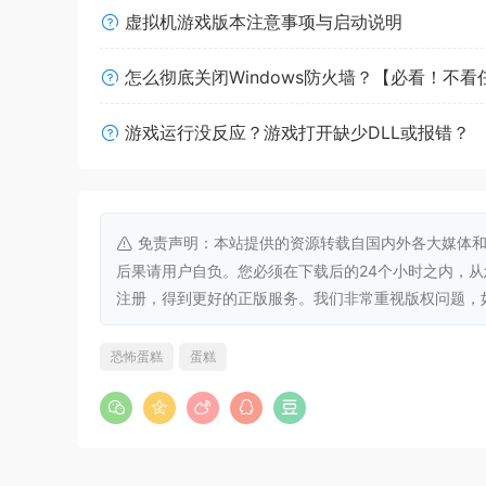
虚拟机游戏版本注意事项与启动说明
作为国王，聆听众卿的谏言，特别是那些「
怎么彻底关闭Windows防火墙？【必看！不
制作草莓蛋糕，然后吃掉蛋糕，吃掉蛋糕，
游戏运行没反应？游戏打开缺少DLL或报错？
阻止FONTAINEBLEAU的阴谋，不要把时
前往银葱之森打败魔王，完成逐梦者的使命
在世界的尽头和少女约会。
免责声明：本站提供的资源转载自国内外各大媒体和
后果请用户自负。您必须在下载后的24个小时之内，
品尝几颗药丸，顺便和这些药丸谈谈心。
注册，得到更好的正版服务。我们非常重视版权问题，如有侵权请
见证你和少女的结局。
恐怖蛋糕
蛋糕