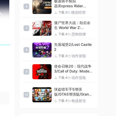
极速骑手模拟
器/Express Rider
6
Simulator
模拟经营
下载 5
僵尸世界大战：劫后余
生 World War Z:
7
Aftermath |官方中文
恐怖惊悚
下载 4
09.27.24 v20240924
集成DLCs 赠多项修改器
失落城堡2/Lost Castle
+赠999等级.荣誉技能.
2
8
紫色荣誉头框.荣誉枪械
动作冒险
下载 4
技能.解锁存档 解压即玩
使命召唤20：现代战争
3/Call of Duty: Modern
9
Warfare III
动作冒险
下载 4
侠盗猎车手5增强
版/GTA5增强版/Grand
10
Theft Auto V
枪战射击
下载 4
Enhanced