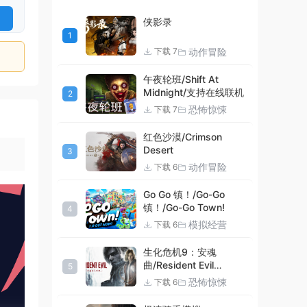
侠影录
1
动作冒险
下载 7
午夜轮班/Shift At
Midnight/支持在线联机
2
恐怖惊悚
下载 7
红色沙漠/Crimson
Desert
3
动作冒险
下载 6
Go Go 镇！/Go-Go
镇！/Go-Go Town!
4
模拟经营
下载 6
生化危机9：安魂
曲/Resident Evil
5
Requiem
恐怖惊悚
下载 6