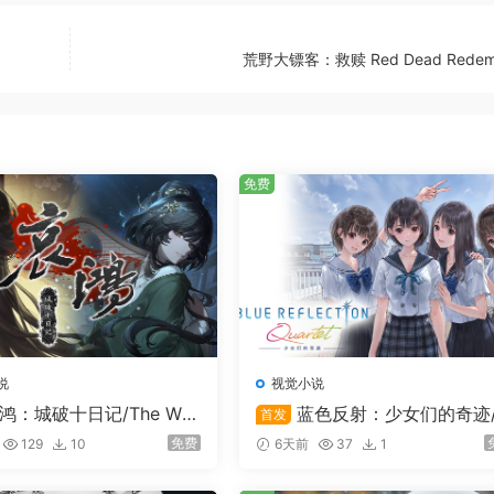
荒野大镖客：救赎 Red Dead Redemp
免费
说
视觉小说
鸿：城破十日记/The Wee
蓝色反射：少女们的奇迹/
首发
wan: Ten Days of the Cit
LUE REFLECTION Quartet
免费
129
10
6天前
37
1