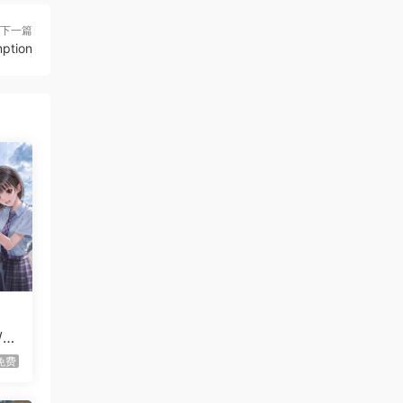
克/Changeable Guardian ESTIQUE
下一篇
tion
虾仔游戏
5小时前
猫猫乱捣蛋/Cat Chaos
首发
虾仔游戏
5小时前
牧场征途/Ranchbound
首发
虾仔游戏
5小时前
惊悚故事：畸怪见闻/Scary
首发
Stories: Grotesque
虾仔游戏
5小时前
黑夜轮回/Re:Night
首发
虾仔游戏
5小时前
IL2捍卫雄鹰：朝鲜战
首发
B
争/Korea. IL-2 Series
免费
虾仔游戏
5小时前