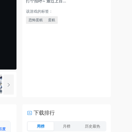
打个招呼~ 通过上百…
该游戏的标签：
恐怖蛋糕
蛋糕
下载排行
周榜
月榜
历史最热
百度