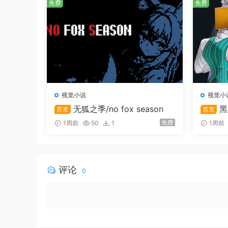
免费
免费
这里才没有什么角色介绍。
视觉小说
视觉小
无狐之季/no fox season
黑
首发
首发
与其用标签化的词汇来定义我自己，我还是更希望
免费
1周前
50
1
1周前
你因为你而存在，我因为我而存在。就这样，我们
当然了，现在你对这句话的解读，你对我的感知…
评论
0