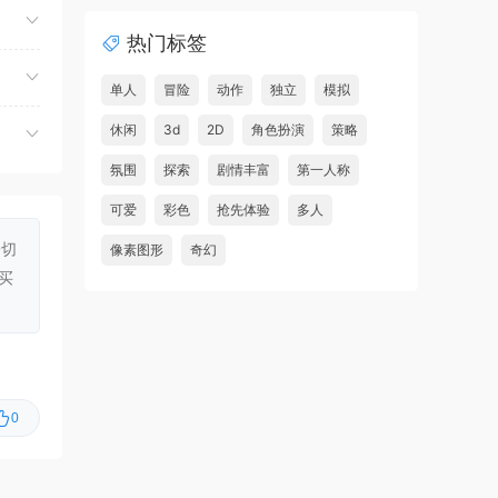
虾仔游戏
5小时前
热门标签
世间顶尖作家/World’s
首发
Greatest Author
单人
冒险
动作
独立
模拟
虾仔游戏
5小时前
休闲
3d
2D
角色扮演
策略
方块方块方块/Block Block
首发
氛围
探索
剧情丰富
第一人称
Block
可爱
彩色
抢先体验
多人
虾仔游戏
5小时前
一切
像素图形
奇幻
迷宫村庄/Mazey Village
首发
买
虾仔游戏
5小时前
诡秘异闻：守望者/Uncanny
首发
Tales: The Watcher
虾仔游戏
5小时前
0
神与杀戮/Gods & Gore
首发
虾仔游戏
5小时前
超翼战骑艾斯提
首发