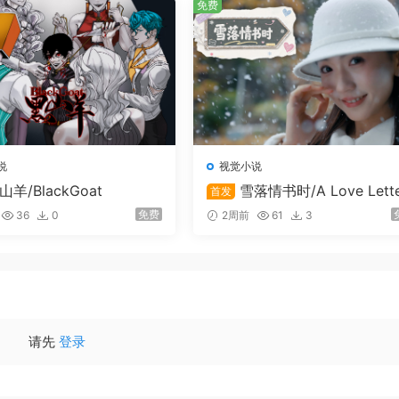
免费
说
视觉小说
山羊/BlackGoat
雪落情书时/A Love Lette
首发
我们在一起的时候，能够用经历和回忆去彼此感知和理解的呢。
n Snowfall
免费
36
0
2周前
61
3
在此刻相遇……
…这何尝不是我的「自我介绍」呢？
请先
登录