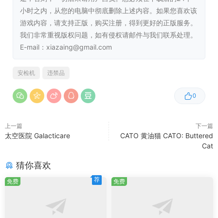
许可，并访问你的电子邮件。通过查看乘客信息，你
小时之内，从您的电脑中彻底删除上述内容。如果您喜欢该
可以更好地了解乘客的背景，发现潜在的安全隐患。
游戏内容，请支持正版，购买注册，得到更好的正版服务。
绩效总结：
每天接收你的绩效总结，提供详细反馈和
我们非常重视版权问题，如有侵权请邮件与我们联系处理。
洞察。通过绩效总结，你可以了解自己的工作表现，
E-mail：xiazaing@gmail.com
发现不足之处，不断提高自己的安检技能。
收入和升级：
根据你的日终总结赚取金钱，这些金钱
安检机
违禁品
可以用来购买升级以提高你的效率和能力。通过升
级，你可以提升自己的安检设备和技能，更好地应对
0
各种安检挑战。
上一篇
下一篇
引人入胜的游戏特色
太空医院 Galacticare
CATO 黄油猫 CATO: Buttered
Cat
有趣且引人入胜的行李筛查和手动检查机制：
游戏中
猜你喜欢
的行李筛查和手动检查机制设计得非常有趣，让你在
荐
游戏中能够体验到真实的安检工作流程，增加了游戏
免费
免费
的趣味性和挑战性。
多种物品可供识别，从日常物品到潜在威胁：
游戏中
包含了各种各样的物品，从常见的日常用品到潜在的