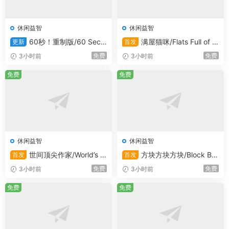
危险物品，你需要准确识别这些物品，提高自己的安
检能力。
休闲益智
休闲益智
动态挑战和随机事件让游戏充满趣味性：
游戏中会出
60秒！重制版/60 Seco
满屋猫咪/Flats Full of C
更新
首发
现各种动态挑战和随机事件，如突发的安全威胁、乘
nds! Reatomized
ats
免费
免费
3小时前
3小时前
客的特殊情况等，这些事件增加了游戏的不确定性和
免费
免费
趣味性，让你时刻保持警惕。
详细的绩效总结和反馈：
每天的绩效总结会为你提供
详细的反馈和洞察，帮助你了解自己的工作表现，不
断提高自己的安检技能。
深入的乘客信息系统，用于检查许可和其他详细信
息：
游戏中的乘客信息系统非常深入，你可以通过它
休闲益智
休闲益智
检查乘客的各种许可和详细信息，发现潜在的安全隐
世间顶尖作家/World’s G
方块方块方块/Block Blo
首发
首发
患，确保机场的安全。
reatest Author
ck Block
免费
免费
3小时前
3小时前
沉浸在机场安保的高风险世界中，确保无数乘客的安全。你
免费
免费
能迎接挑战吗？快来体验这款充满刺激和挑战的《机场X光
模拟器》吧！