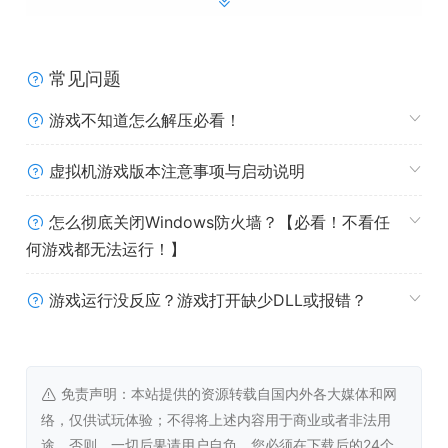
丰富多样的安检工作流程
常见问题
X光检查：
使用X光机检查行李，识别违禁品或非法物
品。通过观察X光图像，你需要准确判断行李中是否存
游戏不知道怎么解压必看！
在危险物品，这需要你具备一定的专业知识和经验。
手动检查：
从传送带上取下行李，进行彻底检查，与
虚拟机游戏版本注意事项与启动说明
内部所有物品互动并进行检查。对于一些难以通过X光
判断的物品，你需要进行手动检查，确保不放过任何
怎么彻底关闭Windows防火墙？【必看！不看任
一个潜在威胁。
何游戏都无法运行！】
物品没收和标记：
没收违禁品，并标记非法物品以便
进一步处理。一旦发现违禁品，你要及时没收，并对
游戏运行没反应？游戏打开缺少DLL或报错？
非法物品进行标记，确保后续处理的准确性和安全
性。
物质扫描：
对于难以通过目视识别的物品，使用物质
扫描仪进行检查。物质扫描仪可以帮助你识别一些隐
免责声明：本站提供的资源转载自国内外各大媒体和网
藏的危险物品，提高安检的准确性。
络，仅供试玩体验；不得将上述内容用于商业或者非法用
乘客信息：
使用你的电脑检查乘客详情、枪支或刀具
途，否则，一切后果请用户自负。您必须在下载后的24个