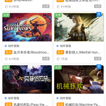
geable Guardian ESTIQUE
免费
免费
4小时前
4小时前
荐
免费
免费
动作冒险
动作冒险
血月幸存者/Bloodmoon
雾影猎人/Mistfall Hunte
首发
首发
Survivors
r/支持在线联机
免费
免费
4小时前
1天前
荐
免费
免费
动作冒险
动作冒险
风暴怕死队/Pass the Fe
机械狂欢/Machine Part
首发
首发