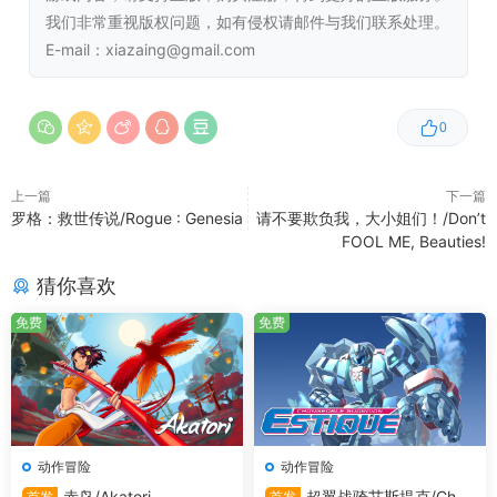
我们非常重视版权问题，如有侵权请邮件与我们联系处理。
Windows系统推荐配置
E-mail：xiazaing@gmail.com
操作系统:
Windows 10
0
处理器:
Intel i5 Skylake or AMD Ryzen 3
内存:
8 GB RAM
显卡:
Nvidia GTX 950 or AMD R7 370
上一篇
下一篇
DirectX 版本:
11
罗格：救世传说/Rogue : Genesia
请不要欺负我，大小姐们！/Don’t
FOOL ME, Beauties!
猜你喜欢
免费
免费
动作冒险
动作冒险
赤鸟/Akatori
超翼战骑艾斯提克/Chan
首发
首发