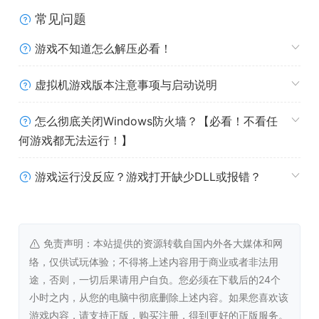
《Spiritfall》的开发历程中，你们提供的宝贵反馈意见对游
常见问题
戏的成长和完善起到了举足轻重的作用。我们诚挚地邀请你
继续参与到游戏世界的塑造中来。欢迎加入 Discord 与其他
游戏不知道怎么解压必看！
玩家进行交流互动，分享游戏心得，也欢迎订阅我们的报
纸，以便及时获取游戏的最新消息和动态。
虚拟机游戏版本注意事项与启动说明
系统需求
怎么彻底关闭Windows防火墙？【必看！不看任
何游戏都无法运行！】
Windows系统最低配置
游戏运行没反应？游戏打开缺少DLL或报错？
操作系统 *:
Windows 7 (SP1+), Windows 10 and
Windows 11
处理器:
Intel Core i3 or equivalent
免责声明：本站提供的资源转载自国内外各大媒体和网
内存:
8 GB RAM
络，仅供试玩体验；不得将上述内容用于商业或者非法用
显卡:
NVIDIA GeForce GTX 760 or AMD Radeon R7
途，否则，一切后果请用户自负。您必须在下载后的24个
360
小时之内，从您的电脑中彻底删除上述内容。如果您喜欢该
DirectX 版本:
11
游戏内容，请支持正版，购买注册，得到更好的正版服务。