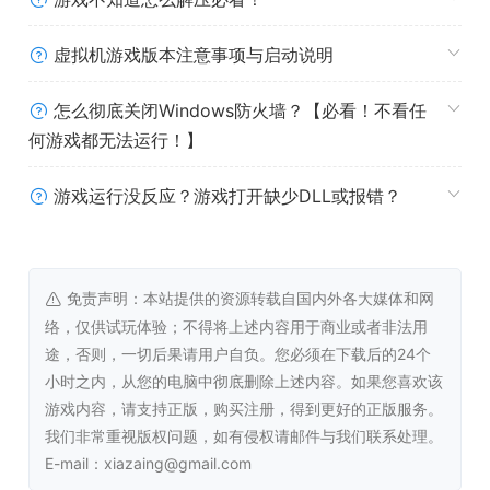
虚拟机游戏版本注意事项与启动说明
怎么彻底关闭Windows防火墙？【必看！不看任
何游戏都无法运行！】
游戏运行没反应？游戏打开缺少DLL或报错？
会所房东的独生女，背负长辈期望，外冷内热的邻家女孩。
(CV：吱毛)
免责声明：本站提供的资源转载自国内外各大媒体和网
络，仅供试玩体验；不得将上述内容用于商业或者非法用
隔壁面包房的“重度二次元”服务员，资深游戏宅。 (CV：闲
途，否则，一切后果请用户自负。您必须在下载后的24个
踏梧桐)
小时之内，从您的电脑中彻底删除上述内容。如果您喜欢该
游戏内容，请支持正版，购买注册，得到更好的正版服务。
我们非常重视版权问题，如有侵权请邮件与我们联系处理。
E-mail：xiazaing@gmail.com
你的青梅竹马，长大后却因家境悬殊无法正视彼此的感情。