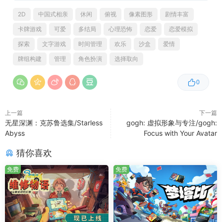
(CV：余溪)
2D
中国式相亲
休闲
俯视
像素图形
剧情丰富
卡牌游戏
可爱
多结局
心理恐怖
恋爱
恋爱模拟
探索
文字游戏
时间管理
欢乐
沙盒
爱情
相亲认识的医生，恐婚的“大龄剩女”。(CV：若舞)
牌组构建
管理
角色扮演
选择取向
0
定制属于自己的“相亲简历”，用至多20个标签概括自己和对
爱情的诉求，说不定会有意外的收获！但不要放下警惕，切
上一篇
下一篇
勿轻信陌生人信息！
无星深渊：克苏鲁选集/Starless
gogh: 虚拟形象与专注/gogh:
Abyss
Focus with Your Avatar
猜你喜欢
免费
免费
以前我看过许多影视剧和文学作品中的感情都深深触动着
我，仿佛其中有自己的影子。可是同时网络上也有很多视频
说：“每日一遍，防止早恋”。正好我亲自经历过世俗意义上
的几次相亲，颇有感悟：人生只有一次，婚姻也应该慎重选