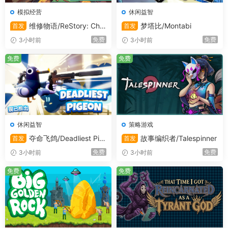
择。所以如果可以在游戏中模拟约会，见家长，结婚的体
模拟经营
休闲益智
验，也算是获得间接经验了。抱着这样的初衷，我决定在结
束《中国式家长》的制作后，就把这种过程做成游戏。
维修物语/ReStory: Chill
梦塔比/Montabi
首发
首发
Electronics Repairs
免费
免费
3小时前
3小时前
成人内容描述
免费
免费
开发者对内容描述如下：
游戏中含有轻微不雅内容、咒骂、诅咒；饮酒或抽烟的暗
示；以及部分掩饰性裸露、暴露服装等
休闲益智
策略游戏
夺命飞鸽/Deadliest Pig
故事编织者/Talespinner
首发
首发
系统需求
eon
免费
免费
3小时前
3小时前
免费
免费
Windows 系统最低配置
操作系统
: Windows 10 or later
处理器
: Intel CPU Core i5-2500K 3.3GHZ /AMD