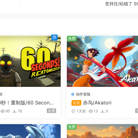
坚持住/站稳了 Stic
荐
免费
智
动作冒险
0秒！重制版/60 Second
赤鸟/Akatori
首发
砍到装甲=打铁！相反，你必须找到对手防御的弱点。
tomized
免费
95
78
1天前
13
0
免费