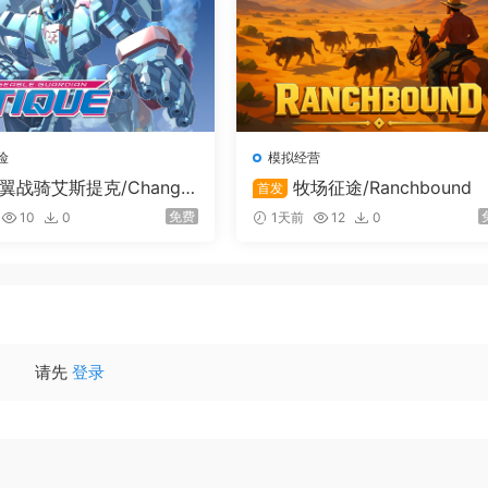
险
模拟经营
翼战骑艾斯提克/Change
牧场征途/Ranchbound
首发
uardian ESTIQUE
免费
10
0
1天前
12
0
请先
登录
。