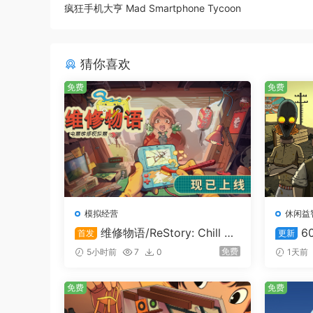
疯狂手机大亨 Mad Smartphone Tycoon
猜你喜欢
免费
免费
真. 拳拳到肉
模拟经营
休闲益
维修物语/ReStory: Chill El
6
首发
更新
武器和盔甲不单单是比例逼真，功能也相当逼真。
ectronics Repairs
s! Rea
免费
5小时前
7
0
1天前
免费
免费