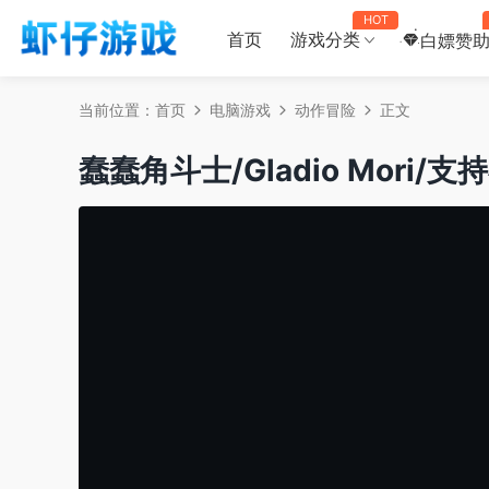
HOT
首页
游戏分类
白嫖赞
当前位置：
首页
电脑游戏
动作冒险
正文
蠢蠢角斗士/Gladio Mori/