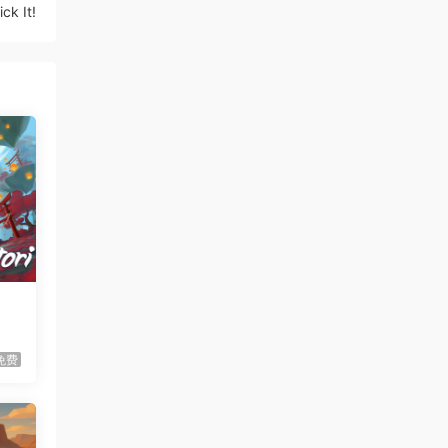
k It!
虾仔游戏
1天前
60秒！重制版/60 Seconds!
更新
Reatomized
虾仔游戏
1天前
满屋猫咪/Flats Full of Cats
首发
虾仔游戏
1天前
青鬼2/Aooni2
首发
虾仔游戏
1天前
枪火无双/Gunstoppable
首发
虾仔游戏
1天前
赤鸟/Akatori
首发
免费
虾仔游戏
1天前
杀死影子/Kill The Shadow
首发