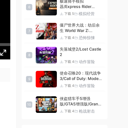
极速骑手模拟
器/Express Rider
6
Simulator
模拟经营
下载 5
僵尸世界大战：劫后余
生 World War Z:
7
Aftermath |官方中文
恐怖惊悚
下载 4
09.27.24 v20240924
集成DLCs 赠多项修改器
失落城堡2/Lost Castle
+赠999等级.荣誉技能.
2
8
紫色荣誉头框.荣誉枪械
动作冒险
下载 4
技能.解锁存档 解压即玩
使命召唤20：现代战争
3/Call of Duty: Modern
9
Warfare III
动作冒险
下载 4
侠盗猎车手5增强
版/GTA5增强版/Grand
10
Theft Auto V
枪战射击
下载 4
Enhanced