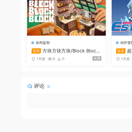
休闲益智
动作冒
方块方块方块/Block Block
超
首发
首发
Block
able G
免费
1天前
9
0
1天前
评论
0
动作编辑器
释放您的创造力，為角色制作出獨特的打法和身法