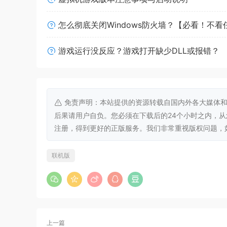
器官损伤系统
怎么彻底关闭Windows防火墙？【必看！不
游戏运行没反应？游戏打开缺少DLL或报错？
不再有血条！取而代之的是肌肉、动脉和致命器官
● 肌肉受损？相应身体部位的强度会下降。
● 动脉被割破？会流血不止。
免责声明：本站提供的资源转载自国内外各大媒体和
后果请用户自负。您必须在下载后的24个小时之内，
● 致命器官被刺破？马上死亡。
注册，得到更好的正版服务。我们非常重视版权问题，如有侵权请
联机版
上一篇