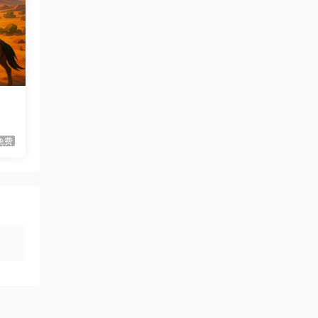
虾仔游戏
1天前
世间顶尖作家/World’s
首发
Greatest Author
虾仔游戏
1天前
方块方块方块/Block Block
首发
Block
虾仔游戏
1天前
免费
迷宫村庄/Mazey Village
首发
虾仔游戏
1天前
不是虚拟机版本
红色沙漠/Cri…
gjgwowxz
2天前
虚拟机版本的吗？
红色沙漠/Cri…
1****z
3天前
升级了 长期赞助
VIP
1*********4
4天前