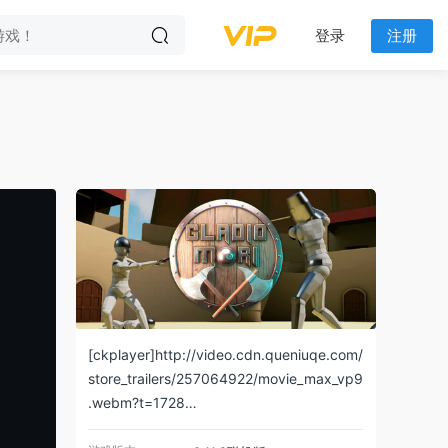
登录
注册
[ckplayer]http://video.cdn.queniuqe.com/
store_trailers/257064922/movie_max_vp9
.webm?t=1728…