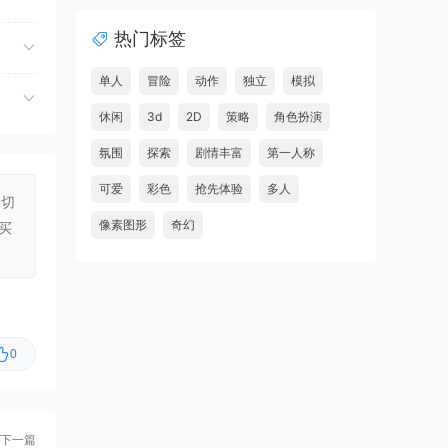
夺命飞鸽/Deadliest Pigeon
首发
热门标签
虾仔游戏
5小时前
故事编织者/Talespinner
首发
单人
冒险
动作
独立
模拟
虾仔游戏
5小时前
休闲
3d
2D
策略
角色扮演
铁巢重炮/IRON NEST: Heavy
首发
氛围
探索
剧情丰富
第一人称
Turret Simulator
可爱
彩色
抢先体验
多人
一切
虾仔游戏
5小时前
像素图形
奇幻
买
巨型金岩/Big Golden Rock
首发
虾仔游戏
5小时前
阿尔帕冈/ALPARGUN
首发
虾仔游戏
5小时前
0
转生成为暴君之神/That Time
首发
I Got Reincarnated as a Tyrant …
u***********1
7小时前
下一篇
升级了 长期赞助
VIP