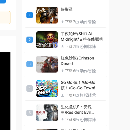
侠影录
1
动作冒险
下载 7
午夜轮班/Shift At
Midnight/支持在线联机
2
恐怖惊悚
下载 7
4:21
红色沙漠/Crimson
Desert
3
动作冒险
下载 6
Go Go 镇！/Go-Go
镇！/Go-Go Town!
4
模拟经营
下载 6
生化危机9：安魂
曲/Resident Evil
5
Requiem
恐怖惊悚
下载 6