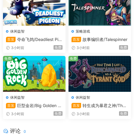
休闲益智
策略游戏
夺命飞鸽/Deadliest Pig
故事编织者/Talespinner
首发
首发
了解同学的故事，和TA从朋友变成挚友，然后两情相悦，谈
eon
一场青春无悔的恋爱！
免费
免费
3小时前
3小时前
此外，做一个小红娘也不错？助攻同学的爱情！
免费
免费
大量取材于真实经历的事件，力求还原原汁原味的90后学生
生活。那一天，你和肖清雅看着流星划落成雨；那一天，你
和孟怀安张开双臂拥抱整个世界……
休闲益智
休闲益智
巨型金岩/Big Golden R
转生成为暴君之神/That
首发
首发
ock
Time I Got Reincarnated as a
免费
免费
3小时前
3小时前
Tyrant God
评论
0