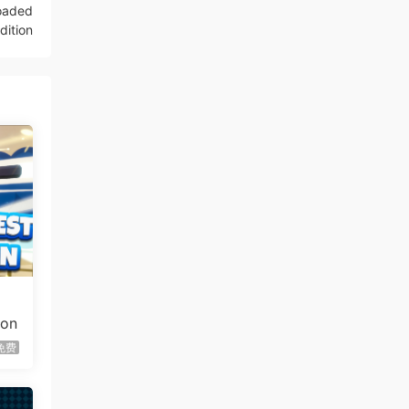
oaded
dition
虾仔游戏
1天前
60秒！重制版/60 Seconds!
更新
Reatomized
虾仔游戏
1天前
满屋猫咪/Flats Full of Cats
首发
虾仔游戏
1天前
青鬼2/Aooni2
首发
虾仔游戏
1天前
枪火无双/Gunstoppable
首发
虾仔游戏
1天前
赤鸟/Akatori
首发
eon
免费
虾仔游戏
1天前
杀死影子/Kill The Shadow
首发