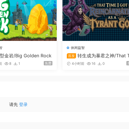
者。看似友好的袋鼠其实十分凶悍！是直接正面对决野生生物，
智
休闲益智
型金岩/Big Golden Rock
转生成为暴君之神/That T
首发
me I Got Reincarnated as a 
免费
前
8
1
4小时前
16
0
ant God
请先
登录