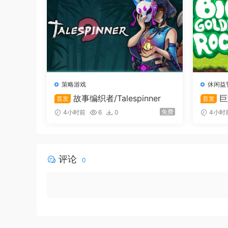
狩猎动物作为食物，抵御同样饥肠辘辘的致命捕食
选择陷阱诱捕它们，生存的方式由你决定。
策略游戏
休闲益
故事编织者/Talespinner
巨
首发
首发
免费
4小时前
6
0
4小时
评论
0