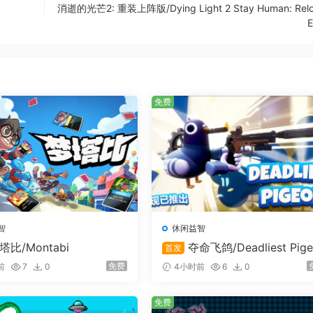
消逝的光芒2: 重装上阵版/Dying Light 2 Stay Human: Rel
E
，邀请朋友前来参观，炫耀你的室内设计天赋。
免费
智
休闲益智
塔比/Montabi
夺命飞鸽/Deadliest Pig
首发
免费
前
7
0
4小时前
6
0
免费