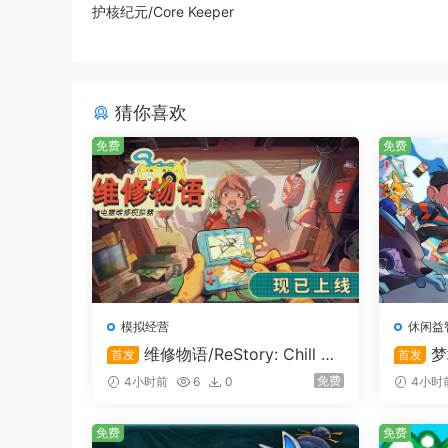
护核纪元/Core Keeper
打造充满个人风格的角色和家园！等梦想家园完工
猜你喜欢
免费
免费
模拟经营
休闲益
维修物语/ReStory: Chill El
梦
首发
首发
ectronics Repairs
免费
4小时前
6
0
4小时
免费
免费