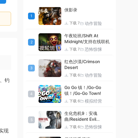
侠影录
1
动作冒险
下载 7
午夜轮班/Shift At
Midnight/支持在线联机
2
恐怖惊悚
下载 7
红色沙漠/Crimson
Desert
3
动作冒险
下载 6
矿、钓
Go Go 镇！/Go-Go
镇！/Go-Go Town!
4
模拟经营
下载 6
生化危机9：安魂
曲/Resident Evil
5
Requiem
恐怖惊悚
下载 6
实现