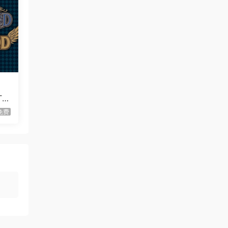
虾仔游戏
1天前
还是
世间顶尖作家/World’s
首发
Greatest Author
虾仔游戏
1天前
方块方块方块/Block Block
首发
Block
虾仔游戏
1天前
i
迷宫村庄/Mazey Village
首发
Tyr
免费
虾仔游戏
1天前
不是虚拟机版本
红色沙漠/Cri…
gjgwowxz
2天前
虚拟机版本的吗？
红色沙漠/Cri…
1****z
3天前
升级了 长期赞助
VIP
1*********4
4天前