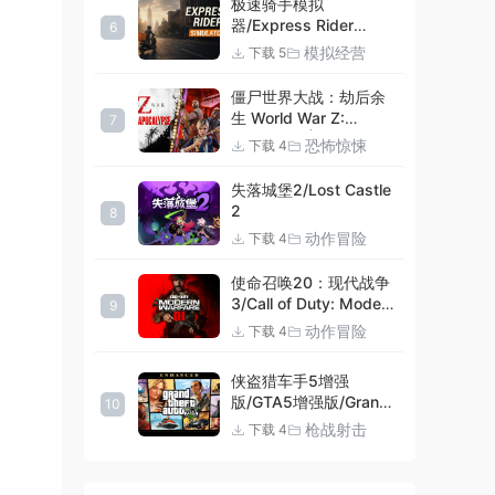
极速骑手模拟
器/Express Rider
6
Simulator
模拟经营
下载 5
僵尸世界大战：劫后余
生 World War Z:
7
Aftermath |官方中文
恐怖惊悚
下载 4
09.27.24 v20240924
集成DLCs 赠多项修改器
失落城堡2/Lost Castle
+赠999等级.荣誉技能.
2
8
紫色荣誉头框.荣誉枪械
动作冒险
下载 4
技能.解锁存档 解压即玩
使命召唤20：现代战争
3/Call of Duty: Modern
9
Warfare III
动作冒险
下载 4
侠盗猎车手5增强
版/GTA5增强版/Grand
10
Theft Auto V
枪战射击
下载 4
Enhanced