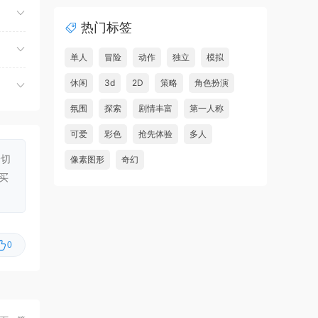
夺命飞鸽/Deadliest Pigeon
首发
热门标签
虾仔游戏
6小时前
故事编织者/Talespinner
首发
单人
冒险
动作
独立
模拟
虾仔游戏
6小时前
休闲
3d
2D
策略
角色扮演
铁巢重炮/IRON NEST: Heavy
首发
氛围
探索
剧情丰富
第一人称
新的
Turret Simulator
可爱
彩色
抢先体验
多人
虾仔游戏
6小时前
一切
像素图形
奇幻
巨型金岩/Big Golden Rock
首发
买
虾仔游戏
6小时前
阿尔帕冈/ALPARGUN
首发
虾仔游戏
6小时前
0
转生成为暴君之神/That Time
首发
I Got Reincarnated as a Tyrant …
u***********1
8小时前
升级了 长期赞助
VIP