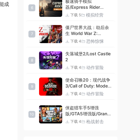
极速骑手模拟
能成
器/Express Rider
6
Simulator
模拟经营
下载 5
僵尸世界大战：劫后余
生 World War Z:
7
Aftermath |官方中文
恐怖惊悚
下载 4
09.27.24 v20240924
集成DLCs 赠多项修改器
失落城堡2/Lost Castle
+赠999等级.荣誉技能.
2
8
紫色荣誉头框.荣誉枪械
动作冒险
下载 4
技能.解锁存档 解压即玩
使命召唤20：现代战争
3/Call of Duty: Modern
9
Warfare III
动作冒险
下载 4
侠盗猎车手5增强
版/GTA5增强版/Grand
10
Theft Auto V
枪战射击
下载 4
Enhanced