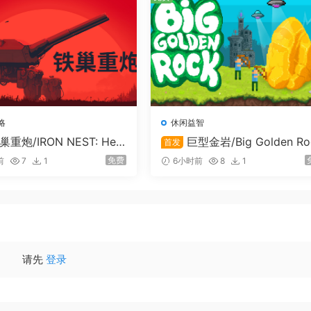
略
休闲益智
巢重炮/IRON NEST: Hea
巨型金岩/Big Golden Ro
首发
et Simulator
免费
前
7
1
6小时前
8
1
210
 / NVIDIA® GeForce® GTX 750(2GB VRAM)
请先
登录
d operating system