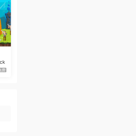
虾仔游戏
1天前
世间顶尖作家/World’s
首发
Greatest Author
虾仔游戏
1天前
方块方块方块/Block Block
首发
Block
虾仔游戏
1天前
迷宫村庄/Mazey Village
首发
ck
免费
虾仔游戏
2天前
不是虚拟机版本
红色沙漠/Cri…
gjgwowxz
2天前
虚拟机版本的吗？
红色沙漠/Cri…
1****z
3天前
升级了 长期赞助
VIP
1*********4
4天前