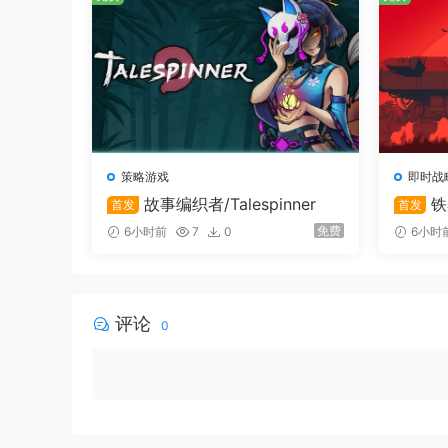
系统需求
Windows 系统最低配置
策略游戏
即时战
故事编织者/Talespinner
铁
首发
首发
需要 64 位处理器和操作系统
vy Turr
免费
6小时前
7
0
6小时
操作系统
: Windows 10
处理器
: AMD FX-4350 / Intel® Core™ i3-3
内存
: 4 GB RAM
评论
0
显卡
: AMD Radeon™ R7 260X (2GB VRAM)
DirectX 版本
: 11
存储空间
: 需要 5 GB 可用空间
附注事项
: Requires a 64-bit processor an