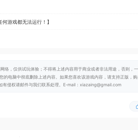
看任何游戏都无法运行！】
筑、逐片地区地进行恢复。开展伟大的远征，以皇帝的名义建造
形、资源短缺以及始终受限的建造空间。
网络，仅供试玩体验；不得将上述内容用于商业或者非法用途，否则，
从您的电脑中彻底删除上述内容。如果您喜欢该游戏内容，请支持正版，购
邮件与我们联系处理。E-mail：xiazaing@gmail.com