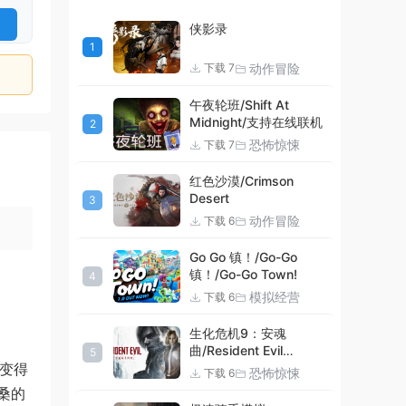
侠影录
1
动作冒险
下载 7
午夜轮班/Shift At
Midnight/支持在线联机
2
恐怖惊悚
下载 7
红色沙漠/Crimson
Desert
3
动作冒险
下载 6
Go Go 镇！/Go-Go
镇！/Go-Go Town!
4
模拟经营
下载 6
生化危机9：安魂
曲/Resident Evil
5
已变得
Requiem
恐怖惊悚
下载 6
桑的