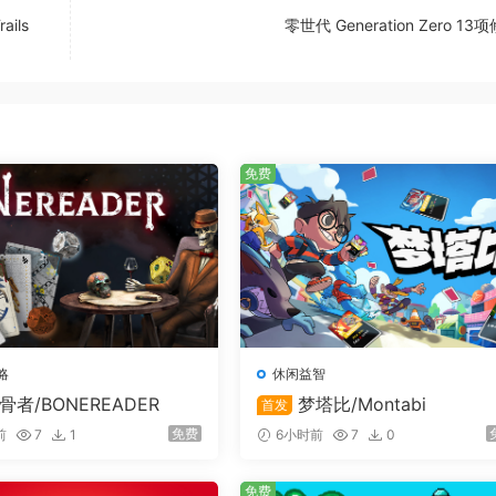
ails
零世代 Generation Zero 1
建筑建成，就无法推倒重来。你需要在公民住所和生产场所之间
不仅能带来更多的税收和资源，还能让公民对帝国保持忠诚——
免费
略
休闲益智
骨者/BONEREADER
梦塔比/Montabi
首发
免费
前
7
1
6小时前
7
0
免费