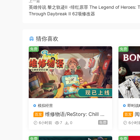
上一篇
英雄传说 黎之轨迹II -绯红原罪 The Legend of Heroes: Tr
Through Daybreak II 62项修改器
请谨慎做出每一个决定、打出每一张牌，因为一旦
猜你喜欢
规划，使它们相互配合，发挥出更大的作用。这样
免费
免费
当地人会帮助你对抗潜伏在废墟中的邪恶之物……
模拟经营
即时战
维修物语/ReStory: Chill El
阅
首发
首发
ectronics Repairs
免费
6小时前
7
0
6小时
免费
免费