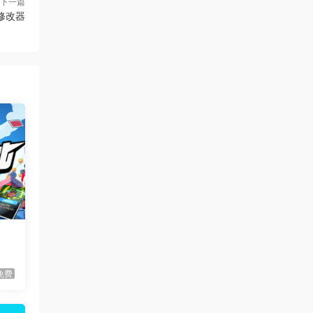
下一篇
3项修改器
虾仔游戏
1天前
60秒！重制版/60 Seconds!
更新
Reatomized
做好
虾仔游戏
1天前
也许
满屋猫咪/Flats Full of Cats
首发
虾仔游戏
1天前
青鬼2/Aooni2
首发
虾仔游戏
1天前
枪火无双/Gunstoppable
首发
虾仔游戏
1天前
赤鸟/Akatori
首发
虾仔游戏
1天前
免费
杀死影子/Kill The Shadow
首发