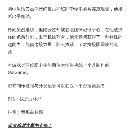
初中生陆云杰偶然间目击同班同学铃雨的被霸凌现场，他果
断出手相助。
铃雨虽然逃脱，但陆云杰却被霸凌团体记恨于心，在他被抓
住的危急时刻，出于机缘巧合，他无意间获得了一种特殊的
超能力，凭借这股力量，陆云杰踏上了对抗校园霸凌的道
路……
本游戏是两位高中生与两位大学生挑战一个月制作的
GalGame。
游戏制作过程与开发记录可以在以下平台搜索观看：
B站：我是白林邱
抖音：我系白林邱
非常感谢大家的支持！