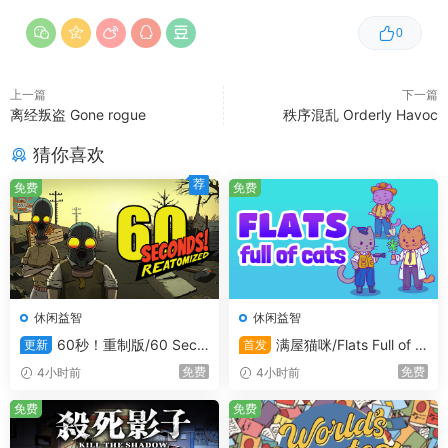
0
上一篇
下一篇
离经叛盗 Gone rogue
秩序混乱 Orderly Havoc
猜你喜欢
荐
免费
免费
休闲益智
休闲益智
60秒！重制版/60 Seco
满屋猫咪/Flats Full of C
更新
首发
nds! Reatomized
ats
免费
免费
4小时前
4小时前
免费
免费