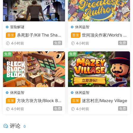
冒险解谜
休闲益智
杀死影子/Kill The Shad
世间顶尖作家/World’s G
首发
首发
ow
reatest Author
免费
免费
4小时前
4小时前
免费
免费
休闲益智
休闲益智
方块方块方块/Block Blo
迷宫村庄/Mazey Village
首发
首发
ck Block
免费
免费
4小时前
4小时前
评论
0