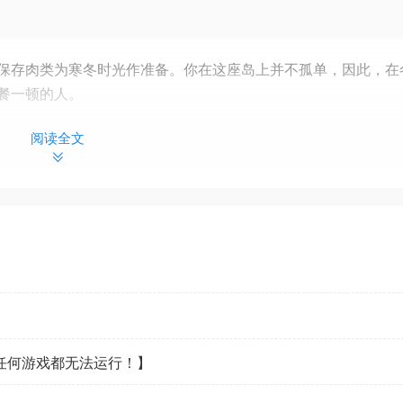
保存肉类为寒冬时光作准备。你在这座岛上并不孤单，因此，在
餐一顿的人。
阅读全文
一起构筑防御。带上储备物资，上天入地探索这座孤岛。
力、流血和血腥画面，以及恐怖主题和偶尔的裸露内容。
看任何游戏都无法运行！】