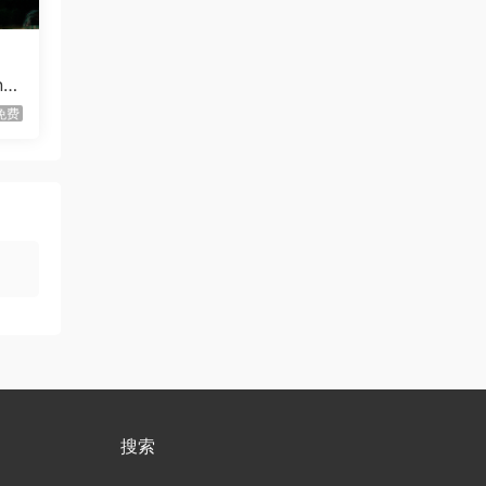
方块方块方块/Block Block
首发
Block
n
虾仔游戏
1天前
免费
迷宫村庄/Mazey Village
首发
虾仔游戏
1天前
不是虚拟机版本
红色沙漠/Cri…
gjgwowxz
1天前
虚拟机版本的吗？
红色沙漠/Cri…
1****z
3天前
升级了 长期赞助
VIP
1*********4
4天前
升级了 长期赞助
VIP
u***********7
6天前
搜索
升级了 长期赞助
VIP