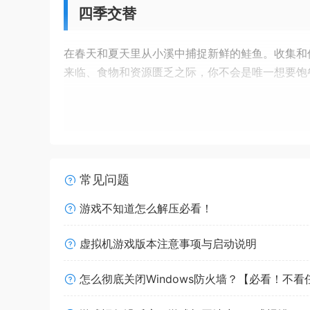
四季交替
在春天和夏天里从小溪中捕捉新鲜的鲑鱼。收集和
来临、食物和资源匮乏之际，你不会是唯一想要饱
合作游玩
一个人求生，或者和朋友一同面对。分享物品，并
常见问题
成人内容描述
游戏不知道怎么解压必看！
开发者对内容描述如下：
虚拟机游戏版本注意事项与启动说明
《Sons Of The Forest》包含刺激的暴
怎么彻底关闭Windows防火墙？【必看！不
系统需求