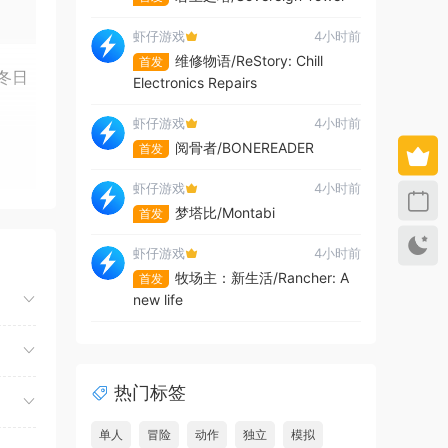
虾仔游戏
4小时前
维修物语/ReStory: Chill
首发
冬日
Electronics Repairs
虾仔游戏
4小时前
阅骨者/BONEREADER
首发
虾仔游戏
4小时前
梦塔比/Montabi
首发
虾仔游戏
4小时前
牧场主：新生活/Rancher: A
首发
new life
虾仔游戏
4小时前
夺命飞鸽/Deadliest Pigeon
首发
热门标签
虾仔游戏
4小时前
故事编织者/Talespinner
首发
单人
冒险
动作
独立
模拟