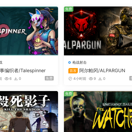
免费
D Radeon RX 5700 XT
戏
枪战射击
事编织者/Talespinner
阿尔帕冈/ALPARGUN
首发
免费
前
6
0
4小时前
9
0
免费