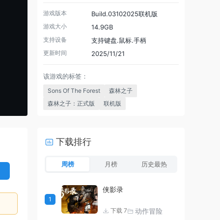
游戏版本
Build.03102025联机版
游戏大小
14.9GB
支持设备
支持键盘.鼠标.手柄
更新时间
2025/11/21
该游戏的标签：
Sons Of The Forest
森林之子
森林之子：正式版
联机版
下载排行
周榜
月榜
历史最热
侠影录
1
动作冒险
下载 7