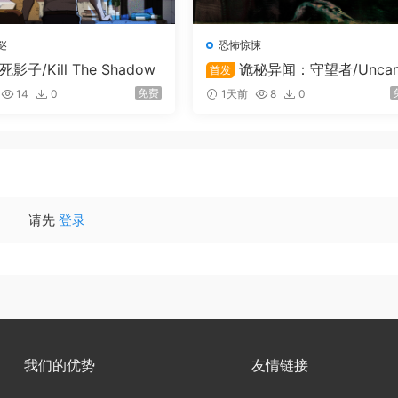
谜
恐怖惊悚
死影子/Kill The Shadow
诡秘异闻：守望者/Uncan
首发
y Tales: The Watcher
免费
14
0
1天前
8
0
请先
登录
我们的优势
友情链接