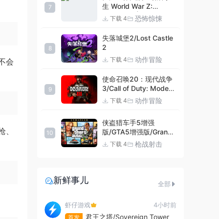
生 World War Z:
7
Aftermath |官方中文
恐怖惊悚
下载 4
09.27.24 v20240924
集成DLCs 赠多项修改器
失落城堡2/Lost Castle
+赠999等级.荣誉技能.
2
8
紫色荣誉头框.荣誉枪械
动作冒险
下载 4
不会
技能.解锁存档 解压即玩
使命召唤20：现代战争
3/Call of Duty: Modern
9
Warfare III
动作冒险
下载 4
侠盗猎车手5增强
枪、
版/GTA5增强版/Grand
10
Theft Auto V
枪战射击
下载 4
Enhanced
新鲜事儿
全部
虾仔游戏
4小时前
君王之塔/Sovereign Tower
首发