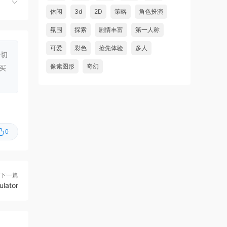
虾仔游戏
4小时前
休闲
3d
2D
策略
角色扮演
铁巢重炮/IRON NEST: Heavy
首发
氛围
探索
剧情丰富
第一人称
Turret Simulator
可爱
彩色
抢先体验
多人
一切
虾仔游戏
4小时前
像素图形
奇幻
买
巨型金岩/Big Golden Rock
首发
虾仔游戏
4小时前
阿尔帕冈/ALPARGUN
首发
虾仔游戏
4小时前
0
转生成为暴君之神/That Time
首发
I Got Reincarnated as a Tyrant …
u***********1
6小时前
下一篇
升级了 长期赞助
VIP
lator
虾仔游戏
1天前
60秒！重制版/60 Seconds!
更新
Reatomized