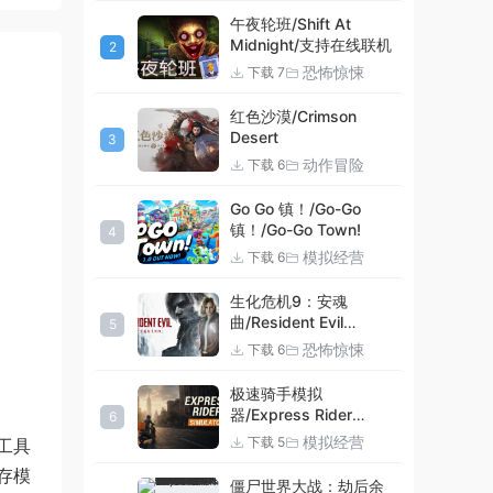
午夜轮班/Shift At
Midnight/支持在线联机
2
恐怖惊悚
下载 7
红色沙漠/Crimson
Desert
3
动作冒险
下载 6
Go Go 镇！/Go-Go
镇！/Go-Go Town!
4
模拟经营
下载 6
生化危机9：安魂
曲/Resident Evil
5
Requiem
恐怖惊悚
下载 6
极速骑手模拟
器/Express Rider
6
Simulator
模拟经营
下载 5
工具
存模
僵尸世界大战：劫后余