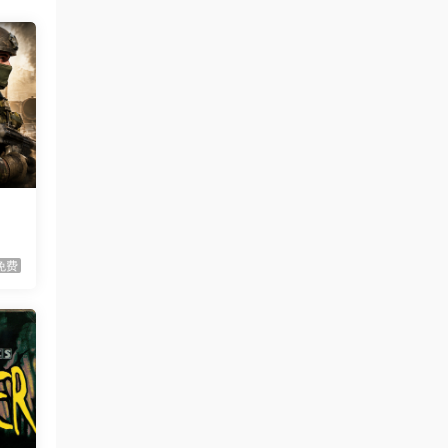
虾仔游戏
1天前
满屋猫咪/Flats Full of Cats
首发
虾仔游戏
1天前
青鬼2/Aooni2
首发
虾仔游戏
1天前
枪火无双/Gunstoppable
首发
虾仔游戏
1天前
赤鸟/Akatori
首发
免费
虾仔游戏
1天前
杀死影子/Kill The Shadow
首发
虾仔游戏
1天前
世间顶尖作家/World’s
首发
Greatest Author
虾仔游戏
1天前