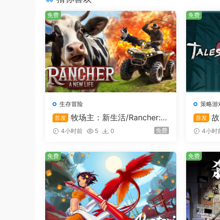
内存:
16 GB RAM
免费
免费
显卡:
NVIDIA GeForce 1080Ti or AM
DirectX 版本:
11
存储空间:
需要 20 GB 可用空间
附注事项:
SSD (Preferred)
生存冒险
策略游
牧场主：新生活/Rancher: A
故
首发
首发
new life
免费
4小时前
5
0
4小时
免费
免费