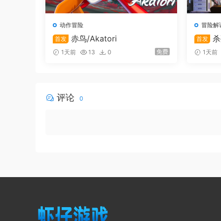
动作冒险
冒险解
赤鸟/Akatori
杀
首发
首发
免费
1天前
13
0
1天前
评论
0