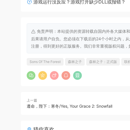
游戏运行没反应？游戏打开缺少DLL或报错？
最低配置:
需要 64 位处理器和操作系统
免责声明：本站提供的资源转载自国内外各大媒体和
操作系统:
64-bit Windows 10
后果请用户自负。您必须在下载后的24个小时之内，
处理器:
INTEL CORE I5-8400 or AM
注册，得到更好的正版服务。我们非常重视版权问题，如有侵权请
内存:
12 GB RAM
显卡:
NVIDIA GeForce GTX 1060 3G
Sons Of The Forest
森林之子
森林之子：正式版
联
DirectX 版本:
11
存储空间:
需要 20 GB 可用空间
附注事项:
SSD (Preferred)
推荐配置:
上一篇
遵命，陛下：寒冬/Yes, Your Grace 2: Snowfall
需要 64 位处理器和操作系统
操作系统:
64-bit Windows 10
处理器:
INTEL CORE I7-8700K or A
猜你喜欢