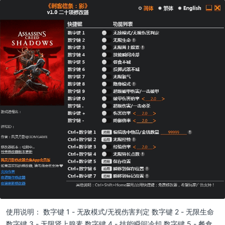
使用说明： 数字键 1 - 无敌模式/无视伤害判定 数字键 2 - 无限生命
数字键 3 - 无限肾上腺素 数字键 4 - 技能瞬间冷却 数字键 5 - 餐食