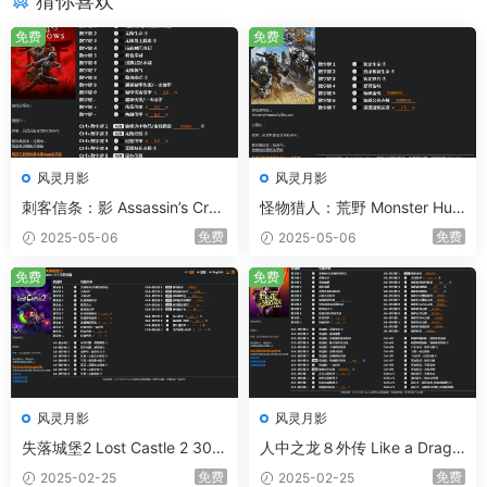
猜你喜欢
免费
免费
风灵月影
风灵月影
刺客信条：影 Assassin’s Cree
怪物猎人：荒野 Monster Hun
d Shadows 20项修改器
ter Wilds 7项修改器
免费
免费
2025-05-06
2025-05-06
免费
免费
风灵月影
风灵月影
失落城堡2 Lost Castle 2 30项
人中之龙８外传 Like a Drago
修改器
n: Pirate Yakuza in Hawaii 52
免费
免费
2025-02-25
2025-02-25