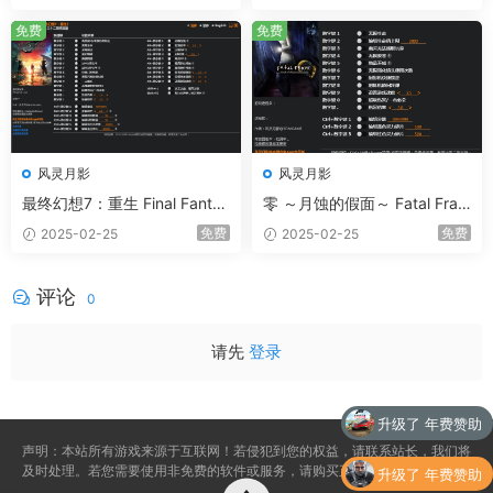
项修改器
免费
免费
风灵月影
风灵月影
最终幻想7：重生 Final Fantas
零 ～月蚀的假面～ Fatal Fram
y VII Rebirth 58项修改器
e / Project Zero: Mask of the
免费
免费
2025-02-25
2025-02-25
Lunar Eclipse 14项修改器
评论
0
请先
登录
升级了 年费赞助
声明：本站所有游戏来源于互联网！若侵犯到您的权益，请联系站长，我们将
及时处理。若您需要使用非免费的软件或服务，请购买正版授权并合法使用。
升级了 年费赞助