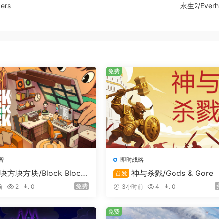
ers
永生2/Everh
免费
统帅，要在战场上精准调度千军万马，运筹帷幄，眼观六路，运
动，伺机抢占敌方关键建筑，锁定胜局，并且需要时刻权衡战事
智
即时战略
块方块方块/Block Block
神与杀戮/Gods & Gore
首发
免费
前
2
0
3小时前
4
0
免费