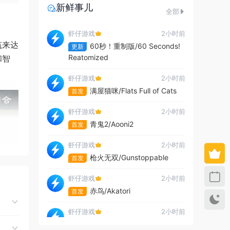
新鲜事儿
全部
虾仔游戏
2小时前
筑来达
60秒！重制版/60 Seconds!
更新
Reatomized
和智
虾仔游戏
2小时前
满屋猫咪/Flats Full of Cats
首发
虾仔游戏
2小时前
青鬼2/Aooni2
首发
虾仔游戏
2小时前
枪火无双/Gunstoppable
首发
虾仔游戏
2小时前
赤鸟/Akatori
首发
虾仔游戏
2小时前
杀死影子/Kill The Shadow
首发