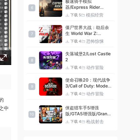
极速骑手模拟
器/Express Rider
6
Simulator
模拟经营
下载 5
僵尸世界大战：劫后余
生 World War Z:
7
Aftermath |官方中文
恐怖惊悚
下载 4
09.27.24 v20240924
集成DLCs 赠多项修改器
失落城堡2/Lost Castle
+赠999等级.荣誉技能.
2
8
紫色荣誉头框.荣誉枪械
动作冒险
下载 4
技能.解锁存档 解压即玩
使命召唤20：现代战争
3/Call of Duty: Modern
9
Warfare III
动作冒险
下载 4
的
之中
侠盗猎车手5增强
版/GTA5增强版/Grand
10
Theft Auto V
枪战射击
下载 4
Enhanced