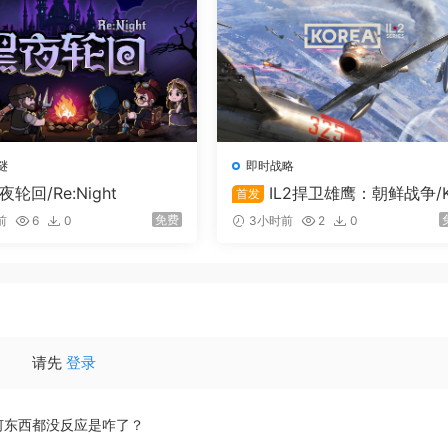
谜
即时战略
夜轮回/Re:Night
IL2捍卫雄鹰：朝鲜战争/K
首发
ea. IL-2 Series
免费
前
6
0
3小时前
2
0
请先
登录
何东西都没反应是咋了？