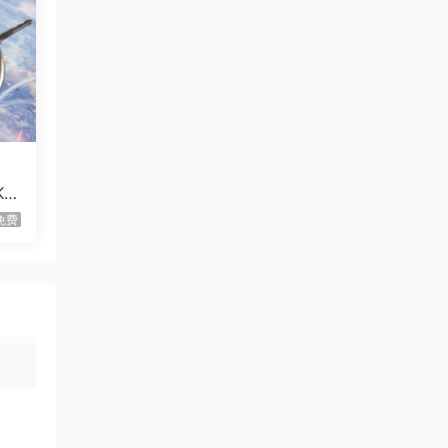
血月幸存者/Bloodmoon
首发
Survivors
虾仔游戏
3小时前
伐木时刻/It’s Chopping
首发
Time!
虾仔游戏
3小时前
放置恶魔/Idle Inferno
首发
or
虾仔游戏
11小时前
免费
不是虚拟机版本
红色沙漠/Cri…
gjgwowxz
12小时前
虚拟机版本的吗？
红色沙漠/Cri…
1****z
2天前
升级了 长期赞助
VIP
1*********4
3天前
升级了 长期赞助
VIP