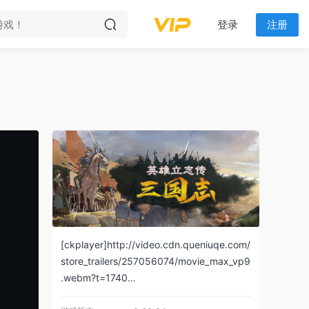
登录
注册
[ckplayer]http://video.cdn.queniuqe.com/
store_trailers/257056074/movie_max_vp9
.webm?t=1740…