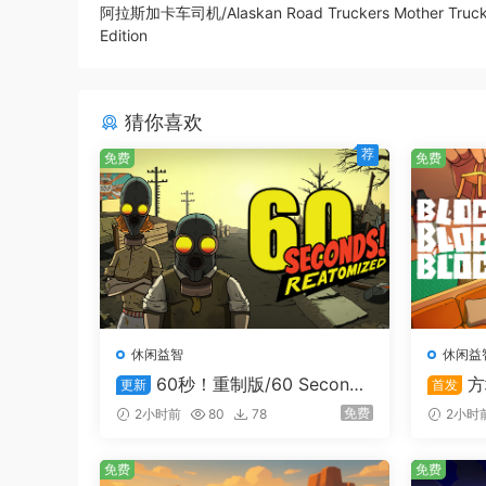
阿拉斯加卡车司机/Alaskan Road Truckers Mother Truck
Edition
猜你喜欢
荐
免费
免费
即时战略机制
：在军团战中，玩家如同上阵
战术歼灭敌军有生力量，同时还要谋定而后
休闲益智
休闲益
根基、民心所向的潜在冲击。
60秒！重制版/60 Second
方
更新
首发
s! Reatomized
Block
免费
2小时前
80
78
2小时
免费
免费