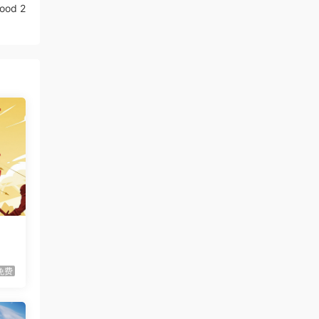
ood 2
克/Changeable Guardian ESTIQUE
虾仔游戏
3小时前
猫猫乱捣蛋/Cat Chaos
首发
虾仔游戏
3小时前
牧场征途/Ranchbound
首发
虾仔游戏
3小时前
惊悚故事：畸怪见闻/Scary
首发
Stories: Grotesque
用巧妙
虾仔游戏
3小时前
黑夜轮回/Re:Night
对经济
首发
虾仔游戏
3小时前
IL2捍卫雄鹰：朝鲜战
首发
免费
争/Korea. IL-2 Series
虾仔游戏
3小时前