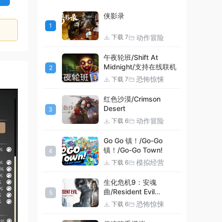
侠影录
1
动作冒险
下载 7
午夜轮班/Shift At
Midnight/支持在线联机
2
恐怖惊悚
下载 7
7:11
红色沙漠/Crimson
Desert
3
动作冒险
下载 6
Go Go 镇！/Go-Go
镇！/Go-Go Town!
4
模拟经营
下载 6
生化危机9：安魂
曲/Resident Evil
5
Requiem
恐怖惊悚
下载 6