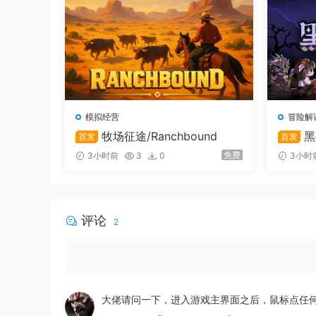
模拟经营
冒险解
牧场征途/Ranchbound
黑
首发
首发
免费
3小时前
3
0
3小时
评论
2
多身份体验
大佬请问一下，进入游戏主界面之后，鼠标点任