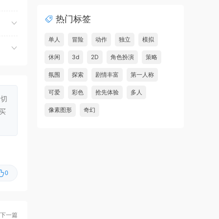
虾仔游戏
2小时前
热门标签
世间顶尖作家/World’s
首发
Greatest Author
单人
冒险
动作
独立
模拟
虾仔游戏
2小时前
休闲
3d
2D
角色扮演
策略
方块方块方块/Block Block
首发
氛围
探索
剧情丰富
第一人称
Block
可爱
彩色
抢先体验
多人
一切
虾仔游戏
2小时前
像素图形
奇幻
买
迷宫村庄/Mazey Village
首发
虾仔游戏
3小时前
诡秘异闻：守望者/Uncanny
首发
Tales: The Watcher
0
虾仔游戏
3小时前
神与杀戮/Gods & Gore
首发
虾仔游戏
3小时前
下一篇
超翼战骑艾斯提
首发