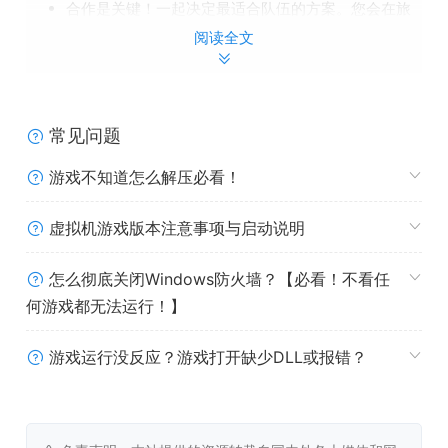
合作是关键！一起决定最适合队伍的方案。您会在旅
途中帮助瑟能西亚的人民，还是自私寻找史诗级的战
阅读全文
利品？
常见问题
赚取经验值并解锁专精点来自定义并升级牌组。面对
游戏不知道怎么解压必看！
四个章节，每一章都有可怕的头目，还要小心旅途中
的随机事件！
虚拟机游戏版本注意事项与启动说明
从选择丰富的可升级的卡牌和物品中建立牌组。每次
进入瑟能西亚都能发现新的组合与更强大的组合。
怎么彻底关闭Windows防火墙？【必看！不看任
使用不同方式组合角色职业，寻找最喜欢的游玩风
格。您会用强大的战士压制敌人，还是运用机智派遣
何游戏都无法运行！】
难以捉摸行踪的斥候？
想要进行艰难的 Roguelike 挑战吗？那就试试方尖碑
游戏运行没反应？游戏打开缺少DLL或报错？
模式。抽取独特的牌组，开始一场随机冒险，在此要
准备好面对一切状况！
探索卡牌、物品、英雄和职业的无尽组合。也可运用