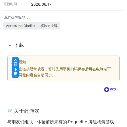
更新时间
2026/06/17
该游戏的标签：
Across the Obelisk
横跨方尖碑
下载
免
下
立
重要通知
费
载
即
为防止链接经常被吞，暂时先用手机扫码保存后可在电脑端下
下
价
载
载，网盘内容会自动同步。
格
夸克
关于此游戏
与朋友们组队，体验前所未有的 Roguelite 牌组构筑游戏！