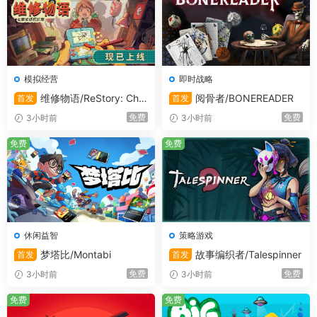
队。
当您拥有剧情可下载内容时，与整个队伍中的各平台
玩家分享，让朋友们跟随您一同冒险。
“再玩一场吧。”享受无与伦比的多样性和无穷无尽的
耐玩度，《横跨方尖碑》激发您的实验精神，让您欲
模拟经营
即时战略
罢不能！
维修物语/ReStory: Chill
阅骨者/BONEREADER
首发
首发
Electronics Repairs
免费
免费
3小时前
3小时前
免费
免费
休闲益智
策略游戏
梦塔比/Montabi
故事编织者/Talespinner
首发
首发
免费
免费
3小时前
3小时前
系统需求
免费
免费