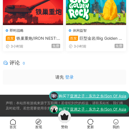
Windows
最低配置:
操作系统:
Windows 10
处理器:
2.0 Ghz
即时战略
休闲益智
内存:
2 GB RAM
铁巢重炮/IRON NEST:
巨型金岩/Big Golden R
首发
首发
显卡:
1Gb Video Memory, capable of OpenGL
Heavy Turret Simulator
ock
免费
免费
3小时前
3小时前
3.0+ support (2.1 with ARB extensions
acceptable)
评论
0
存储空间:
需要 1 GB 可用空间
请先
登录
购买了
亚洲之子：东方之乡/Son Of Asia
声明：本站所有游戏来源于互联网！若侵犯到您的权益，请联系站长，我们将
及时处理。若您需要使用非免费的软件或服务，请购买正版授权并合法使用。
购买了
亚洲之子：东方之乡/Son Of Asia
购买
沉沙猎手/沙漠追猎者/沙漠潜行者/Desert
首页
发现
赞助
更新
我的