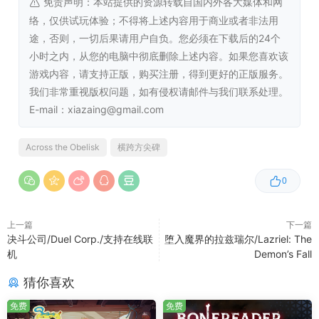
免责声明：本站提供的资源转载自国内外各大媒体和网
众多策略通往胜利。
络，仅供试玩体验；不得将上述内容用于商业或者非法用
途，否则，一切后果请用户自负。您必须在下载后的24个
小时之内，从您的电脑中彻底删除上述内容。如果您喜欢该
游戏内容，请支持正版，购买注册，得到更好的正版服务。
我们非常重视版权问题，如有侵权请邮件与我们联系处理。
E-mail：xiazaing@gmail.com
Across the Obelisk
横跨方尖碑
0
上一篇
下一篇
定期更新和内容推出会让您一次次回归瑟能西亚。
决斗公司/Duel Corp./支持在线联
堕入魔界的拉兹瑞尔/Lazriel: The
机
Demon’s Fall
想要对抗其他玩家来考验自己吗？那就进行每周挑战
模式吧。牌组和地图是预先设定；能否成功就取决于
猜你喜欢
您的技巧。
免费
免费
归功于跨平台游玩功能，可以与其他平台的玩家组