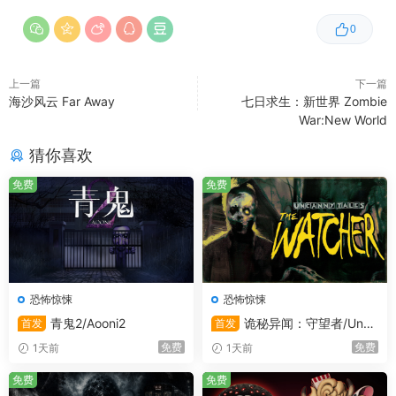
0
上一篇
下一篇
海沙风云 Far Away
七日求生：新世界 Zombie
War:New World
猜你喜欢
免费
免费
恐怖惊悚
恐怖惊悚
青鬼2/Aooni2
诡秘异闻：守望者/Unca
首发
首发
nny Tales: The Watcher
免费
免费
1天前
1天前
免费
免费