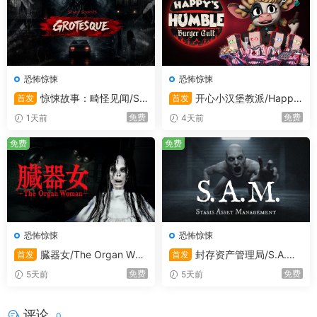
恐怖惊悚
恐怖惊悚
惊悚故事：畸怪见闻/Sc
开心小汉堡教派/Happ
首发
首发
ary Stories: Grotesque
y’s Humble Burger Cult
免费
免费
1天前
4天前
免费
免费
恐怖惊悚
恐怖惊悚
臓器女/The Organ Wo
封存资产管理局/S.A.M.
首发
首发
man
– Stasis Asset Management
免费
免费
5天前
5天前
评论
0