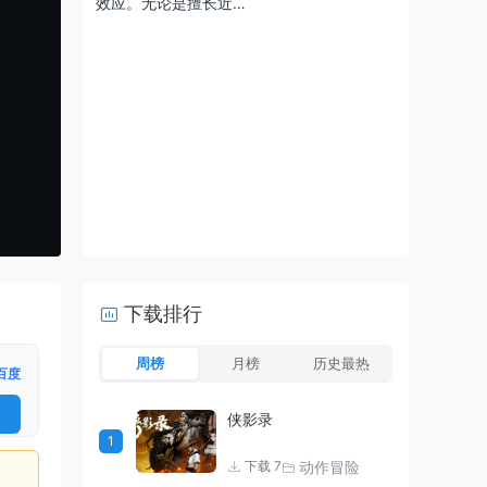
效应。无论是擅长近…
下载排行
周榜
月榜
历史最热
百度
侠影录
1
动作冒险
下载 7