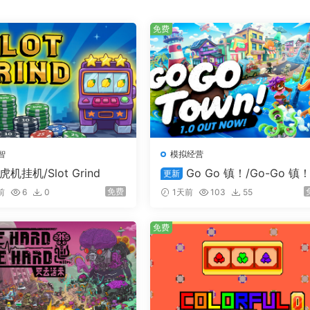
免费
智
模拟经营
虎机挂机/Slot Grind
Go Go 镇！/Go-Go 镇！
更新
o-Go Town!
免费
前
6
0
1天前
103
55
免费