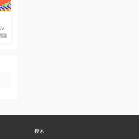
虾仔游戏
2天前
弹震现场/Shellshock
首发
虾仔游戏
2天前
ts
宇宙丰收：无限成
首发
免费
长/Universal Harvest: Incremental
虾仔游戏
2天前
太阳疆域：太空探索管理者
首发
1*********4
2天前
升级了 长期赞助
VIP
u***********7
4天前
升级了 长期赞助
VIP
虾仔游戏
5天前
这个是单机版本的
风暴怕死队/Pa…
搜索
吃一口煮汤圆丶
5天前