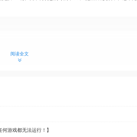
阅读全文
dows 10（64位）
el Core i3-4130等）
性能显卡（如AMD Radeon RX 560等）
dows 10（64位）
看任何游戏都无法运行！】
Intel Core i3-8100等）