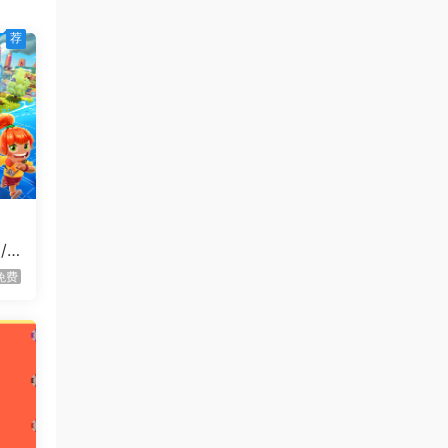
虾仔游戏
1天前
永恒与星辰与日常/Our Brief
首发
荐
Eternity
虾仔游戏
1天前
死去活来/Live Hard, Die
首发
Hard
1****z
1天前
升级了 长期赞助
VIP
/G
虾仔游戏
2天前
克罗姆莱赫/Kromlech
首发
免费
虾仔游戏
2天前
开心小汉堡教派/Happy’s
首发
Humble Burger Cult
虾仔游戏
2天前
彩色老虎机/Colorful Slots
首发