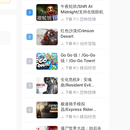
午夜轮班/Shift At
Midnight/支持在线联机
2
恐怖惊悚
下载 7
红色沙漠/Crimson
Desert
3
动作冒险
下载 6
Go Go 镇！/Go-Go
镇！/Go-Go Town!
4
模拟经营
下载 6
生化危机9：安魂
曲/Resident Evil
5
Requiem
恐怖惊悚
下载 6
极速骑手模拟
器/Express Rider
6
Simulator
模拟经营
下载 5
僵尸世界大战：劫后余