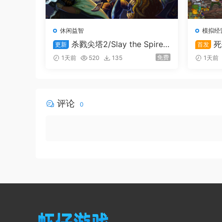
休闲益智
模拟经
杀戮尖塔2/Slay the Spire
死
更新
首发
2
ard
免费
1天前
520
135
1天前
评论
0