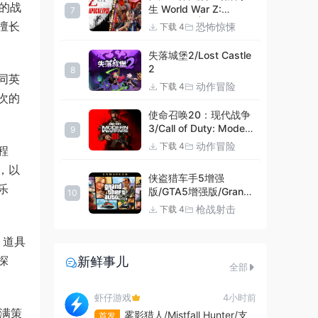
的战
生 World War Z:
7
Aftermath |官方中文
擅长
恐怖惊悚
下载 4
09.27.24 v20240924
集成DLCs 赠多项修改器
失落城堡2/Lost Castle
+赠999等级.荣誉技能.
2
8
紫色荣誉头框.荣誉枪械
同英
动作冒险
下载 4
技能.解锁存档 解压即玩
次的
使命召唤20：现代战争
3/Call of Duty: Modern
9
Warfare III
动作冒险
下载 4
程
，以
侠盗猎车手5增强
乐
版/GTA5增强版/Grand
10
Theft Auto V
枪战射击
下载 4
Enhanced
、道具
探
新鲜事儿
全部
虾仔游戏
4小时前
满策
雾影猎人/Mistfall Hunter/支
首发