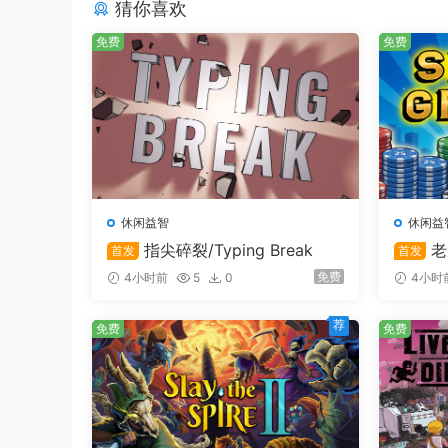
猜你喜欢
免费
免费
休闲益智
休闲益
指尖碎裂/Typing Break
老
首发
首发
免费
4小时前
5
0
4小时
荐
免费
免费