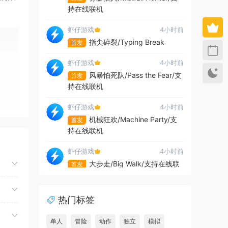
持在线联机
虾仔游戏
4小时前
指尖碎裂/Typing Break
首发
虾仔游戏
4小时前
风暴怕死队/Pass the Fear/支
首发
持在线联机
虾仔游戏
4小时前
机械狂欢/Machine Party/支
首发
持在线联机
虾仔游戏
4小时前
大步走/Big Walk/支持在线联
首发
机
虾仔游戏
4小时前
热门标签
地狱仆从2/HellSlave II:
首发
Judgment of the Archon
单人
冒险
动作
独立
模拟