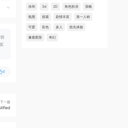
休闲
虾仔游戏
3d
2D
角色扮演
策略
4小时前
老虎机挂机/Slot Grind
首发
氛围
探索
剧情丰富
第一人称
虾仔游戏
14小时前
可爱
彩色
多人
抢先体验
红色沙漠/Crimson Desert
首发
一切
像素图形
奇幻
虾仔游戏
14小时前
买
阿凡达：潘多拉边境/Avatar:
首发
Frontiers of Pandora
虾仔游戏
1天前
0
孤岛笔记/Island Notes
更新
虾仔游戏
1天前
Go Go 镇！/Go-Go 镇！/Go-
更新
Go Town!
下一篇
ified
虾仔游戏
1天前
杀戮尖塔2/Slay the Spire 2
更新