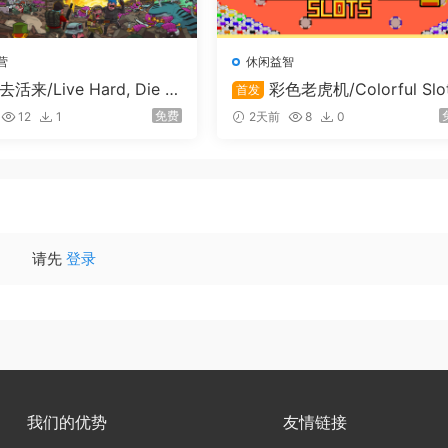
营
休闲益智
去活来/Live Hard, Die H
彩色老虎机/Colorful Slo
首发
免费
12
1
2天前
8
0
请先
登录
我们的优势
友情链接