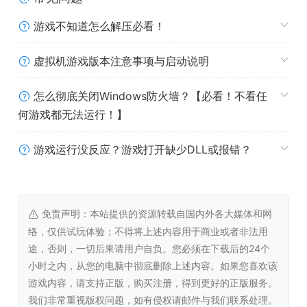
齐心协力，相互支持，才能在这片充满危险的土地上生存下
游戏不知道怎么解压必看！
去，揭开这座神秘城市背后的真相。
虚拟机游戏版本注意事项与启动说明
成人内容描述
怎么彻底关闭Windows防火墙？【必看！不看任
开发者对内容描述如下：
何游戏都无法运行！】
Orphans contains mature content such
游戏运行没反应？游戏打开缺少DLL或报错？
as:
– Violence against children.
– Violence against animals.
免责声明：本站提供的资源转载自国内外各大媒体和网
（翻译：《孤儿》包含以下成人内容：
络，仅供试玩体验；不得将上述内容用于商业或者非法用
– 针对儿童的暴力行为。
途，否则，一切后果请用户自负。您必须在下载后的24个
– 针对动物的暴力行为。）
小时之内，从您的电脑中彻底删除上述内容。如果您喜欢该
游戏内容，请支持正版，购买注册，得到更好的正版服务。
我们非常重视版权问题，如有侵权请邮件与我们联系处理。