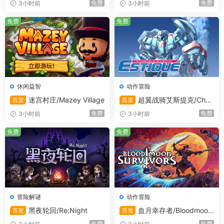
免费
免费
3小时前
3小时前
Windows推荐配置:
操作系统:
Windows 10（64位）或更新版本的
免费
免费
Windows操作系统（如Windows 11等），更新的操
作系统能够提供更好的兼容性和性能优化，为游戏运
行创造更稳定的环境。
处理器:
Intel Core i5 8400处理器（基础频率约
2.8GHz）或AMD Ryzen 5 2600处理器（基础频率约
休闲益智
动作冒险
3.4GHz），更强大的处理器性能可以让游戏在运行过
迷宫村庄/Mazey Village
超翼战骑艾斯提克/Chan
首发
首发
程中更加流畅，尤其是在处理复杂场景和多任务时表
geable Guardian ESTIQUE
免费
免费
3小时前
3小时前
现更出色。
内存:
8 GB RAM，更大的内存容量可以更好地支持游
免费
免费
戏的运行，提升游戏的稳定性和响应速度，减少卡顿
现象的发生，让玩家享受更流畅的游戏体验。
显卡:
Nvidia GeForce RTX 3060（具有12GB显存）
或AMD Radeon RX 6600（具有8GB显存）显卡，这
些高性能显卡能够为游戏提供更优质的图形渲染效
冒险解谜
动作冒险
果，使游戏画面更加细腻、逼真，增强游戏的视觉冲
黑夜轮回/Re:Night
血月幸存者/Bloodmoon
首发
首发
击力和沉浸感。
Survivors
免费
免费