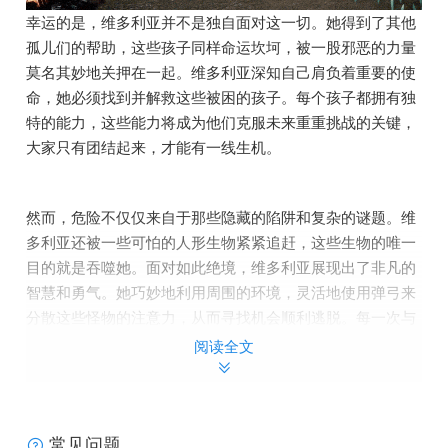
幸运的是，维多利亚并不是独自面对这一切。她得到了其他
孤儿们的帮助，这些孩子同样命运坎坷，被一股邪恶的力量
莫名其妙地关押在一起。维多利亚深知自己肩负着重要的使
命，她必须找到并解救这些被困的孩子。每个孩子都拥有独
特的能力，这些能力将成为他们克服未来重重挑战的关键，
大家只有团结起来，才能有一线生机。
然而，危险不仅仅来自于那些隐藏的陷阱和复杂的谜题。维
多利亚还被一些可怕的人形生物紧紧追赶，这些生物的唯一
目的就是吞噬她。面对如此绝境，维多利亚展现出了非凡的
智慧和勇气。她巧妙地利用周围的环境，灵活地使用弹弓来
分散这些怪物的注意力，从而寻找机会顺利逃脱。每一次与
怪物的周旋，都让人惊心动魄，而维多利亚的机智和勇敢也
阅读全文
让人赞叹不已。
快来加入孤儿们逃离这座恐怖动物之城的冒险旅程吧！在这
个残酷的世界里，生存从来都不是一个人的事情，只有大家
常见问题