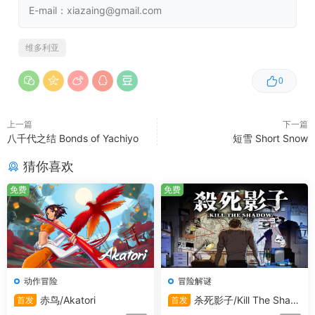
系统需求
E-mail：xiazaing@gmail.com
Windows最低配置:
维多利亚
操作系统:
Windows 7（64位）
处理器:
Intel Core i5 4670处理器（主频约3.4GHz）
0
或AMD Ryzen 5 1400处理器（基础频率约
3.2GHz），这样的处理器性能能够满足游戏的基本运
上一篇
下一篇
行需求，为游戏的正常运行提供稳定的计算支持。
八千代之结 Bonds of Yachiyo
短雪 Short Snow
内存:
4 GB RAM，足够的内存可以保证游戏在运行过
猜你喜欢
程中加载必要的数据和资源，但在复杂场景下可能会
有一定压力。
免费
免费
显卡:
Nvidia GeForce GTX 1660 Super（具有6GB显
存）或AMD Radeon RX 590（具有8GB显存）显
卡，这些显卡能够为游戏提供较好的图形渲染能力，
使游戏画面在最低配置下也能保持相对流畅和清晰。
存储空间:
需要 6 GB 可用空间，确保你的电脑硬盘有
动作冒险
冒险解谜
足够的空间来安装和运行游戏。
赤鸟/Akatori
杀死影子/Kill The Shad
首发
首发
ow