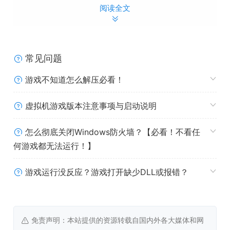
阅读全文
激动人心的新技能与工具
在这个世界中，你可以自由奔跑、跳跃、射击、碾碎、踩
常见问题
踏、躲避、滑行、鞭打和抓取！还可以尝试三种机制不同的
黏液！用套索捕捉各种奇异的外星生物，放进你家园附近的
游戏不知道怎么解压必看！
笼子里！
虚拟机游戏版本注意事项与启动说明
四大星球等你探索
怎么彻底关闭Windows防火墙？【必看！不看任
何游戏都无法运行！】
四个庞大而充满生机的星球，每个星球都有自己独特的植物
和生物。扫描一切，记录一切，完成各种实验提升科研等
游戏运行没反应？游戏打开缺少DLL或报错？
级……这可是解锁更多精彩装备的关键！而且……说不定还不
止有四个星球哦！谁知道呢？
免责声明：本站提供的资源转载自国内外各大媒体和网