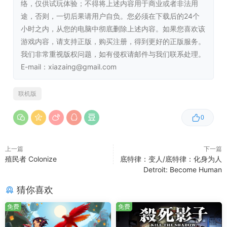
络，仅供试玩体验；不得将上述内容用于商业或者非法用
星际收集狂
途，否则，一切后果请用户自负。您必须在下载后的24个
小时之内，从您的电脑中彻底删除上述内容。如果您喜欢该
外星植物！奇怪生物！帅气装备！怪异矿石！每个星球的角
游戏内容，请支持正版，购买注册，得到更好的正版服务。
角落落都藏着无数奖励和秘密。其中不少东西可以放入你的
我们非常重视版权问题，如有侵权请邮件与我们联系处理。
个人定制太空拖车展示出来哦。
E-mail：xiazaing@gmail.com
联机版
加拿大团队Raccoon Logic倾情打造
0
我们是来自加拿大的独立游戏制作团队，2021年于加拿大蒙
特利尔创立~我们先前都是Typhoon Studios的成员，制作
上一篇
下一篇
了前作《狂野星球之旅》，如今原班人马重组并为大家带来
殖民者 Colonize
底特律：变人/底特律：化身为人
了这次的呕心沥血之作！希望大家能喜欢，有任何问题也可
Detroit: Become Human
以随时找我们反馈，感谢大家的支持！
猜你喜欢
免费
免费