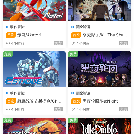
动作冒险
冒险解谜
赤鸟/Akatori
杀死影子/Kill The Shad
首发
首发
ow
免费
免费
4小时前
4小时前
免费
免费
系统需求
动作冒险
冒险解谜
最低配置:
超翼战骑艾斯提克/Chan
黑夜轮回/Re:Night
首发
首发
geable Guardian ESTIQUE
需要 64 位处理器和操作系统
免费
免费
4小时前
4小时前
操作系统:
Windows 10 64-bit
免费
免费
处理器:
Intel Core i5-8400 / AMD Ryzen 5
1600