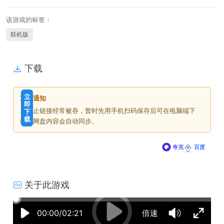
该游戏的标签：
联机版
下载
免
下
立
重要通知
费
载
即
为防止链接经常被吞，暂时先用手机扫码保存后可在电脑端下
下
价
载
载，网盘内容会自动同步。
格
夸克
百度
关于此游戏
04:35:56
50%
75%
100%
00:00/02:21
倍速