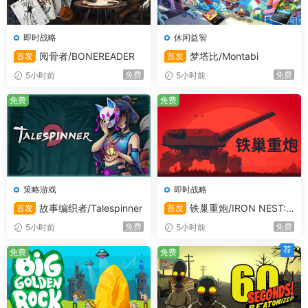
战士、弓箭手和巫师可以被雇佣在竞技场上与怪物并肩作
战。玩家可以对他们进行个性化训练，并为他们配备与他们
的技能和力量相匹配的武器，尽管在战斗中，盔甲的负担过
即时战略
休闲益智
重会带来严重的惩罚。
阅骨者/BONEREADER
梦塔比/Montabi
首发
首发
免费
免费
5小时前
5小时前
角色在竞技场中获得经验，并在升级时获得新的技能，老战
士可以成为有价值的训练者，这取决于他们的智力和训练者
免费
免费
技能。一些被雇佣的角色可能会拒绝参加致命的锦标赛，但
奴隶也可以接受战斗训练。
玩家需要雇佣铁匠和炼金术士，以便能够制作武器、盔甲或
策略游戏
即时战略
药水等物品。每个工匠都有独特的技能和特性，影响他们产
故事编织者/Talespinner
铁巢重炮/IRON NEST:
首发
首发
品的质量，他们的工作速度和他们使用的材料数量。
Heavy Turret Simulator
免费
免费
5小时前
5小时前
荐
免费
免费
可以购买各种类型的设备来提高生产力：配方书、酒壶和萃
取器都是炼金术士实验室的有用配件，而武器和盔甲的模
具、合金熔炼器和特殊锻造器则对铁匠极为有利。学徒可以