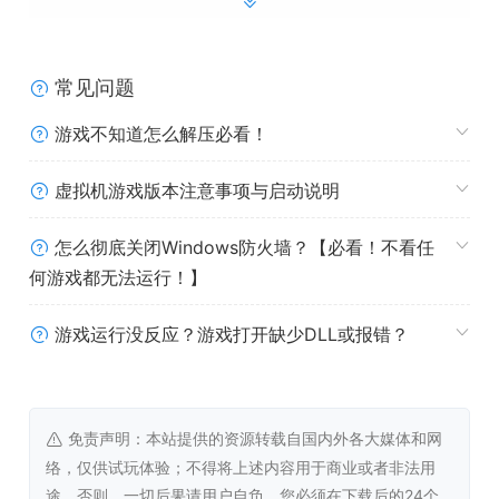
常见问题
游戏不知道怎么解压必看！
虚拟机游戏版本注意事项与启动说明
玩家可以从当地猎人那里购买蛋和幼年生物。下一步是设置
魔法治疗，以增强生物的力量、敏捷性和其他属性。几乎所
怎么彻底关闭Windows防火墙？【必看！不看任
有这些特性都可以用魔法卷轴、药水、输血和符石来操纵，
不过过度使用魔法和药水会导致严重的疾病、不孕不育、寿
何游戏都无法运行！】
命缩短，甚至死亡。
游戏运行没反应？游戏打开缺少DLL或报错？
自然物种很弱，在竞技场上表现很差，但都至少有一种有价
值的能力。有三类生物可用：昆虫、爬行动物和食肉动物。
玩家只能在同一类别中进行杂交，然后可以选择最好的后代
进行魔法治疗，以提高其战斗性能。只有蛋和幼年的生物可
免责声明：本站提供的资源转载自国内外各大媒体和网
以被治疗。成年怪物在竞技场中获得战斗经验，并在升级时
络，仅供试玩体验；不得将上述内容用于商业或者非法用
学习新的技能，但这些技能是不能继承的。
途，否则，一切后果请用户自负。您必须在下载后的24个