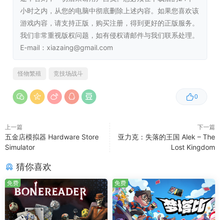
小时之内，从您的电脑中彻底删除上述内容。如果您喜欢该
玩家有多种选择，可以将他们的怪物安置在古堡的各个房间
游戏内容，请支持正版，购买注册，得到更好的正版服务。
和地窖里，也可以在院子里建造一个小木屋或狗窝，并将其
我们非常重视版权问题，如有侵权请邮件与我们联系处理。
升级。根据它们对温度的耐受力，有些生物可以生活在被水
E-mail：xiazaing@gmail.com
淹没的地牢地窖中，而另一些生物则需要温暖的环境来保持
健康。
怪物繁殖
竞技场战斗
0
竞技场的战斗是艰难的，但并不总是致命的。初学者可以参
加非致命的锦标赛，而不会有失去角色或怪物的风险。致命
性战斗的报酬要高得多，但这是一个有永久死亡的游戏，所
上一篇
下一篇
五金店模拟器 Hardware Store
亚力克：失落的王国 Alek – The
以要注意！你愿意承担多少风险？
Simulator
Lost Kingdom
你愿意承担多大的风险？你打算参加哪个锦标赛？只有你自
猜你喜欢
己决定。如果玩家参加锦标赛，他们会得到钱，但只有获胜
免费
免费
者才能获得荣耀和额外的奖励。