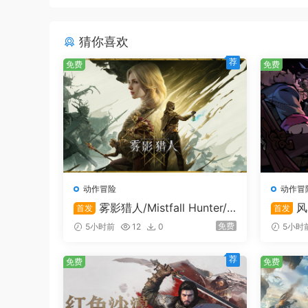
《入侵红河》让你最多可以和三个朋友一起玩。完
应商购买数量有限的武器和装备。无论你喜欢被远
地区射击并掠夺你的财富，或者在尝试中死去并失
猜你喜欢
荐
免费
免费
战术性和沉浸式
动作冒险
动作冒
雾影猎人/Mistfall Hunter/
风
首发
首发
支持在线联机
支持在
免费
5小时前
12
0
5小时
荐
免费
免费
《入侵红河》为玩家提供了一个平衡的第一人称体