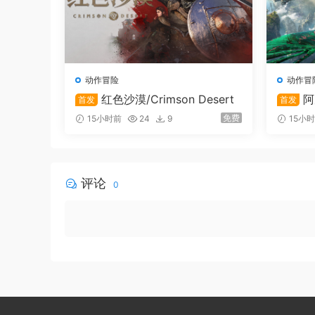
需要仔细挑选你的装备。模拟弹道系统会影响武器
定适当的攻击计划并强调战术打法将最大限度地提
武器定制
动作冒险
动作冒
你将有能力选择和完全定制各种各样的武器。更换
红色沙漠/Crimson Desert
阿
首发
首发
距离威胁变成致命的精确远程步枪。
r: Fron
免费
15小时前
24
9
15小
玩家藏身处
你的藏身之处是所有准备工作的地方。接受新合同
评论
0
及购买或出售物品的地方。每次部署后，你都要回
单人游戏和合作游戏
最多与三个朋友一起玩，或者在部署时选择成为一