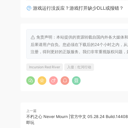
化转型开始改变越南的地缘政治格局。到2013
游戏运行没反应？游戏打开缺少DLL或报错？
西方势力的私人军事组织的幌子。在接下来的两年
干预始于2015年，但在接下来的三年里演变为
而不是政府忠诚，背景是一个曾经繁荣的国家现在
免责声明：本站提供的资源转载自国内外各大媒体和
游戏部分
后果请用户自负。您必须在下载后的24个小时之内，
注册，得到更好的正版服务。我们非常重视版权问题，如有侵权请
Incursion Red River
入侵：红河行动
上一篇
不朽之心 Never Mourn |官方中文 05.28.24 Build.1440
即玩