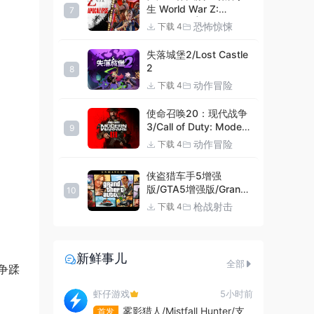
生 World War Z:
7
Aftermath |官方中文
恐怖惊悚
下载 4
09.27.24 v20240924
集成DLCs 赠多项修改器
失落城堡2/Lost Castle
+赠999等级.荣誉技能.
2
8
紫色荣誉头框.荣誉枪械
动作冒险
下载 4
技能.解锁存档 解压即玩
使命召唤20：现代战争
3/Call of Duty: Modern
9
Warfare III
动作冒险
下载 4
侠盗猎车手5增强
版/GTA5增强版/Grand
10
Theft Auto V
枪战射击
下载 4
Enhanced
新鲜事儿
全部
争蹂
虾仔游戏
5小时前
雾影猎人/Mistfall Hunter/支
首发