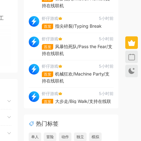
持在线联机
工
虾仔游戏
5小时前
指尖碎裂/Typing Break
首发
虾仔游戏
5小时前
风暴怕死队/Pass the Fear/支
首发
持在线联机
虾仔游戏
5小时前
机械狂欢/Machine Party/支
首发
持在线联机
虾仔游戏
5小时前
大步走/Big Walk/支持在线联
首发
机
虾仔游戏
5小时前
热门标签
接下
地狱仆从2/HellSlave II:
首发
透和文
Judgment of the Archon
单人
冒险
动作
独立
模拟