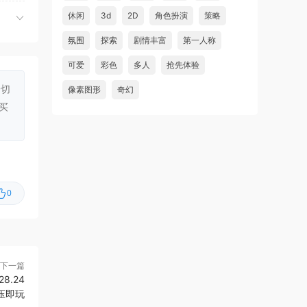
在破坏
休闲
虾仔游戏
3d
2D
角色扮演
策略
5小时前
国际
老虎机挂机/Slot Grind
首发
氛围
探索
剧情丰富
第一人称
主义，
虾仔游戏
15小时前
可爱
彩色
多人
抢先体验
红色沙漠/Crimson Desert
首发
一切
像素图形
奇幻
虾仔游戏
15小时前
买
阿凡达：潘多拉边境/Avatar:
首发
Frontiers of Pandora
虾仔游戏
1天前
孤岛笔记/Island Notes
更新
0
虾仔游戏
1天前
Go Go 镇！/Go-Go 镇！/Go-
更新
Go Town!
下一篇
虾仔游戏
1天前
28.24
杀戮尖塔2/Slay the Spire 2
更新
 解压即玩