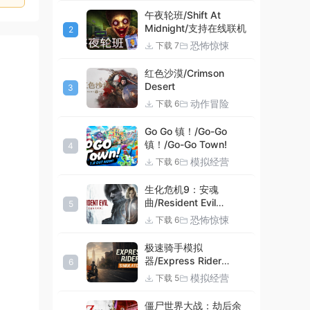
午夜轮班/Shift At
Midnight/支持在线联机
2
恐怖惊悚
下载 7
红色沙漠/Crimson
Desert
3
动作冒险
下载 6
Go Go 镇！/Go-Go
镇！/Go-Go Town!
4
模拟经营
下载 6
生化危机9：安魂
曲/Resident Evil
5
Requiem
恐怖惊悚
下载 6
极速骑手模拟
器/Express Rider
6
Simulator
模拟经营
下载 5
僵尸世界大战：劫后余