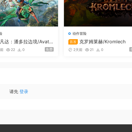
，并具有独特的特征，可以通过附件进行调整。引入正确的装备
高部署成功率。
险
动作冒险
枪管、护手、前握把、枪托、瞄准镜或弹匣，将你值得信赖的ak
凡达：潘多拉边境/Avata
克罗姆莱赫/Kromlech
首发
tiers of Pandora
免费
时前
22
0
2天前
21
0
，邀请朋友，或在射击场测试您的武器。这也是您查看库存、库
到这里。
请先
登录
只孤狼。