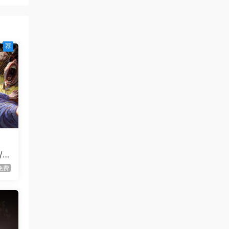
联系供
虾仔游戏
1天前
热带
永恒与星辰与日常/Our Brief
首发
Eternity
荐
虾仔游戏
1天前
死去活来/Live Hard, Die
首发
Hard
1****z
1天前
升级了 长期赞助
VIP
虾仔游戏
2天前
克罗姆莱赫/Kromlech
首发
/
虾仔游戏
2天前
免费
开心小汉堡教派/Happy’s
首发
Humble Burger Cult
虾仔游戏
2天前
以你
彩色老虎机/Colorful Slots
首发