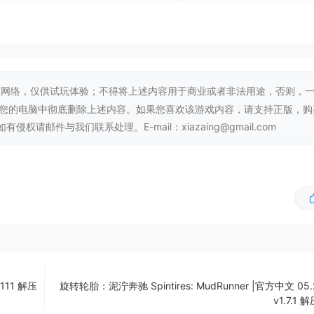
年，中国对越南的兴趣增强，导致中国支持的越南共产党成立。旨
里，美国和中国之间的秘密和秘密行动冲突导致越南社会崩溃。
涉及各种私营军事公司和民兵的冲突，其驱动力更多是利润和机会
陷入了无法无天和战争。
网络，仅供试玩体验；不得将上述内容用于商业或者非法用途，否则，
从您的电脑中彻底删除上述内容。如果您喜欢该游戏内容，请支持正版，购
邮件与我们联系处理。E-mail：xiazaing@gmail.com
8111 解压
旋转轮胎：泥泞奔驰 Spintires: MudRunner |官方中文 05.
v1.7.1