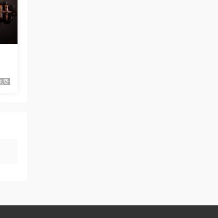
、制
虾仔游戏
2天前
弹震现场/Shellshock
首发
虾仔游戏
2天前
宇宙丰收：无限成
首发
从近
长/Universal Harvest: Incremental
免费
虾仔游戏
2天前
太阳疆域：太空探索管理者
首发
1*********4
2天前
存以
升级了 长期赞助
VIP
u***********7
4天前
升级了 长期赞助
VIP
虾仔游戏
5天前
这个是单机版本的
风暴怕死队/Pa…
吃一口煮汤圆丶
5天前