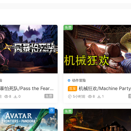
成来自三个不同PMC的合同和挑战，以提高您的声誉和奖励。
程监控还是喜欢保持私密，你都可以选择如何完成任务。在越南
去这一切。
免费
险
动作冒险
暴怕死队/Pass the Fear/
机械狂欢/Machine Party
首发
线联机
支持在线联机
免费
前
8
0
5小时前
8
1
荐
免费
验，既真实又有趣。装备和武器影响人体工程学和战斗玩法，所