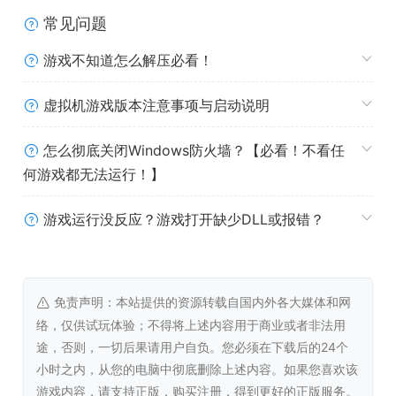
常见问题
游戏不知道怎么解压必看！
虚拟机游戏版本注意事项与启动说明
怎么彻底关闭Windows防火墙？【必看！不看任
1000 多个手动打造的关卡
何游戏都无法运行！】
关卡通关时间为 15-60 秒。
游戏运行没反应？游戏打开缺少DLL或报错？
所有关卡均为手动设计，带着我们关卡设计团队在游戏初始
发布于 Apple Arcade 之后 2 年多更新游戏的满满热爱而
来。
免责声明：本站提供的资源转载自国内外各大媒体和网
络，仅供试玩体验；不得将上述内容用于商业或者非法用
以下是一些详细说明；1000 多个关卡听上去像是其中肯定
途，否则，一切后果请用户自负。您必须在下载后的24个
有滥竽充数的设计。但其实不然，这些关卡有很多的绝妙之
小时之内，从您的电脑中彻底删除上述内容。如果您喜欢该
处：
游戏内容，请支持正版，购买注册，得到更好的正版服务。