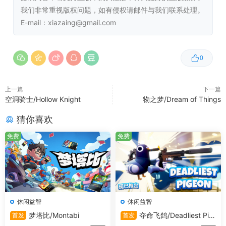
我们非常重视版权问题，如有侵权请邮件与我们联系处理。
288 个经典关卡
E-mail：xiazaing@gmail.com
这些关卡依序解锁。这些关卡都来自设计团队的
心血作品。最初的关卡都很简单，会随着进展向
0
玩家介绍新的游玩机制。
288 个懵逼关卡
上一篇
下一篇
空洞骑士/Hollow Knight
物之梦/Dream of Things
包含所有利用难度骤增来打断流畅游玩的关卡，
以及那些过于怪异的关卡。因此我们将这些关卡
猜你喜欢
添加在了此处，在初始时即全部解锁，因此您可
免费
免费
以跳过其中难度较大的关卡。
360 个冲刺关卡
愿望冲刺关卡的关键就是冲刺速度。因此，要拿
到 3 颗星，您需要击败目标时间，并收集所有
休闲益智
休闲益智
宝石。为此添加了新的方法来查看这些关卡。如
梦塔比/Montabi
夺命飞鸽/Deadliest Pig
首发
首发
eon