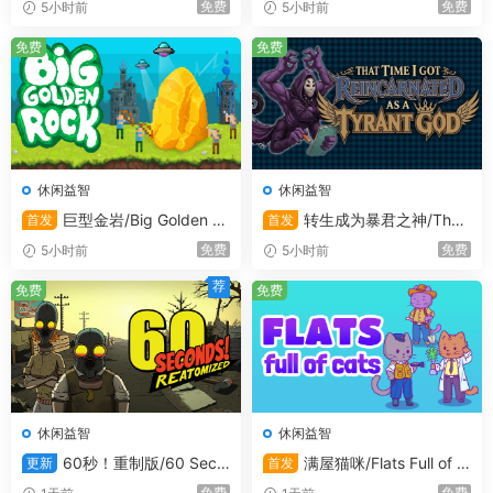
果您是个不拿 3 星誓不休的完美党，那么您可
免费
免费
5小时前
5小时前
以重复游玩某个关卡，精益求精，将时间再缩短
免费
免费
个百分之几秒。
126 个完美操作关卡
在这些关卡中，每次触按操作都有影响，因此需
要做到精益求精，才能完美通关这些关卡。
休闲益智
休闲益智
巨型金岩/Big Golden R
转生成为暴君之神/That
首发
首发
其他的关卡失误余地很大，有时您可以莽
ock
Time I Got Reincarnated as a
免费
免费
5小时前
5小时前
过去。这些关卡会在游戏进度更后时才会
Tyrant God
荐
解锁，供专业玩家游玩
免费
免费
18 个实验室关卡（仅面向专业玩家）
比“懵逼”关卡更加怪异/困难。此时，玩家已经
通关所有关卡，想要更大的挑战，因此我们提供
休闲益智
休闲益智
了充满设计师恶意的这 18 个关卡
60秒！重制版/60 Seco
满屋猫咪/Flats Full of C
更新
首发
nds! Reatomized
ats
免费
免费