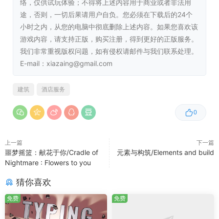
吸引愿意支付更多的优质客人——助您在打造酒店帝国的道
络，仅供试玩体验；不得将上述内容用于商业或者非法用
路上更进一步。
途，否则，一切后果请用户自负。您必须在下载后的24个
小时之内，从您的电脑中彻底删除上述内容。如果您喜欢该
游戏内容，请支持正版，购买注册，得到更好的正版服务。
我们非常重视版权问题，如有侵权请邮件与我们联系处理。
E-mail：xiazaing@gmail.com
建筑
酒店服务
将您的酒店帝国扩张到全世界的多个独特地点，每个地点都
有自己独特的风格与特色。有些地点将带有现成的建筑与地
0
基，而有些则需要从零开始建造。
上一篇
下一篇
噩梦摇篮：献花于你/Cradle of
元素与构筑/Elements and build
Nightmare : Flowers to you
猜你喜欢
优化人力配置以应对度假客流高峰。每位员工都具备独特的
免费
免费
特质组合, 这些特质将影响其工作表现。培养并打造更高效