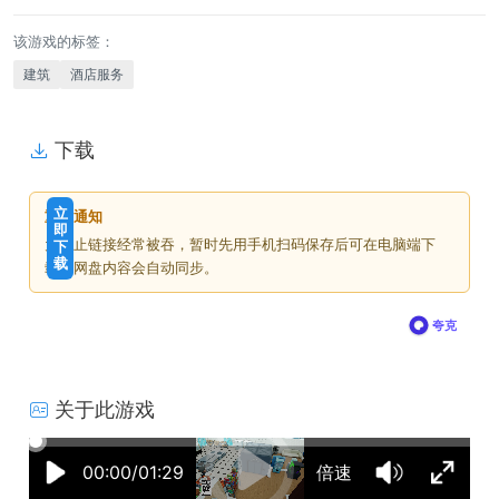
该游戏的标签：
建筑
酒店服务
下载
免
下
立
重要通知
费
载
即
为防止链接经常被吞，暂时先用手机扫码保存后可在电脑端下
下
价
载
载，网盘内容会自动同步。
格
夸克
关于此游戏
13:28:51
50%
75%
100%
00:00/01:29
倍速