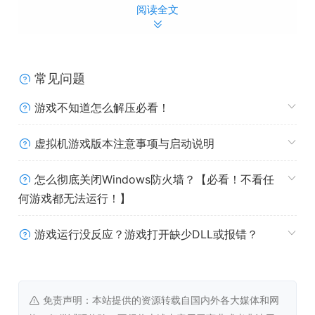
阅读全文
使用的物品——否则他们可能会留下差评的！
常见问题
游戏不知道怎么解压必看！
打造令人惊叹的大堂、豪华套房、高档餐厅等设施。自由规
虚拟机游戏版本注意事项与启动说明
划独具特色的功能区, 打造与众不同的建筑风格。在沙盒模
式中, 您可以随心布置设施、添加装饰, 从丰富的壁纸与地板
怎么彻底关闭Windows防火墙？【必看！不看任
中选择搭配, 实现您对完美酒店的构想。
何游戏都无法运行！】
游戏运行没反应？游戏打开缺少DLL或报错？
注意！酒店评论家将全方位品鉴您的成果！评价越高, 越能
免责声明：本站提供的资源转载自国内外各大媒体和网