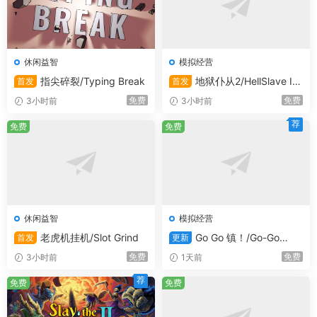
的专业团队! 调度库存与清洁承包商管理后勤保障,确保食材
供应充足,维持酒店整洁。
休闲益智
模拟经营
指尖碎裂/Typing Break
地狱仆从2/HellSlave II:
首发
首发
Judgment of the Archon
免费
免费
3小时前
3小时前
荐
免费
免费
时时刻保持最一流的服务，灵活应对顶级宾客不断提升的精
致需求。
休闲益智
模拟经营
系统需求
老虎机挂机/Slot Grind
Go Go 镇！/Go-Go
首发
更新
镇！/Go-Go Town!
免费
免费
3小时前
1天前
最低配置:
荐
免费
免费
需要 64 位处理器和操作系统
操作系统:
Windows 10