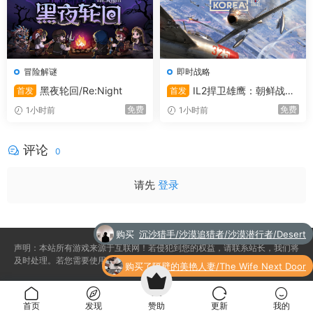
用“行军能力强化直播”迎击敌军奇袭……用途千变万化。
但最关键的是“捕获直播”——只要在发动期间，就能捕获敌
方将领！
冒险解谜
即时战略
黑夜轮回/Re:Night
IL2捍卫雄鹰：朝鲜战争/
首发
首发
Korea. IL-2 Series
免费
免费
1小时前
1小时前
评论
0
请先
登录
购买
沉沙猎手/沙漠追猎者/沙漠潜行者/Desert
声明：本站所有游戏来源于互联网！若侵犯到您的权益，请联系站长，我们将
了
Stalker
及时处理。若您需要使用非免费的软件或服务，请购买正版授权并合法使用。
购买了
隔壁的美艳人妻/The Wife Next Door
＜敌将的捕获＞
购买
沉沙猎手/沙漠追猎者/沙漠潜行者/Desert
播放“捕获直播”后，莉莉的技能将能够生擒敌方将领。
首页
发现
赞助
更新
我的