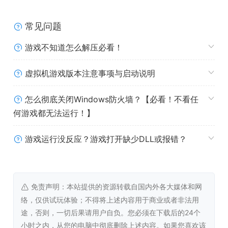
常见问题
游戏不知道怎么解压必看！
＜战斗的关键在于补给线＞
虚拟机游戏版本注意事项与启动说明
只要与本阵通过“补给线”相连，部队每回合都会获得强大的
怎么彻底关闭Windows防火墙？【必看！不看任
补给——不论是敌军还是我方都是如此。
何游戏都无法运行！】
一旦补给线被切断就会陷入危机，反之，切断敌方补给线便
是转机所在。
游戏运行没反应？游戏打开缺少DLL或报错？
重要的不是领土，而是补给线的维持。
不要被敌人的动向迷惑了！
免责声明：本站提供的资源转载自国内外各大媒体和网
络，仅供试玩体验；不得将上述内容用于商业或者非法用
途，否则，一切后果请用户自负。您必须在下载后的24个
小时之内，从您的电脑中彻底删除上述内容。如果您喜欢该