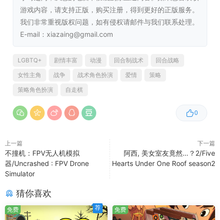
游戏内容，请支持正版，购买注册，得到更好的正版服务。
我们非常重视版权问题，如有侵权请邮件与我们联系处理。
E-mail：xiazaing@gmail.com
LGBTQ+
剧情丰富
动漫
回合制战术
回合战略
女性主角
战争
战术角色扮演
爱情
策略
策略角色扮演
自走棋
＜紧张感贯穿终局的捕获型策略游戏＞
0
敌军将以压倒性的兵力蜂拥而至，甚至还会发动突如其来的
增援与奇袭。
上一篇
下一篇
不撞机：FPV无人机模拟
阿西, 美女室友竟然…？2/Five
斯卡蕾特军兵力过少，根本无法死守所有前线。
器/Uncrashed : FPV Drone
Hearts Under One Roof season2
Simulator
果断舍弃不必要的据点，将战力集中于敌方将领一人之上。
猜你喜欢
为了将最大战力倾泻于敌将，务必构筑好补给线！
荐
免费
免费