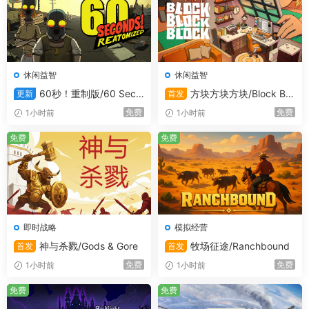
休闲益智
休闲益智
60秒！重制版/60 Seco
方块方块方块/Block Blo
更新
首发
nds! Reatomized
ck Block
免费
免费
1小时前
1小时前
免费
免费
＜地图兵器“直播舰”＞
只有我方可以操控的“直播舰”，是掌控战场的王牌。
即时战略
模拟经营
通过“驻足直播”阻止敌军推进，用“阻断补给直播”让前线兵
神与杀戮/Gods & Gore
牧场征途/Ranchbound
首发
首发
力枯竭。
免费
免费
1小时前
1小时前
还可以通过“劝降直播”排除敌军，甚至让整座据点投降倒
免费
免费
戈。