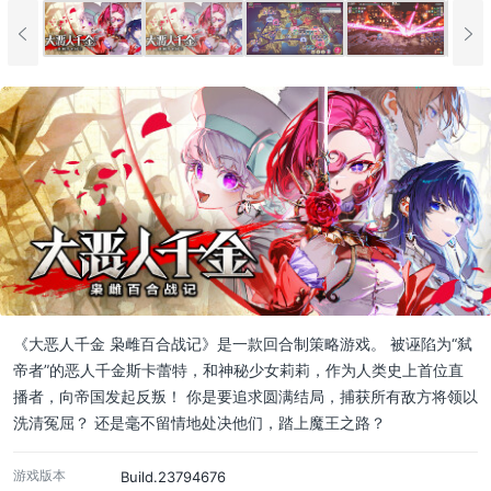
《大恶人千金 枭雌百合战记》是一款回合制策略游戏。 被诬陷为“弑
帝者”的恶人千金斯卡蕾特，和神秘少女莉莉，作为人类史上首位直
播者，向帝国发起反叛！ 你是要追求圆满结局，捕获所有敌方将领以
洗清冤屈？ 还是毫不留情地处决他们，踏上魔王之路？
游戏版本
Build.23794676