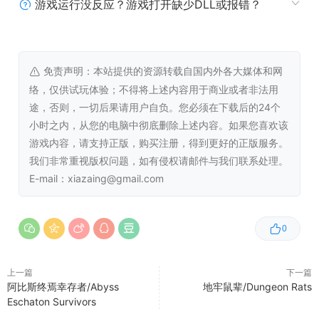
游戏运行没反应？游戏打开缺少DLL或报错？
借由（可能是）全球首创的啮齿动物编辑器，你可以在游戏
中自由定制专属于你的萌宠。从鼻子到尾巴，每个细节都由
你掌控，打造出最适合陪伴你的理想小伙伴
免责声明：本站提供的资源转载自国内外各大媒体和网
络，仅供试玩体验；不得将上述内容用于商业或者非法用
途，否则，一切后果请用户自负。您必须在下载后的24个
小时之内，从您的电脑中彻底删除上述内容。如果您喜欢该
游戏内容，请支持正版，购买注册，得到更好的正版服务。
我们非常重视版权问题，如有侵权请邮件与我们联系处理。
E-mail：xiazaing@gmail.com
0
特色：
上一篇
下一篇
阿比斯终焉幸存者/Abyss
地牢鼠辈/Dungeon Rats
Eschaton Survivors
创新的数织（Nonogram）玩法：体验与众不同的解