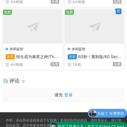
免费
免费
4小时前
4小时前
直播者友好：“直播者模式”可关闭带有Content ID标
记的音乐，让直播更加顺畅。
荐
免费
免费
系统需求
Windows
休闲益智
休闲益智
最低配置:
转生成为暴君之神/That
60秒！重制版/60 Seco
首发
更新
Time I Got Reincarnated as a
nds! Reatomized
需要 64 位处理器和操作系统
免费
免费
4小时前
1天前
Tyrant God
操作系统:
Windows 10
处理器:
Intel Core i7-8550U (4 * 1800), or
评论
0
AMD A8-3850 (4 * 2900), or equivalent
内存:
4 GB RAM
请先
登录
显卡:
Intel HD Graphics 620 or Radeon R7
250 (2048 VRAM)
存储空间:
需要 1 GB 可用空间
升级了 年费赞助
声明：本站所有游戏来源于互联网！若侵犯到您的权益，请联系站长，我们将
推荐配置:
及时处理。若您需要使用非免费的软件或服务，请购买正版授权并合法使用。
购买了
亚洲之子：东方之乡/Son Of Asia