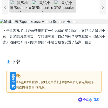
关于此游戏 你是否曾梦想拥有一个温馨的家？现在，欢迎加入鼠织小
家，让梦想照进现实！ 梦想拥有属于自己的家？现在就加入《鼠织小
家》项目吧！ 你刚刚为你的小小啮齿朋友安置了新家，但是……
下载
免
下
立
重要通知
费
载
即
为防止链接经常被吞，暂时先用手机扫码保存后可在电脑端下
下
价
载
载，网盘内容会自动同步。
格
夸克
百度