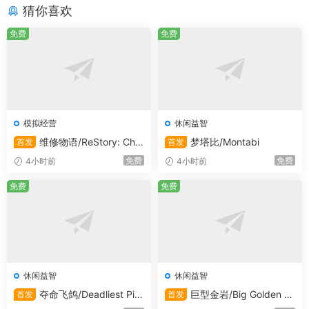
猜你喜欢
谜乐趣。
免费
免费
轻松解谜，无时间压力：特别照顾新手玩家，让每个
人都能享受游戏。
逻辑辅助系统：预览可能的答案，助您一臂之力。
模拟经营
休闲益智
丰富的家具选择：用数百种独特家具装饰您的家，打
造理想中的居住空间。
维修物语/ReStory: Chill
梦塔比/Montabi
首发
首发
Electronics Repairs
免费
免费
4小时前
4小时前
个性化啮齿动物：使用各种饰品创建并定制您的啮齿
免费
免费
动物朋友。
自定义用户界面：利用由Eon制作的可解锁贴纸，让
您的游戏界面焕然一新。
获取Nini的智慧：从Home Squeak Home Inc.的老板
休闲益智
休闲益智
Nini那里获得宝贵的提示和知识。
夺命飞鸽/Deadliest Pig
巨型金岩/Big Golden R
首发
首发
eon
ock