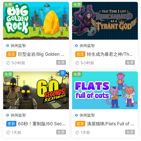
免费
免费
休闲益智
休闲益智
巨型金岩/Big Golden R
转生成为暴君之神/That
首发
首发
ock
Time I Got Reincarnated as a
免费
免费
5小时前
5小时前
Tyrant God
荐
免费
免费
休闲益智
休闲益智
60秒！重制版/60 Seco
满屋猫咪/Flats Full of C
更新
首发
nds! Reatomized
ats
免费
免费
1天前
1天前