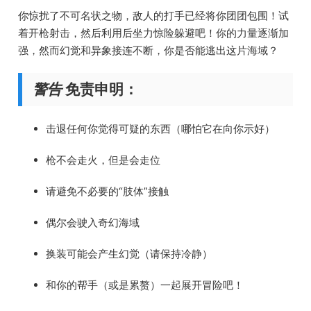
你惊扰了不可名状之物，敌人的打手已经将你团团包围！试
着开枪射击，然后利用后坐力惊险躲避吧！你的力量逐渐加
强，然而幻觉和异象接连不断，你是否能逃出这片海域？
警告
免责申明：
击退任何你觉得可疑的东西（哪怕它在向你示好）
枪不会走火，但是会走位
请避免不必要的“肢体”接触
偶尔会驶入奇幻海域
换装可能会产生幻觉（请保持冷静）
和你的帮手（
或是累赘
）一起展开冒险吧！