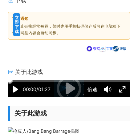
下载
免
下
立
重要通知
费
载
即
为防止链接经常被吞，暂时先用手机扫码保存后可在电脑端下
下
价
载
载，网盘内容会自动同步。
格
夸克
百度
正版
关于此游戏
03:40:39
50%
75%
100%
00:00/01:27
倍速
关于此游戏