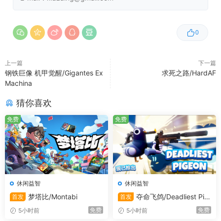
0
上一篇
下一篇
钢铁巨像 机甲觉醒/Gigantes Ex
求死之路/HardAF
Machina
猜你喜欢
免费
免费
休闲益智
休闲益智
梦塔比/Montabi
夺命飞鸽/Deadliest Pig
首发
首发
eon
免费
免费
5小时前
5小时前