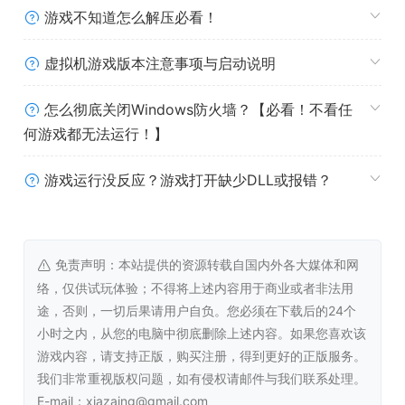
处理器:
Intel Core i5-2300, 2.8 GHzor AMD
游戏不知道怎么解压必看！
FX-4350, 4.2 GHz
内存:
4 GB RAM
虚拟机游戏版本注意事项与启动说明
显卡:
NVIDIA GeForce 8800 GT, 512 MB or
AMD Radeon HD 6570, 1 GB DirectX 版本:
怎么彻底关闭Windows防火墙？【必看！不看任
9.0
何游戏都无法运行！】
DirectX 版本:
9.0
存储空间:
需要 500 MB 可用空间
游戏运行没反应？游戏打开缺少DLL或报错？
推荐配置:
操作系统:
Windows 10+
免责声明：本站提供的资源转载自国内外各大媒体和网
处理器:
Intel Core i5-3470, 3.2 GHzorAMD
络，仅供试玩体验；不得将上述内容用于商业或者非法用
FX-6300, 3.5 GHz
途，否则，一切后果请用户自负。您必须在下载后的24个
内存:
8 GB RAM
小时之内，从您的电脑中彻底删除上述内容。如果您喜欢该
DirectX 版本:
11
游戏内容，请支持正版，购买注册，得到更好的正版服务。
存储空间:
需要 500 MB 可用空间
我们非常重视版权问题，如有侵权请邮件与我们联系处理。
E-mail：xiazaing@gmail.com