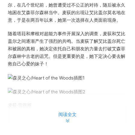
尔，在几个世纪前，她曾遭受过不公正的对待，随后被永久
地困在艾森菲尔森林当中。麦荻的出现让艾比盖尔莫名地在
意，于是在两百年以来，她第一次选择在人类面前现身。
随着塔菈和摩根对超能力事件开展深入的调查，麦荻和艾比
盖尔之间逐渐产生了强烈的共鸣。当麦荻了解艾比盖尔死亡
和被困的真相，她决定依托自己和朋友的力量去打破艾森菲
尔森林中古老的诅咒。但是更重要的是，她下定决心要去解
救自己心爱的妹子！
麦荻·雷恩斯
作为一名兼职经理，兼职视频剪辑以及全职保姆，麦荻的工
阅读全文
作就是收拾好友的各种烂摊子。