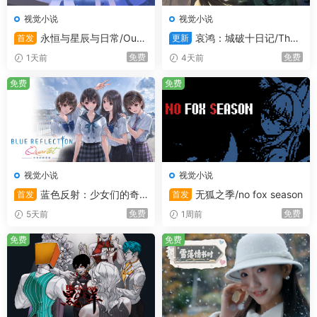
视觉小说
视觉小说
永恒与星辰与日常/Our
哀鸿：城破十日记/The
首发
更新
Brief Eternity
Weeping Swan: Ten Days of
免费
免费
1天前
4天前
the City’s Fall
摩根·费希尔
免费
免费
作为《塔菈秀》的死忠粉以及镇长的女儿，摩根是个……与
众不同的人。不在经营那间几乎空无一人的小古董店的时
候，她经常会在森林中连续消失好几天。再加上她对传统社
会制度的抵制，摩根在小镇的名声可谓声名狼藉。
然而，这种抵抗不仅仅只是一种反叛行为：摩根知道艾森菲
视觉小说
视觉小说
尔深处盘踞着某些邪恶的事物，而且在揭开事物真相之前，
蓝色反射：少女们的奇
无狐之季/no fox season
首发
首发
她绝不会就此罢休！
迹/BLUE REFLECTION Quart
免费
免费
5天前
1周前
et
免费
免费
游戏功能：