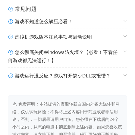
常见问题
游戏不知道怎么解压必看！
虚拟机游戏版本注意事项与启动说明
怎么彻底关闭Windows防火墙？【必看！不看任
艾比盖尔
何游戏都无法运行！】
在过去两个世纪中，这位年轻女幽灵一直都在艾森菲尔森林
中出没。这个幽灵的名字叫做艾比盖尔，她受困于古老的咒
游戏运行没反应？游戏打开缺少DLL或报错？
语，随后这个善良、顽皮的灵魂便被强行困在森林之中。
这两百年来，她一直都希望过上不同的生活，但诅咒却给她
带来了难以忍受的孤独，并让她萌生出了无法抗拒的愿望。
免责声明：本站提供的资源转载自国内外各大媒体和网
这一次，她终于能向别人倾诉自己的内心。
络，仅供试玩体验；不得将上述内容用于商业或者非法用
途，否则，一切后果请用户自负。您必须在下载后的24个
小时之内，从您的电脑中彻底删除上述内容。如果您喜欢该
游戏内容，请支持正版，购买注册，得到更好的正版服务。