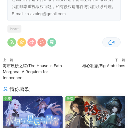
我们非常重视版权问题，如有侵权请邮件与我们联系处理。
E-mail：xiazaing@gmail.com
heart
塔菈·布莱克
0
根据她自己的话来说，塔菈是世界上最受欢迎的超自然播客
UP之一！她总是充满了魅力和无限的活力。这个家伙有点自
上一篇
下一篇
以为是，无所畏惧，总是追求新的事物。这种性格经常让她
海市蜃楼之馆/The House in Fata
雄心壮志/Big Ambitions
变成麻烦体质：不管是无止境的调情，小打小闹的犯罪行为
Morgana: A Requiem for
或者纯粹的没头脑举措，塔菈的身边的混乱总是剪不断，理
Innocence
还乱。
猜你喜欢
免费
免费