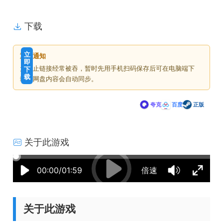
下载
免
下
立
重要通知
费
载
即
为防止链接经常被吞，暂时先用手机扫码保存后可在电脑端下
下
价
载
载，网盘内容会自动同步。
格
夸克
百度
正版
关于此游戏
10:55:35
50%
75%
100%
00:00/01:59
倍速
关于此游戏