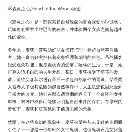
《森灵之心》是一部探索超自然现象的百合视觉小说游戏，
玩家将会探索尘封已久的秘密，并体验两个女孩之间超越生
死的爱恋。
多年来，麦荻一直帮助好朋友塔菈打理一档超自然事件播
客，她一直为好友担任着商务经理和编辑的角色。虽然播客
很受观众欢迎，但是麦荻真的受够了这样的生活，于是，她
打算去追求自己的人生梦想。某日，麦荻接受了塔菈的邀
请，前往艾森菲尔进行最后一次超自然事件的调查。结果两
人被卷入了极其危险的超自然事件中，人生轨迹也因此受到
了极大的改变。她们在那次调查期间遇见了一个奇怪的女生
摩根，对方声称自己能够证明超自然事件的存在。在摩根的
带领下，麦荻和塔菈见到了前所未闻的景象。
然而，在这些奇幻的现象中，麦荻被某种从未见过的东西吸
引住了——那是一位年轻的女性鬼魂。这位鬼魂正是艾比盖