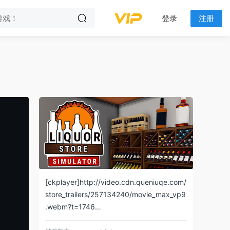
登录
注册
[ckplayer]http://video.cdn.queniuqe.com/
store_trailers/257134240/movie_max_vp9
.webm?t=1746…