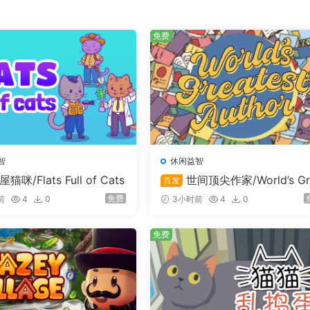
免费
智
休闲益智
猫咪/Flats Full of Cats
世间顶尖作家/World’s Gr
首发
test Author
要雇用员工来协助经营。
免费
前
4
0
3小时前
4
0
免费