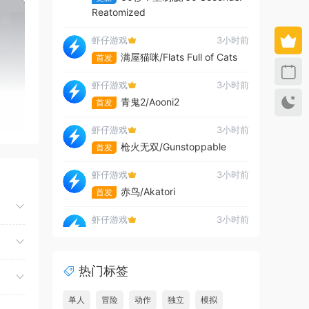
Reatomized
虾仔游戏
3小时前
满屋猫咪/Flats Full of Cats
首发
虾仔游戏
3小时前
青鬼2/Aooni2
首发
虾仔游戏
3小时前
枪火无双/Gunstoppable
首发
虾仔游戏
3小时前
赤鸟/Akatori
首发
虾仔游戏
3小时前
杀死影子/Kill The Shadow
首发
虾仔游戏
3小时前
热门标签
世间顶尖作家/World’s
首发
Greatest Author
单人
冒险
动作
独立
模拟