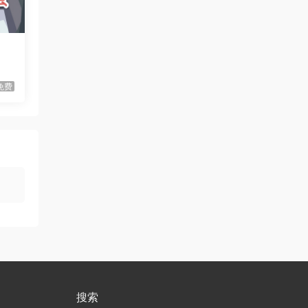
Time!
虾仔游戏
3小时前
放置恶魔/Idle Inferno
首发
虾仔游戏
11小时前
免费
不是虚拟机版本
红色沙漠/Cri…
gjgwowxz
12小时前
虚拟机版本的吗？
红色沙漠/Cri…
1****z
2天前
升级了 长期赞助
VIP
1*********4
3天前
升级了 长期赞助
VIP
u***********7
5天前
升级了 长期赞助
VIP
搜索