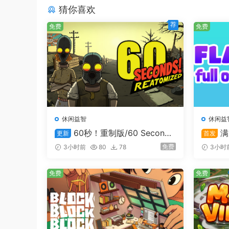
猜你喜欢
荐
免费
免费
人员管理
休闲益智
休闲益
60秒！重制版/60 Second
满屋
更新
首发
s! Reatomized
开始时您需要亲力亲为。但随着商店发展，您将需
免费
3小时前
80
78
3小时
免费
免费