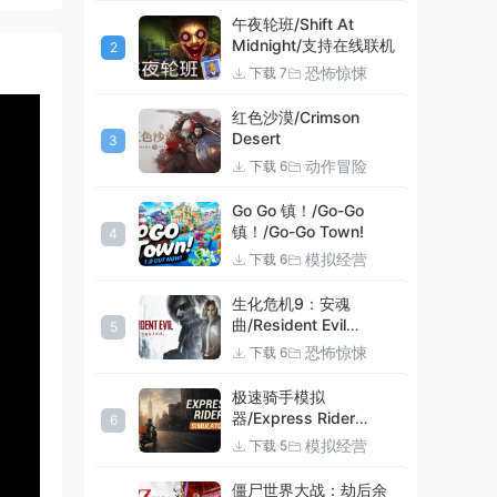
午夜轮班/Shift At
Midnight/支持在线联机
2
恐怖惊悚
下载 7
2:30
红色沙漠/Crimson
Desert
3
动作冒险
下载 6
Go Go 镇！/Go-Go
镇！/Go-Go Town!
4
模拟经营
下载 6
生化危机9：安魂
曲/Resident Evil
5
Requiem
恐怖惊悚
下载 6
极速骑手模拟
器/Express Rider
6
Simulator
模拟经营
下载 5
僵尸世界大战：劫后余