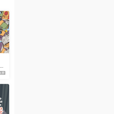
虾仔游戏
3小时前
牧场征途/Ranchbound
首发
虾仔游戏
3小时前
惊悚故事：畸怪见闻/Scary
首发
Stories: Grotesque
虾仔游戏
3小时前
黑夜轮回/Re:Night
首发
虾仔游戏
3小时前
ea
IL2捍卫雄鹰：朝鲜战
首发
免费
争/Korea. IL-2 Series
虾仔游戏
3小时前
血月幸存者/Bloodmoon
首发
Survivors
虾仔游戏
3小时前
伐木时刻/It’s Chopping
首发