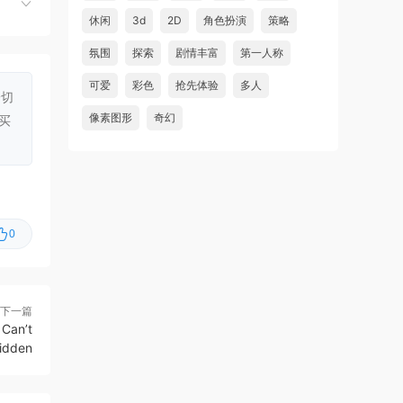
虾仔游戏
3小时前
休闲
3d
2D
角色扮演
策略
方块方块方块/Block Block
首发
氛围
探索
剧情丰富
第一人称
Block
可爱
彩色
抢先体验
多人
一切
虾仔游戏
3小时前
像素图形
奇幻
买
迷宫村庄/Mazey Village
首发
虾仔游戏
3小时前
诡秘异闻：守望者/Uncanny
首发
Tales: The Watcher
0
虾仔游戏
3小时前
神与杀戮/Gods & Gore
首发
虾仔游戏
3小时前
下一篇
超翼战骑艾斯提
首发
Can’t
克/Changeable Guardian ESTIQUE
Hidden
虾仔游戏
3小时前
猫猫乱捣蛋/Cat Chaos
首发