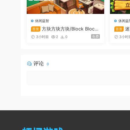
休闲益智
休闲益
方块方块方块/Block Block
迷
首发
首发
Block
免费
3小时前
2
0
3小时
评论
0
自定义装潢
更改墙壁、天花板和地板的颜色。让您的商店独一