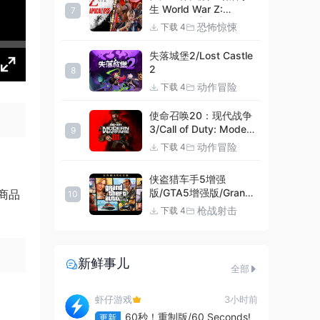
生 World War Z:
7
Aftermath |官方中文
恐怖惊悚
下载 4
09.27.24 v20240924
集成DLCs 赠多项修改器
失落城堡2/Lost Castle
+赠999等级.荣誉技能.
2
8
紫色荣誉头框.荣誉枪械
动作冒险
下载 4
技能.解锁存档 解压即玩
使命召唤20：现代战争
3/Call of Duty: Modern
9
Warfare III
动作冒险
下载 4
侠盗猎车手5增强
版/GTA5增强版/Grand
商品
10
Theft Auto V
枪战射击
下载 4
Enhanced
新鲜事儿
全部
虾仔游戏
3小时前
60秒！重制版/60 Seconds!
更新