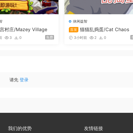
智
休闲益智
宫村庄/Mazey Village
猫猫乱捣蛋/Cat Chaos
首发
免费
前
3
0
3小时前
2
0
请先
登录
我们的优势
友情链接
无二。