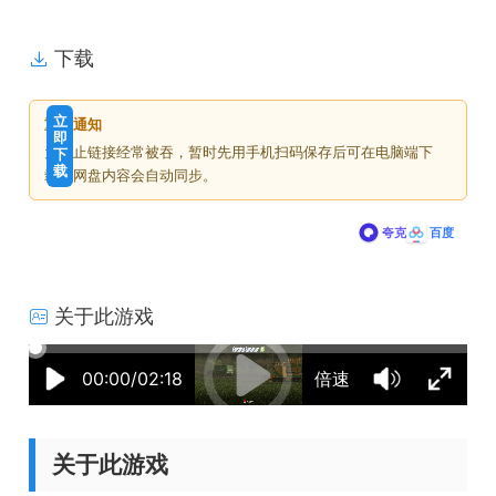
下载
免
下
立
重要通知
费
载
即
为防止链接经常被吞，暂时先用手机扫码保存后可在电脑端下
下
价
载
载，网盘内容会自动同步。
格
夸克
百度
关于此游戏
13:52:08
50%
75%
100%
00:00/02:18
倍速
关于此游戏