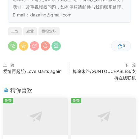
借助先进的GPS辅助转向和经过改进的自动化功能，农耕操
我们非常重视版权问题，如有侵权请邮件与我们联系处理。
作变得更加精准高效。在游戏中，你可以操控来自150多个
E-mail：xiazaing@gmail.com
国际顶级品牌的400多种真实载具和工具，这些品牌涵盖了
Case IH、CLAAS、Fendt、John Deere、Kubota、
Massey Ferguson、New Holland、Valtra等知名农业机械
三农
农业
模拟农场
品牌。你可以自由选择自己喜爱的品牌设备，也可以大胆探
0
索令人兴奋的新技术，体验不同品牌和技术带来的独特农耕
感受。
上一篇
下一篇
爱情再起航/Love starts again
枪途末路/GUNTOUCHABLES/支
持在线联机
农务体验质量提升
猜你喜欢
《Farming Simulator 25》进行了全面的技术升级，让你能
免费
免费
够更加亲近田野和大自然。游戏采用了最新的GIANTS
Engine 10，在画质上有了显著提升，细腻的画面将农场的
每一处细节都展现得淋漓尽致；同时，物理效果也更加逼
真，为你带来更臻完美的视觉体验。此外，游戏还带来了改
进的可及性和增强功能，无论你是刚刚踏入农场经营领域的