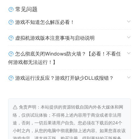
亚洲农业、新作物和牲畜
常见问题
游戏不知道怎么解压必看！
《Farming Simulator 25》在作物种类上进行了丰富和拓
展，如今可种植的作物多达25种。你可以在精心保水的稻田
虚拟机游戏版本注意事项与启动说明
里尝试种植两种不同品种的水稻，感受亚洲独特的水稻种植
文化。此外，还新增了菠菜、豌豆和四季豆等作物，为你的
怎么彻底关闭Windows防火墙？【必看！不看任
种植选择增添了更多多样性。各种不同的树种以及温室蔬菜
何游戏都无法运行！】
的加入，进一步丰富了农场的作物品种。随着亚洲农业内容
的融入，你将能够操作更多具有亚洲特色的农业设备在广袤
游戏运行没反应？游戏打开缺少DLL或报错？
的田野间自由穿梭。在畜舍和牧场里，除了原有的牛、羊、
猪、鸡和马等常见牲畜外，现在还新添了水牛和山羊，以及
它们可爱的幼崽，让你的农场更加生机勃勃。
免责声明：本站提供的资源转载自国内外各大媒体和网
络，仅供试玩体验；不得将上述内容用于商业或者非法用
真实的机械——GPS已激活！
途，否则，一切后果请用户自负。您必须在下载后的24个
小时之内，从您的电脑中彻底删除上述内容。如果您喜欢该
游戏内容，请支持正版，购买注册，得到更好的正版服务。