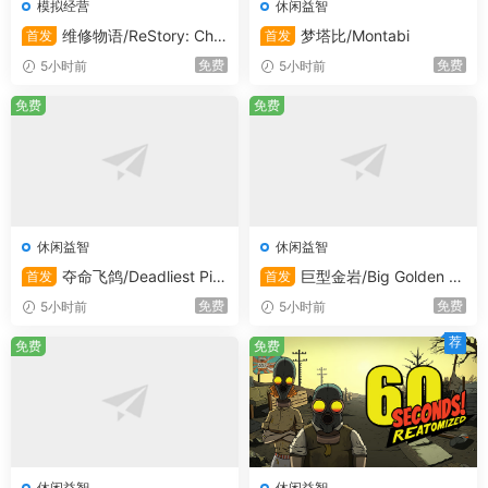
模拟经营
休闲益智
新手农夫，还是经验丰富的资深农场主，都能在这里找到属
维修物语/ReStory: Chill
梦塔比/Montabi
首发
首发
于自己的乐趣和挑战。如果这些还不能满足你对游戏的期
Electronics Repairs
免费
免费
5小时前
5小时前
待，你还可以从游戏内的ModHub下载经过开发人员严格测
试的用户作品，进一步拓展游戏的内容和玩法。
免费
免费
系统需求
Windows 最低配置:
休闲益智
休闲益智
需要 64 位处理器和操作系统
夺命飞鸽/Deadliest Pig
巨型金岩/Big Golden R
首发
首发
eon
ock
操作系统:
Windows 10（64位）
免费
免费
5小时前
5小时前
处理器:
Intel Core i5-6400、AMD Ryzen 5 1400 或
荐
免费
免费
更高性能的处理器
内存:
8 GB RAM
显卡:
Nvidia GeForce GTX 1050Ti、AMD Radeon
RX 470 显卡或更高性能的显卡（至少 3GB 显存，支
持 DX12）
休闲益智
休闲益智