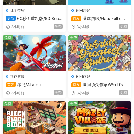
休闲益智
休闲益智
60秒！重制版/60 Seco
满屋猫咪/Flats Full of C
更新
首发
nds! Reatomized
ats
免费
免费
3小时前
3小时前
免费
免费
动作冒险
休闲益智
赤鸟/Akatori
世间顶尖作家/World’s G
首发
首发
reatest Author
免费
免费
3小时前
3小时前
免费
免费