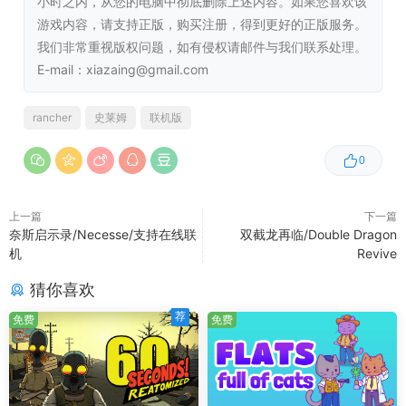
小时之内，从您的电脑中彻底删除上述内容。如果您喜欢该
游戏内容，请支持正版，购买注册，得到更好的正版服务。
Windows 系统推荐配置
我们非常重视版权问题，如有侵权请邮件与我们联系处理。
E-mail：xiazaing@gmail.com
需要 64 位处理器和操作系统
操作系统:
Windows 10 64-bit
rancher
史莱姆
联机版
处理器:
Intel i5-8400 / AMD Ryzen 5 1500X
内存:
16 GB RAM
0
显卡:
NVIDIA GeForce RTX 2070 / AMD RX 5700
DirectX 版本:
11
上一篇
下一篇
存储空间:
需要 8 GB 可用空间
奈斯启示录/Necesse/支持在线联
双截龙再临/Double Dragon
机
Revive
猜你喜欢
荐
免费
免费