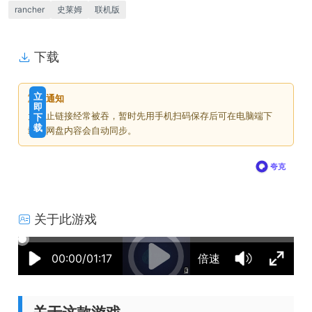
rancher
史莱姆
联机版
下载
免
下
立
重要通知
费
载
即
为防止链接经常被吞，暂时先用手机扫码保存后可在电脑端下
下
价
载
载，网盘内容会自动同步。
格
夸克
关于此游戏
15:03:37
50%
75%
100%
00:00/01:17
倍速