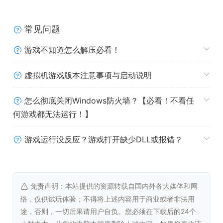
集来的彩虹岛资源，就能够升级自己的真空枪，建造新的装
置以及扩张温室。随着温室的不断发展和升级，玩家可以解
常见问题
锁更多的功能和玩法，让自己的牧场变得更加繁荣。同时，
这也需要玩家合理规划资源，制定合适的发展策略。
游戏不知道怎么解压必看！
系统需求
虚拟机游戏版本注意事项与启动说明
怎么彻底关闭Windows防火墙？【必看！不看任
Windows 系统最低配置
何游戏都无法运行！】
需要 64 位处理器和操作系统
游戏运行没反应？游戏打开缺少DLL或报错？
操作系统:
Windows 10 64-bit
处理器:
Intel Core i5-2500K / AMD FX-6300
内存:
8 GB RAM
显卡:
NVIDIA GeForce GTX 960 2GB / AMD
免责声明：本站提供的资源转载自国内外各大媒体和网
Radeon R9 280 3GB
络，仅供试玩体验；不得将上述内容用于商业或者非法用
DirectX 版本:
11
途，否则，一切后果请用户自负。您必须在下载后的24个
存储空间:
需要 8 GB 可用空间