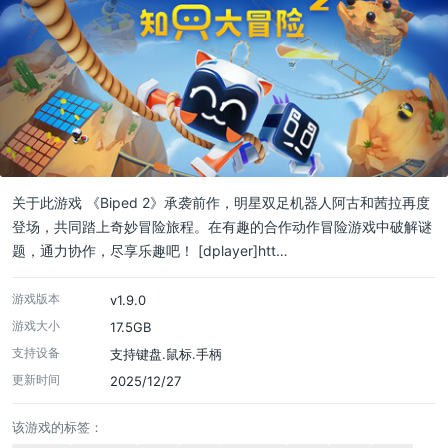
关于此游戏 《Biped 2》承袭前作，明星双足机器人阿古和茜拉再度
登场，共同踏上奇妙冒险旅程。在有趣的合作动作冒险游戏中破解谜
题，通力协作，尽享乐趣吧！ [dplayer]htt…
游戏版本
v1.9.0
游戏大小
17.5GB
支持设备
支持键盘.鼠标.手柄
更新时间
2025/12/27
该游戏的标签：