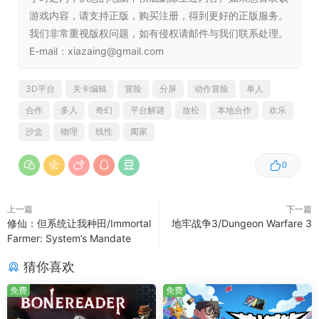
游戏内容，请支持正版，购买注册，得到更好的正版服务。
游戏玩法多种多样，有以下多种选择：
我们非常重视版权问题，如有侵权请邮件与我们联系处理。
E-mail：xiazaing@gmail.com
单人模式
由你一人独自书写传奇，在单人模式中磨炼技巧！
3D平台
关卡编辑
冒险
分屏
动作冒险
单人
双人合作模式
合作
多人
奇幻
平台解谜
放松
本地合作
欢乐
邀请朋友与你一同踏上旅途。操控两位机器人，默契
沙盒
物理
线性
阖家
配合。考验你们的技巧，在困难场景中互帮互助，因
为合作将是重中之重。
0
四人合作模式
除了以上熟悉的模式外，我们带来了全新四人合作模
上一篇
下一篇
式！四人同行，碾压困难关卡！
修仙：但系统让我种田/Immortal
地牢战争3/Dungeon Warfare 3
Farmer: System’s Mandate
猜你喜欢
0:00
/
00:04
免费
免费