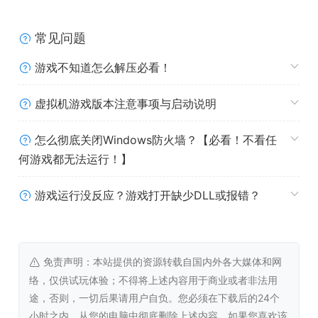
常见问题
0:00
/
00:05
游戏不知道怎么解压必看！
探索新的生物群落
虚拟机游戏版本注意事项与启动说明
未知星球上有众多无人踏足过的秘境！揭开这颗外星的神秘
怎么彻底关闭Windows防火墙？【必看！不看任
面纱，邂逅全新的角色，其中包括多种未曾发现过的元素生
何游戏都无法运行！】
物！在陌生环境中直面它们带来的挑战。放空一切，让自己
沉醉于优美景色、动人音乐、迷人环境之中！
游戏运行没反应？游戏打开缺少DLL或报错？
0:00
/
00:05
免责声明：本站提供的资源转载自国内外各大媒体和网
络，仅供试玩体验；不得将上述内容用于商业或者非法用
单人、双人、四人游玩
途，否则，一切后果请用户自负。您必须在下载后的24个
小时之内，从您的电脑中彻底删除上述内容。如果您喜欢该