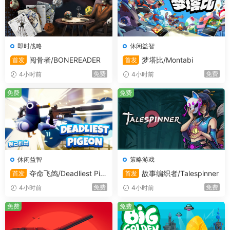
玩出花样
秀出你的创意！搜寻宝藏也好，购买稀奇古怪的帽子也好
即时战略
休闲益智
——用不同的打扮给新朋友开开眼！你可以特立独行或者是
阅骨者/BONEREADER
梦塔比/Montabi
首发
首发
选择和朋友搭对的外貌。
免费
免费
4小时前
4小时前
免费
免费
0:00
/
00:05
创造你的独特旅程
休闲益智
策略游戏
夺命飞鸽/Deadliest Pig
故事编织者/Talespinner
首发
首发
已经通关但意犹未尽？在Steam创意工坊里设计你自己的关
eon
免费
免费
4小时前
4小时前
卡吧！把你的创意共享给游戏社区，还可以游玩别人的创意
关卡！想象不设限——寻找乐趣的路上，你无人可挡！
免费
免费