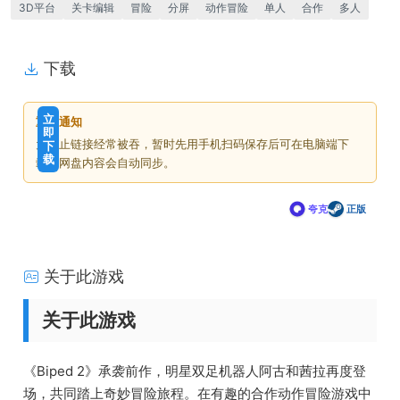
3D平台
关卡编辑
冒险
分屏
动作冒险
单人
合作
多人
下载
免
下
立
重要通知
费
载
即
为防止链接经常被吞，暂时先用手机扫码保存后可在电脑端下
下
价
载
载，网盘内容会自动同步。
格
夸克
正版
关于此游戏
关于此游戏
《Biped 2》承袭前作，明星双足机器人阿古和茜拉再度登
场，共同踏上奇妙冒险旅程。在有趣的合作动作冒险游戏中