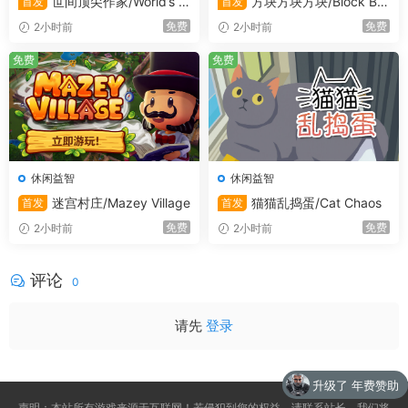
世间顶尖作家/World’s G
方块方块方块/Block Blo
首发
首发
reatest Author
ck Block
免费
免费
2小时前
2小时前
免费
免费
休闲益智
休闲益智
迷宫村庄/Mazey Village
猫猫乱捣蛋/Cat Chaos
首发
首发
免费
免费
2小时前
2小时前
评论
0
请先
登录
升级了 年费赞助
声明：本站所有游戏来源于互联网！若侵犯到您的权益，请联系站长，我们将