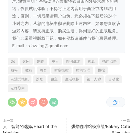
免责声明：本站提供的资源转载自国内外各大媒体和网
络，仅供试玩体验；不得将上述内容用于商业或者非法用
最低配置:
途，否则，一切后果请用户自负。您必须在下载后的24个
小时之内，从您的电脑中彻底删除上述内容。如果您喜欢该
操作系统:
Windows 10, 11
游戏内容，请支持正版，购买注册，得到更好的正版服务。
处理器:
i3
我们非常重视版权问题，如有侵权请邮件与我们联系处理。
内存:
4 GB RAM
E-mail：xiazaing@gmail.com
显卡:
AMD Radeon (TM) Graphics 512MB
存储空间:
需要 2 GB 可用空间
3d
休闲
制作
单人
即时战术
拟真
指向点击
放松
教程
教育
时空操控
时间管理
模拟
推荐配置:
沉浸式模拟
沙盒
独立
生活模拟
第一人称
自动化
操作系统:
Windows 10, 11
选择取向
处理器:
i5
内存:
8 GB RAM
0
显卡:
NVIDIA GeForce GTX 1060 or
equivalent
上一篇
下一篇
存储空间:
需要 4 GB 可用空间
人工智能的选择/Heart of the
烘焙咖啡馆模拟器/Bakery Cafe
Machine
Simulator