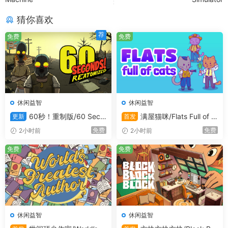
猜你喜欢
荐
免费
免费
休闲益智
休闲益智
60秒！重制版/60 Seco
满屋猫咪/Flats Full of C
更新
首发
nds! Reatomized
ats
免费
免费
2小时前
2小时前
免费
免费
休闲益智
休闲益智