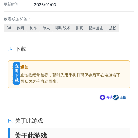
更新时间
2026/01/03
该游戏的标签：
3d
休闲
制作
单人
即时战术
拟真
指向点击
放松
下载
免
下
立
重要通知
费
载
即
为防止链接经常被吞，暂时先用手机扫码保存后可在电脑端下
下
价
载
载，网盘内容会自动同步。
格
夸克
正版
关于此游戏
关于此游戏