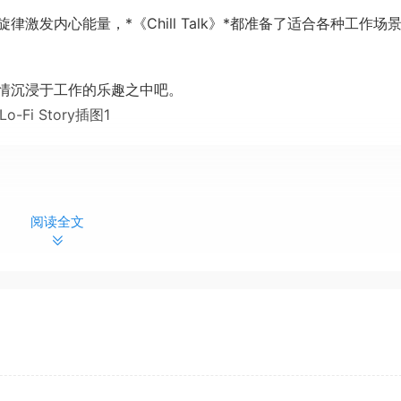
发内心能量，*《Chill Talk》*都准备了适合各种工作场
情沉浸于工作的乐趣之中吧。
音，让自己的神经沉浸于如置身原野般的宁静中。
阅读全文
围。