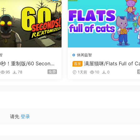
珍贵时光」，彼此的关系将逐渐加深。当她足够信任你时，也许
智
休闲益智
0秒！重制版/60 Second
满屋猫咪/Flats Full of C
首发
tomized
免费
95
78
1天前
10
0
请先
登录