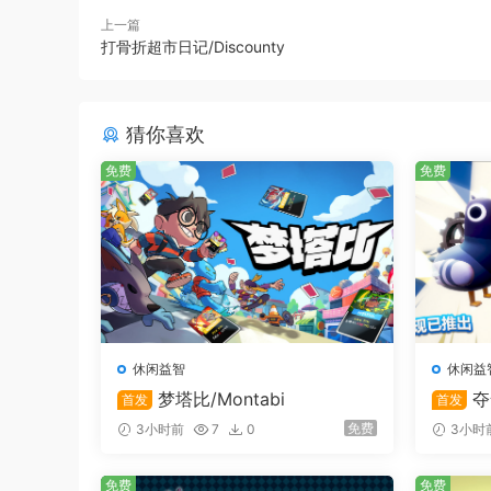
上一篇
打骨折超市日记/Discounty
猜你喜欢
免费
免费
休闲益智
休闲益
梦塔比/Montabi
夺
首发
首发
免费
3小时前
7
0
3小时
免费
免费