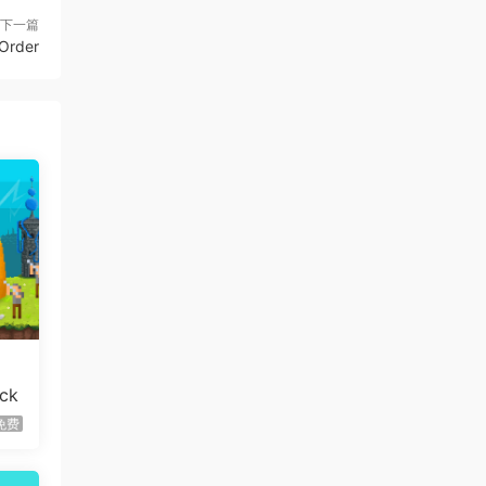
下一篇
虾仔游戏
1天前
Order
60秒！重制版/60 Seconds!
更新
Reatomized
虾仔游戏
1天前
满屋猫咪/Flats Full of Cats
首发
虾仔游戏
1天前
青鬼2/Aooni2
首发
虾仔游戏
1天前
枪火无双/Gunstoppable
首发
虾仔游戏
1天前
赤鸟/Akatori
首发
ck
虾仔游戏
1天前
免费
杀死影子/Kill The Shadow
首发