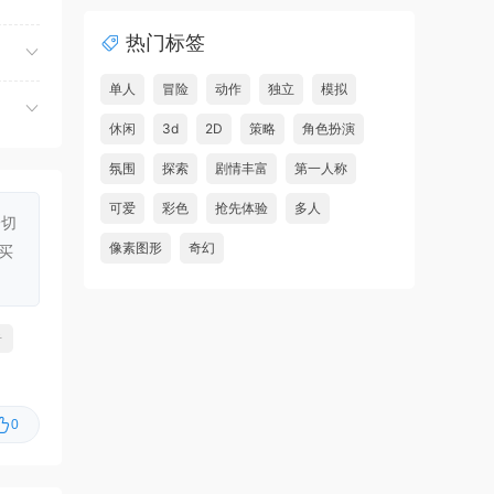
夺命飞鸽/Deadliest Pigeon
首发
热门标签
虾仔游戏
3小时前
故事编织者/Talespinner
首发
单人
冒险
动作
独立
模拟
虾仔游戏
3小时前
休闲
3d
2D
策略
角色扮演
铁巢重炮/IRON NEST: Heavy
首发
氛围
探索
剧情丰富
第一人称
Turret Simulator
可爱
彩色
抢先体验
多人
一切
虾仔游戏
3小时前
像素图形
奇幻
买
巨型金岩/Big Golden Rock
首发
虾仔游戏
3小时前
阿尔帕冈/ALPARGUN
首发
击
虾仔游戏
3小时前
转生成为暴君之神/That Time
首发
I Got Reincarnated as a Tyrant …
0
u***********1
5小时前
升级了 长期赞助
VIP