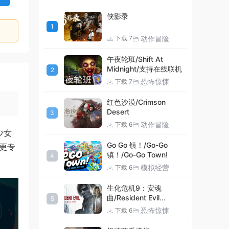
侠影录
1
动作冒险
下载 7
午夜轮班/Shift At
Midnight/支持在线联机
2
恐怖惊悚
下载 7
红色沙漠/Crimson
Desert
3
动作冒险
下载 6
少女
Go Go 镇！/Go-Go
己更专
镇！/Go-Go Town!
4
模拟经营
下载 6
生化危机9：安魂
曲/Resident Evil
5
Requiem
恐怖惊悚
下载 6