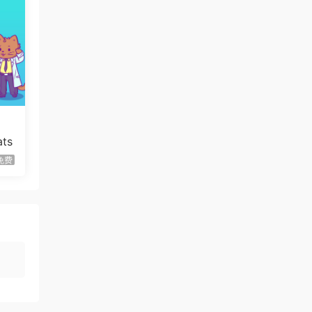
虾仔游戏
1天前
世间顶尖作家/World’s
首发
Greatest Author
虾仔游戏
1天前
会对
方块方块方块/Block Block
首发
Block
虾仔游戏
1天前
迷宫村庄/Mazey Village
ats
首发
免费
虾仔游戏
1天前
不是虚拟机版本
红色沙漠/Cri…
gjgwowxz
1天前
虚拟机版本的吗？
红色沙漠/Cri…
1****z
3天前
升级了 长期赞助
VIP
1*********4
4天前