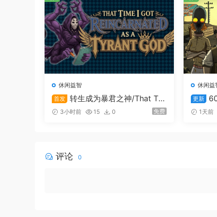
文学少女聪音内心的秘密
在工作的休息时间与聪音交流吧！随着你们共度「
你敞开心扉……
休闲益智
休闲益
转生成为暴君之神/That Ti
6
首发
更新
me I Got Reincarnated as a Tyr
s! Rea
免费
3小时前
15
0
1天前
ant God
评论
0