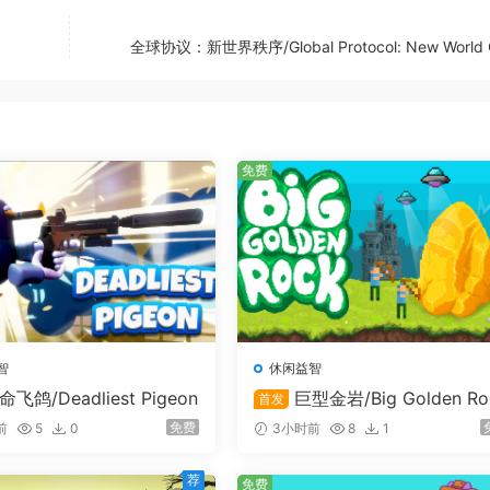
全球协议：新世界秩序/Global Protocol: New World 
免费
智
休闲益智
命飞鸽/Deadliest Pigeon
巨型金岩/Big Golden Ro
首发
免费
前
5
0
3小时前
8
1
荐
免费