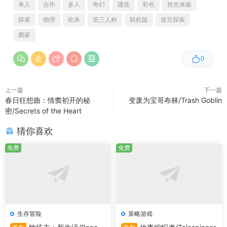
单人
合作
多人
奇幻
建造
彩色
抢先体验
探索
物理
砍杀
第三人称
联机版
迷宫探索
经营奇幻商店
阖家
0
上一篇
下一篇
春日狂想曲：情窦初开的秘
变废为宝哥布林/Trash Goblin
密/Secrets of the Heart
将不起眼的小店发展成全境顾客都争相前往的热闹之地。补
猜你喜欢
充货架、完成订单，在此期间你的商品种类会越来越丰富，
免费
免费
名声也越来越响亮，进而成为天空中最赚钱（且独此一家）
的商店。
与神秘生物成为队友
生存冒险
策略游戏