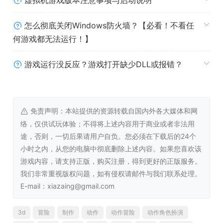
虚拟机游戏版本注意事项与启动说明
打造无尽可能
怎么彻底关闭Windows防火墙？【必看！不看任
何游戏都无法运行！】
游戏运行没反应？游戏打开缺少DLL或报错？
免责声明：本站提供的资源转载自国内外各大媒体和网
络，仅供试玩体验；不得将上述内容用于商业或者非法用
途，否则，一切后果请用户自负。您必须在下载后的24个
小时之内，从您的电脑中彻底删除上述内容。如果您喜欢该
游戏内容，请支持正版，购买注册，得到更好的正版服务。
在巨大而古老的神龟“奥丁之壳”召唤你前来复兴这个世界，
我们非常重视版权问题，如有侵权请邮件与我们联系处理。
在它身上建造你的工坊。 有了可视化物品打造，再也不用
E-mail：xiazaing@gmail.com
在菜单中等待朋友了。打造种类繁多的武器、装备和强大能
力用于战斗，或将其出售以获得你旅途所需的资金。 或许
3d
冒险
制作
动作
动作冒险
动作角色扮演
有一天你甚至可以打造新世界……