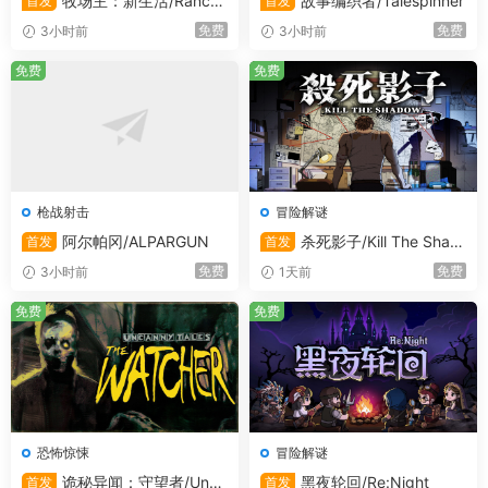
牧场主：新生活/Ranche
故事编织者/Talespinner
首发
首发
r: A new life
免费
免费
3小时前
3小时前
免费
免费
可爱的布林会在你身边协助，胃袋如无底洞的大嘴兽也将加
入，助你展开冒险。 天空虽狂野，但你无需独自面对。
枪战射击
冒险解谜
阿尔帕冈/ALPARGUN
杀死影子/Kill The Shad
首发
首发
探索野性未驯的世界
ow
免费
免费
3小时前
1天前
免费
免费
恐怖惊悚
冒险解谜
踏上冒险之旅，穿越多样的岛屿与不断变化的地下城，迎战
诡秘异闻：守望者/Unca
黑夜轮回/Re:Night
首发
首发