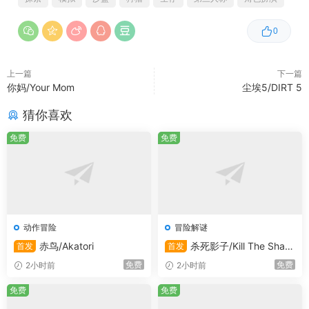
面对不同的对手，你可以灵活制定自己的战斗风格。用大锤
0
重击猫科动物脆弱的头骨，给予致命一击；或是用长矛和弓
箭穿透飞禽引以为傲的羽翼，让它们失去飞行能力。即便你
上一篇
下一篇
是利爪拳套的忠实爱好者，也能在拳击大师和背刺高手之间
你妈/Your Mom
尘埃5/DIRT 5
找到属于自己的独特风格，享受战斗的乐趣。
猜你喜欢
广袤丰富的多文明世界
免费
免费
在《Soulmask》的世界里，你将有机会漫游于一个广袤无
垠的多文明世界。这里有茂密的雨林、奔腾的河流、广袤的
沙漠、高耸的高原、泥泞的沼泽、炽热的火山和皑皑的雪
山，每一个地区都有其独特的气候和生物。你需要在这些不
动作冒险
冒险解谜
同的环境中努力生存，挑战自然的极限。
赤鸟/Akatori
杀死影子/Kill The Shad
首发
首发
ow
免费
免费
2小时前
2小时前
除了自然景观，这个世界还遍布着许多古老的废墟遗迹和恢
弘的神殿。这些遗迹似乎都与神秘的面甲、古老的文明以及
免费
免费
这个世界的秘密过往有着千丝万缕的联系。探索这些遗迹，