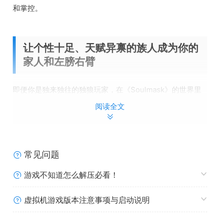
和掌控。
让个性十足、天赋异禀的族人成为你的
家人和左膀右臂
即便你是独来独往的独狼玩家，在《Soulmask》的世界里
也绝不会感到孤独无助。游戏中，几乎所有性格和天赋各异
阅读全文
的蛮人NPC都能被你招至麾下。这里有嗜血好战的战士，能
在战斗中冲锋陷阵；有灵巧敏捷的猎手，擅长追踪和狩猎；
有手艺高超的匠人，能打造各种实用的物品；甚至还有嗜好
躺平的懒虫，为你的部落增添一份别样的趣味。
常见问题
强大的AI和指令系统赋予你极高的自由度，让你可以轻松设
游戏不知道怎么解压必看！
置和管理族人们的工作内容。无论是农场的看护与采收整
理，还是流水线生产的衔接；无论是基地的巡逻保卫，还是
虚拟机游戏版本注意事项与启动说明
设施的自动维修维护，你都可以定时定点地安排得妥妥当