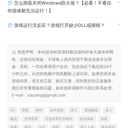
当。不必事事亲历亲为，一切却都在你的掌控之中。
怎么彻底关闭Windows防火墙？【必看！不看任
何游戏都无法运行！】
忙碌了一天后，你的族人们也有自己的生活乐趣。来一根卷
烟，或是喝一瓶小酒，放松身心；也有人会练练箭术，提升
游戏运行没反应？游戏打开缺少DLL或报错？
自己的战斗能力，之后再泡个热水澡，享受惬意时光。他们
充满个性，会在工作之余自发地找些事情做（当然，是否真
的是工作之余就不好说了，说不定会偷个小懒哦）。当他们
举办篝火舞会时，那欢快的氛围会让你不由自主地跟着起
免责声明：本站提供的资源转载自国内外各大媒体和网
舞，感受部落的温暖与活力。
络，仅供试玩体验；不得将上述内容用于商业或者非法用
途，否则，一切后果请用户自负。您必须在下载后的24个
小时之内，从您的电脑中彻底删除上述内容。如果您喜欢该
真实物理基础的多样动作战斗
游戏内容，请支持正版，购买注册，得到更好的正版服务。
我们非常重视版权问题，如有侵权请邮件与我们联系处理。
E-mail：xiazaing@gmail.com
《Soulmask》在战斗方面为玩家提供了丰富的选择。目
前，游戏中有8种风格迥异的武器，每一种武器都配套了75
3d
冒险
制作
动作冒险
单人
基地建设
多人
种不同的精通战技和特殊动作模组。这些战技和动作严格还
原了真实物理特色的体验，让你在战斗中感受到拳拳到肉、
建造
开放世界
开放世界生存制作
抢先体验
拟真
刀刀见血的刺激。
探索
模拟
沙盒
狩猎
生存
第三人称
角色扮演