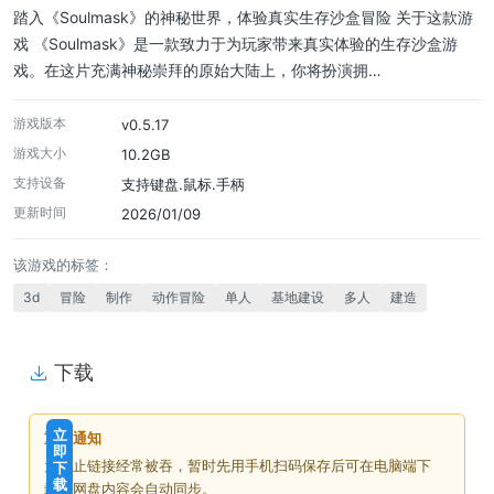
踏入《Soulmask》的神秘世界，体验真实生存沙盒冒险 关于这款游
戏 《Soulmask》是一款致力于为玩家带来真实体验的生存沙盒游
戏。在这片充满神秘崇拜的原始大陆上，你将扮演拥…
游戏版本
v0.5.17
游戏大小
10.2GB
支持设备
支持键盘.鼠标.手柄
更新时间
2026/01/09
该游戏的标签：
3d
冒险
制作
动作冒险
单人
基地建设
多人
建造
下载
免
下
立
重要通知
费
载
即
为防止链接经常被吞，暂时先用手机扫码保存后可在电脑端下
下
价
载
载，网盘内容会自动同步。
格