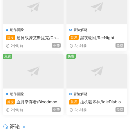
解开其中的谜团，或许就能揭开这个世界隐藏已久的秘密。
游戏提供了超过500小时以上的丰富体验内容。你可以选择
种田养猪，发展经济，成为最富饶的部落；也可以深入世界
动作冒险
冒险解谜
和遗迹的深处，追寻那永恒极境，探索未知的奥秘。一切的
超翼战骑艾斯提克/Chan
黑夜轮回/Re:Night
首发
首发
选择都掌握在你的手中，你的游戏之旅由你自己决定。
geable Guardian ESTIQUE
免费
免费
2小时前
2小时前
免费
免费
原汁原味的原始部落攻防
在《Soulmask》的世界里，生存是一场你死我活的较量。
无论是在这片土地上驻扎已久的原始部落宗族，还是四处掠
动作冒险
冒险解谜
夺的流放势力，甚至是在PVP模式（可选）下的其他玩家，
血月幸存者/Bloodmoon
挂机破坏神/IdleDiablo
首发
首发
都可能成为你的敌人。在真实物理引擎的加持下，你可以在
Survivors
峭壁上建造坚固的营寨，利用原始的武器道具和巧妙的陷阱
免费
免费
2小时前
2小时前
来征服对手。和你的族人们一起，体验最原汁原味的原始部
落攻防战，感受战争的残酷与刺激。
评论
0