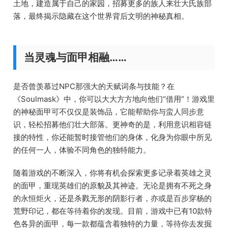
土地，建造属于自己的家园，招募更多的族人来壮大氏族部
落，最终揭示隐藏在这个世界背后文明的神秘真相。
当灵魂与面甲相融……
是否曾羡慕过NPC那强大的天赋词条与技能？在
《Soulmask》中，你可以大大方方地向他们“借用”！游戏里
的神秘面甲可不仅仅是装饰品，它能帮助你与蛮人同步意
识，轻松招募他们壮大部落。更神奇的是，利用意识相容链
接的特性，你还能暂时接管他们的身体，化身为你眼中所见
的任何一人，体验不同角色的独特能力。
随着游戏的不断深入，你将有机会探索更多记录着英雄之灵
的面甲，重现英雄们的原貌及其神迹。无论是拥有不死之身
的永恒炬火，还是杀戮无形的阴影行者，亦或是百步穿杨的
荒野印记，都在等待着你的发现。目前，游戏中已有10款特
色各异的面甲，每一款都蕴含着独特的力量，等待你去发掘