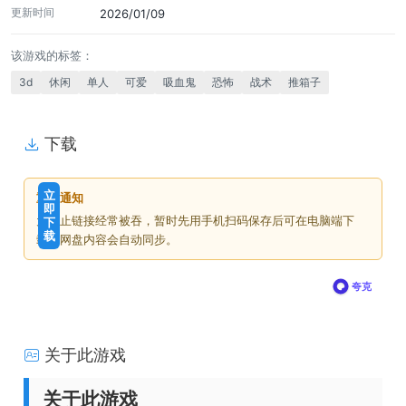
更新时间
2026/01/09
该游戏的标签：
3d
休闲
单人
可爱
吸血鬼
恐怖
战术
推箱子
下载
免
下
立
重要通知
费
载
即
为防止链接经常被吞，暂时先用手机扫码保存后可在电脑端下
下
价
载
载，网盘内容会自动同步。
格
夸克
关于此游戏
关于此游戏