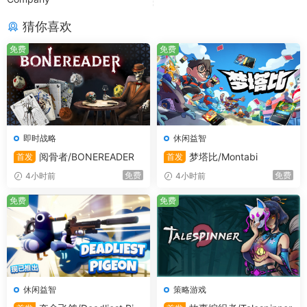
箱子、会滚动的巨石——你可以利用这些道具来阻挡或碾压
猜你喜欢
受害者；可以与草地和树木互动，从而吓唬来自相邻区域的
免费
受害者；还有超级厉害的压力开关，能够触发陷阱地板和
免费
门；以及强大的割草机，它可以碾过露营者们，带来一些极
其残忍的“造型改造”……
除此之外，除了传统的“杀手”角色外，游戏中还新增了4种
类型的杀手。术士们可以发射投射物，摧毁各种障碍物，并
即时战略
休闲益智
将露营者变成血雾；野兽会发出可怕的吼声，使所有露营者
阅骨者/BONEREADER
梦塔比/Montabi
首发
首发
动弹不得；怪物类杀手可以从死去的露营者身上制造出僵尸
免费
免费
4小时前
4小时前
帮手来协助杀戮；而幽灵类杀手则能够穿透障碍物，突然袭
击毫无防备的受害者！
免费
免费
休闲益智
策略游戏