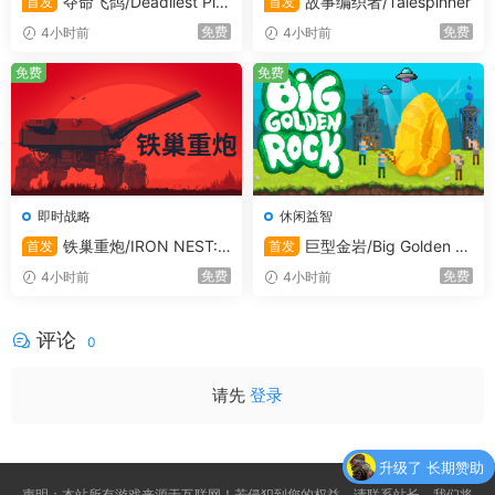
夺命飞鸽/Deadliest Pig
故事编织者/Talespinner
首发
首发
eon
免费
免费
4小时前
4小时前
免费
免费
成人内容描述
即时战略
休闲益智
开发者对内容描述如下：
铁巢重炮/IRON NEST:
巨型金岩/Big Golden R
首发
首发
Heavy Turret Simulator
ock
Gratuitously unnecessary cartoon violence and gallons
免费
免费
4小时前
4小时前
of pixelated blood.
评论
0
系统需求
请先
登录
最低配置:
升级了 长期赞助
需要 64 位处理器和操作系统
声明：本站所有游戏来源于互联网！若侵犯到您的权益，请联系站长，我们将