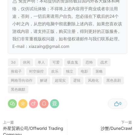
免责声明：本站提供的资源转载自国内外各大媒体和网
对于那些真正的谜题高手来说，隐藏着的“砍刀杀敌”环节更
是不容错过的体验！
络，仅供试玩体验；不得将上述内容用于商业或者非法用
通过小游戏试炼来提升自己的能力，从而获得丰厚的奖励！
途，否则，一切后果请用户自负。您必须在下载后的24个
全新的“无限模式”将彻底考验你的技能水平！
小时之内，从您的电脑中彻底删除上述内容。如果您喜欢该
游戏内容，请支持正版，购买注册，得到更好的正版服务。
我们非常重视版权问题，如有侵权请邮件与我们联系处理。
E-mail：xiazaing@gmail.com
3d
休闲
单人
可爱
吸血鬼
恐怖
战术
推箱子
时空操控
欢乐
独立
电影
策略
网格导向动作
解谜
超现实
逻辑
风格化
黑色喜剧
黑色幽默
0
游戏中加入了全新的单步移动机制（不过对于《Slayaway
Camp》的忠实玩家来说，原有的谜题关卡依然有很多可供
上一篇
下一篇
挑战！）。我们在《Slayaway Camp》那些令人绞尽脑汁的
外星贸易公司/Offworld Trading
沙蟹/DuneCrawl
核心玩法基础上，又添加了许多新的元素：比如可以推动的
Company