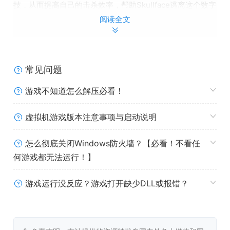
技，从而提高自己的击杀效率，帮助Skullface逃离这个数字
监狱。
阅读全文
常见问题
游戏不知道怎么解压必看！
虚拟机游戏版本注意事项与启动说明
怎么彻底关闭Windows防火墙？【必看！不看任
何游戏都无法运行！】
“骷髅脸”又回来了，正在“恐怖管”里肆意横行……
你可以解锁5个不同职业、拥有独特能力的36名恐怖杀手！
游戏运行没反应？游戏打开缺少DLL或报错？
还有大量全新的谜题机制等着你来探索！
共有25部充满恶搞元素的谜题电影，其中包含了数百个精心
设计的谜题挑战！