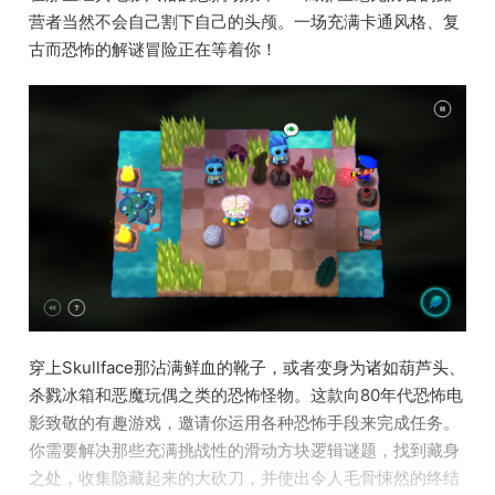
营者当然不会自己割下自己的头颅。一场充满卡通风格、复
古而恐怖的解谜冒险正在等着你！
穿上Skullface那沾满鲜血的靴子，或者变身为诸如葫芦头、
杀戮冰箱和恶魔玩偶之类的恐怖怪物。这款向80年代恐怖电
影致敬的有趣游戏，邀请你运用各种恐怖手段来完成任务。
你需要解决那些充满挑战性的滑动方块逻辑谜题，找到藏身
之处，收集隐藏起来的大砍刀，并使出令人毛骨悚然的终结